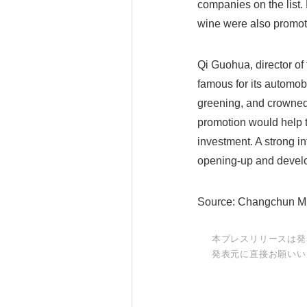
companies on the list.
wine were also promot
Qi Guohua, director of 
famous for its automobi
greening, and crowned 
promotion would help t
investment. A strong in
opening-up and develop
Source: Changchun M
本プレスリリースは発
発表元に直接お願いい