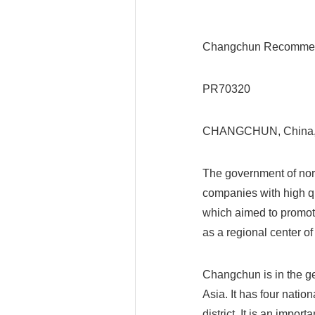
Changchun Recommend
PR70320
CHANGCHUN, China, S
The government of nor
companies with high qua
which aimed to promote 
as a regional center o
Changchun is in the ge
Asia. It has four nati
district. It is an impo