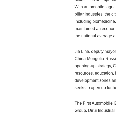
With automobile, agric
pillar industries, the c
including biomedicine,
maintained an economic 
the national average an
Jia Lina, deputy mayor
China-Mongolia-Russia
opening-up strategy, C
resources, education, 
development zones and 
seeks to open up furth
The First Automobile
Group, Dirui Industri