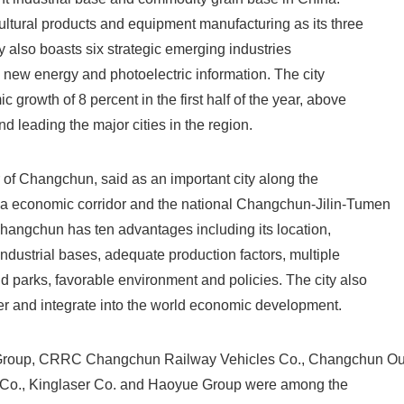
ultural products and equipment manufacturing as its three
ity also boasts six strategic emerging industries
 new energy and photoelectric information. The city
Japanese
growth of 8 percent in the first half of the year, above
d leading the major cities in the region.
 of Changchun, said as an important city along the
 economic corridor and the national Changchun-Jilin-Tumen
hangchun has ten advantages including its location,
industrial bases, adequate production factors, multiple
English
parks, favorable environment and policies. The city also
er and integrate into the world economic development.
 Group, CRRC Changchun Railway Vehicles Co., Changchun O
al Co., Kinglaser Co. and Haoyue Group were among the