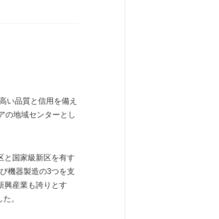
、高い品質と信用を備え
アの地域センターとし
区と国家級新区を有す
び機器製造の3つを支
新興産業も誇りとす
した。