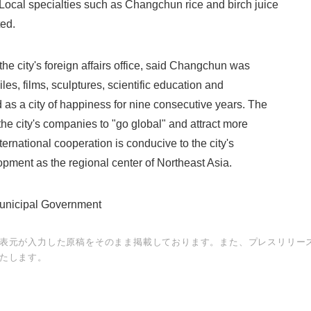
 Local specialties such as Changchun rice and birch juice
ed.
the city's foreign affairs office, said Changchun was
les, films, sculptures, scientific education and
as a city of happiness for nine consecutive years. The
he city's companies to "go global" and attract more
ternational cooperation is conducive to the city's
ment as the regional center of Northeast Asia.
unicipal Government
表元が入力した原稿をそのまま掲載しております。また、プレスリリー
たします。