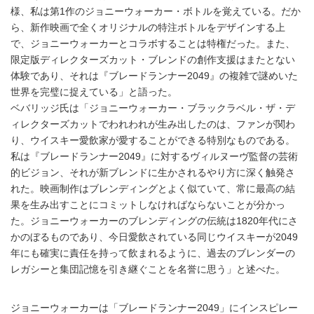
様、私は第1作のジョニーウォーカー・ボトルを覚えている。だか
ら、新作映画で全くオリジナルの特注ボトルをデザインする上
で、ジョニーウォーカーとコラボすることは特権だった。また、
限定版ディレクターズカット・ブレンドの創作支援はまたとない
体験であり、それは『ブレードランナー2049』の複雑で謎めいた
世界を完璧に捉えている」と語った。
ベバリッジ氏は「ジョニーウォーカー・ブラックラベル・ザ・デ
ィレクターズカットでわれわれが生み出したのは、ファンが関わ
り、ウイスキー愛飲家が愛することができる特別なものである。
私は『ブレードランナー2049』に対するヴィルヌーヴ監督の芸術
的ビジョン、それが新ブレンドに生かされるやり方に深く触発さ
れた。映画制作はブレンディングとよく似ていて、常に最高の結
果を生み出すことにコミットしなければならないことが分かっ
た。ジョニーウォーカーのブレンディングの伝統は1820年代にさ
かのぼるものであり、今日愛飲されている同じウイスキーが2049
年にも確実に責任を持って飲まれるように、過去のブレンダーの
レガシーと集団記憶を引き継ぐことを名誉に思う」と述べた。
ジョニーウォーカーは「ブレードランナー2049」にインスピレー