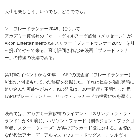
人生を楽しもう、いつでも、どこででも。
▽「ブレードランナー2049」について
アカデミー賞候補のドゥニ・ヴィルヌーヴ監督（メッセージ）が
Alcon EntertainmentのSFスリラー「ブレードランナー2049」を引
っ提げてやって来る。高く評価されたSF映画「ブレードランナ
ー」の待望の続編である。
第1作のイベントから30年、LAPDの捜査官（ブレードランナー）
Kは長い間埋もれていた秘密を発掘した。それは社会を混乱状態に
追い込んだ可能性がある。Kの発見は、30年間行方不明だった元
LAPDブレードランナー、リック・デッカードの捜索に彼を導く。
映画では、アカデミー賞候補のライアン・ゴズリング（ラ・ラ・
ランド）がKを演じ、ハリソン・フォード（刑事ジョン・ブック目
撃者、スター・ウォーズ）が再びデッカード役に扮する。国際的
な配役はアナ・デ・アルマス（ウォー・ドッグス）、シルヴィ