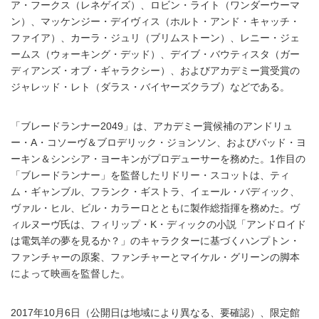
ア・フークス（レネゲイズ）、ロビン・ライト（ワンダーウーマ
ン）、マッケンジー・デイヴィス（ホルト・アンド・キャッチ・
ファイア）、カーラ・ジュリ（ブリムストーン）、レニー・ジェ
ームス（ウォーキング・デッド）、デイブ・バウティスタ（ガー
ディアンズ・オブ・ギャラクシー）、およびアカデミー賞受賞の
ジャレッド・レト（ダラス・バイヤーズクラブ）などである。
「ブレードランナー2049」は、アカデミー賞候補のアンドリュ
ー・A・コソーヴ＆ブロデリック・ジョンソン、およびバッド・ヨ
ーキン＆シンシア・ヨーキンがプロデューサーを務めた。1作目の
「ブレードランナー」を監督したリドリー・スコットは、ティ
ム・ギャンブル、フランク・ギストラ、イェール・バディック、
ヴァル・ヒル、ビル・カラーロとともに製作総指揮を務めた。ヴ
ィルヌーヴ氏は、フィリップ・K・ディックの小説「アンドロイド
は電気羊の夢を見るか？」のキャラクターに基づくハンプトン・
ファンチャーの原案、ファンチャーとマイケル・グリーンの脚本
によって映画を監督した。
2017年10月6日（公開日は地域により異なる、要確認）、限定館