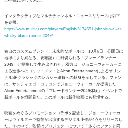
35年後にやって来た。
インタラクティブなマルチチャンネル・ニュースリリースは以下
を参照。
https://www.multivu.com/players/English/8174551-johnnie-walker-
whisky-blade-runner-2049/
独自のカスタムブレンド、未来的なボトルは、10月6日（公開日は
地域により異なる、要確認）に封切られる「ブレードランナー
2049」と提携して生み出された。双方は、ジョニーウォーカーに
よる進歩へのコミットメントとAlcon Entertainmentによるオリジ
ナルSFクラシックのレガシー維持への献身を示している。ファン
は、サンディエゴ・コミコンでジョニーウォーカーが提供した
Alcon Entertainmentの「ブレードランナー2049体験」イベントで
新ボトルを垣間見た。このボトルは新作映画にも登場する。
映画をめぐるプロモーションコラボを記念し、ジョニーウォーカ
ーはヴィルヌーヴ監督が出演するデジタル小作品4点をリリースし
た。その中で、監督はプロジェクトについて「多くのファンと同