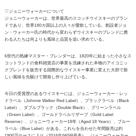
▽ジョニーウォーカーについて
ジョニーウォーカーは、世界最高のスコッチウイスキーのブラン
ドであり、世界180カ国以上の人々が愛飲している。創設者ジョ
ン・ウォーカー氏の時代から変わらずウイスキーのブレンドに携
わる人たちは何よりも風味と品質を追い求めている。
6世代の熟練マスター・ブレンダーは、1820年に始まった小さなス
コットランドの食料雑貨店の事業を洗練された本物のアイコニッ
クブレンドを販売する国際的なウイスキー事業に変えた大胆で新
しい風味を先駆けて開発し作り上げている。
今日の受賞歴のあるウイスキーには、ジョニーウォーカー・レッ
ドラベル（Johnnie Walker Red Label）、ブラックラベル（Black
Label）、ダブルブラック（Double Black）、グリーンラベル
（Green Label）、ゴールドラベルリザーブ（Gold Label
Reserve）、ジョニーウォーカー18年（Aged 18 Years）、ブルー
ラベル（Blue Label）がある。これらを合わせた年間販売は約
1900万ケースに上り（2016年IWSR発表）、ジョニーウォーカー