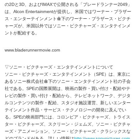
の2Dと3D、およびIMAXで公開される「ブレードランナー2049」
は、Alcon Entertainmentが提供し、米国ではワーナー・ブラザー
ス・エンターテインメント傘下のワーナー・ブラザース・ピクチ
ャーズが、米国以外ではソニー・ピクチャーズ・エンタテインメ
ントが配給する。
www.bladerunnermovie.com
▽ソニー・ピクチャーズ・エンタテインメントについて
ソニー・ピクチャーズ・エンタテインメント（SPE）は、東京に
あるソニー株式会社傘下のソニー・エンタテインメント社の子会
社である。SPEの国際展開は、映画の製作・買い付け・配給やテ
レビの製作・買い付け・配給から、テレビネットワーク、デジタ
ルコンテンツの製作・配給、スタジオ施設運営、新しいエンター
テインメント作品・サービス・テクノロジーの開発に及んでい
る。SPEの映画部門には、コロンビア・ピクチャーズ、トライス
ター・ピクチャーズ、スクリーン・ジェムズ、ソニー・ピクチャ
ーズ・アニメーション、ソニー・ピクチャーズ・クラシックスな
どのブランドがある。詳しい情報は
http://www.sonypictures.com