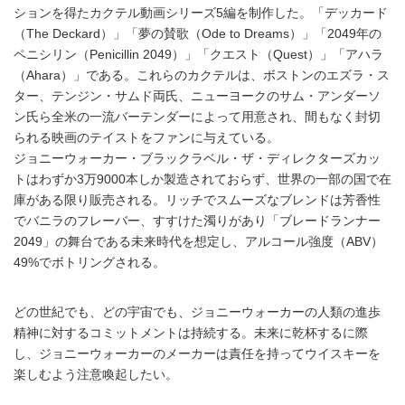
ションを得たカクテル動画シリーズ5編を制作した。「デッカード
（The Deckard）」「夢の賛歌（Ode to Dreams）」「2049年の
ペニシリン（Penicillin 2049）」「クエスト（Quest）」「アハラ
（Ahara）」である。これらのカクテルは、ボストンのエズラ・ス
ター、テンジン・サムド両氏、ニューヨークのサム・アンダーソ
ン氏ら全米の一流バーテンダーによって用意され、間もなく封切
られる映画のテイストをファンに与えている。
ジョニーウォーカー・ブラックラベル・ザ・ディレクターズカッ
トはわずか3万9000本しか製造されておらず、世界の一部の国で在
庫がある限り販売される。リッチでスムーズなブレンドは芳香性
でバニラのフレーバー、すすけた濁りがあり「ブレードランナー
2049」の舞台である未来時代を想定し、アルコール強度（ABV）
49%でボトリングされる。
どの世紀でも、どの宇宙でも、ジョニーウォーカーの人類の進歩
精神に対するコミットメントは持続する。未来に乾杯するに際
し、ジョニーウォーカーのメーカーは責任を持ってウイスキーを
楽しむよう注意喚起したい。