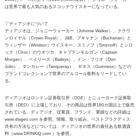
は世界で最も人気のあるスコッチウイスキーになっている。
▽ディアジオについて
ディアジオは、ジョニーウォーカー（Johnnie Walker）、クラウ
ンロイヤル（Crown Royal）、J&B、ブキャナン（Buchanan）と
ウィンザー（Windsor）ウイスキー、スミノフ（Smirnoff）とシロ
ック（Cîroc）のウオツカ、キャプテンモルガン（Captain
Morgan）、ベイリーズ（Baileys）、ドン・フリオ（Don
Julio）、タンカレー（Tanqueray）、ギネス（Guinness）などの
ブランドコレクションで世界のアルコール飲料をリードしてい
る。
ディアジオはロンドン証券取引所（DGE）とニューヨーク証券取
引所（DEO）に上場しており、その商品は世界180カ国以上で販売
されている。ディアジオ、従業員、ブランド、業績などの詳細は
www.diageo.com を参照。情報、取り組み、ベストプラクティス
共有の方法などについては、ディアジオの世界の責任ある飲酒資
料（www.DRINKiQ.com ）を参照。