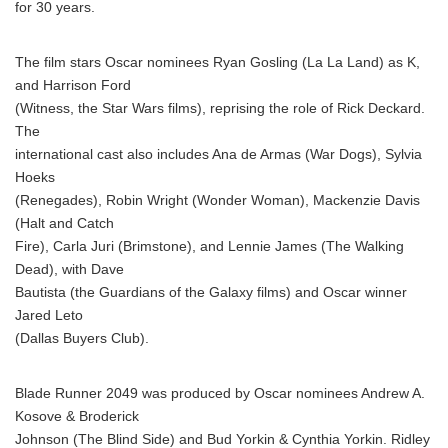
for 30 years.
The film stars Oscar nominees Ryan Gosling (La La Land) as K,
and Harrison Ford
(Witness, the Star Wars films), reprising the role of Rick Deckard.
The
international cast also includes Ana de Armas (War Dogs), Sylvia
Hoeks
(Renegades), Robin Wright (Wonder Woman), Mackenzie Davis
(Halt and Catch
Fire), Carla Juri (Brimstone), and Lennie James (The Walking
Dead), with Dave
Bautista (the Guardians of the Galaxy films) and Oscar winner
Jared Leto
(Dallas Buyers Club).
Blade Runner 2049 was produced by Oscar nominees Andrew A.
Kosove & Broderick
Johnson (The Blind Side) and Bud Yorkin & Cynthia Yorkin. Ridley