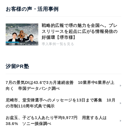
お客様の声・活用事例
戦略的広報で堺の魅力を全国へ。プレ
スリリースを起点に広がる情報発信の
好循環【堺市様】
導入事例一覧を見る
汐留PR塾
7月の景気DIは43.6で3カ月連続改善 10業界中6業界が上
向く 帝国データバンク調べ
尼崎市、堂安律選手へのメッセージを13日まで募集 10月
の市制110周年式典で掲示
お盆玉、子ども1人あたり平均9,977円 用意する人は
38.6% ソニー損保調べ