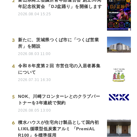
2
年記念祝賀会 「DJ盆踊り」を開催します
2026.08.04 15:25
3
新たに、茨城県つくば市に「つくば営業
所」を開設
2026.08.03 11:00
4
令和８年度第２回 市営住宅の入居者募集
について
2026.07.31 16:30
5
NOK、川崎フロンターレとのクラブパー
トナーを3年連続で契約
2026.08.05 13:00
6
積水ハウスが住宅向け製品として国内初
LIXIL循環型低炭素アルミ 「PremiAL
R100」を標準採用