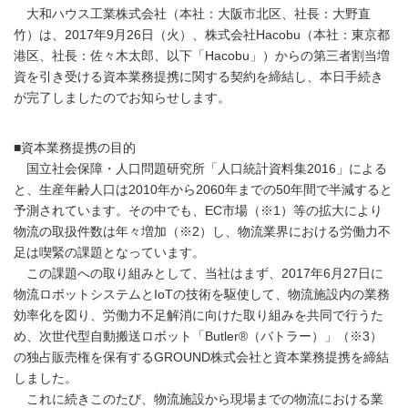
大和ハウス工業株式会社（本社：大阪市北区、社長：大野直
竹）は、2017年9月26日（火）、株式会社Hacobu（本社：東京都
港区、社長：佐々木太郎、以下「Hacobu」）からの第三者割当増
資を引き受ける資本業務提携に関する契約を締結し、本日手続き
が完了しましたのでお知らせします。
■資本業務提携の目的
国立社会保障・人口問題研究所「人口統計資料集2016」による
と、生産年齢人口は2010年から2060年までの50年間で半減すると
予測されています。その中でも、EC市場（※1）等の拡大により
物流の取扱件数は年々増加（※2）し、物流業界における労働力不
足は喫緊の課題となっています。
この課題への取り組みとして、当社はまず、2017年6月27日に
物流ロボットシステムとIoTの技術を駆使して、物流施設内の業務
効率化を図り、労働力不足解消に向けた取り組みを共同で行うた
め、次世代型自動搬送ロボット「Butler®（バトラー）」（※3）
の独占販売権を保有するGROUND株式会社と資本業務提携を締結
しました。
これに続きこのたび、物流施設から現場までの物流における業