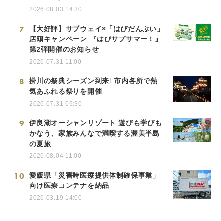
2026.08.03 14:30
7
【大好評】サブウェイ×「はぴだんぶい」
店頭キャンペーン 『はぴサブサマー！』
第2弾開催のお知らせ
2026.07.31 11:00
8
掛川の祭典シーズン到来! 市内各所で熱
気あふれる祭りを開催
2026.07.31 09:30
9
伊良湖オーシャンリゾート 遊びも学びも
かなう、家族みんなで満喫する渥美半島
の夏旅
2026.08.04 11:00
10
愛媛県「災害時医療提供体制確保事業」
向け医療コンテナを納品
2026.03.19 14:00