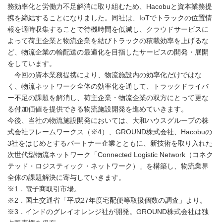
務効率化と労働力不足解消に取り組むため、Hacobuと資本業務提
携を締結することになりました。同社は、IoTでトラックの位置情
報を適時収集することで待機時間を低減し、クラウドサービスに
よって荷主企業と物流企業を結びトラックの積載効率を上げるな
ど、物流企業の輸配送の最適化を目指したサービスの開発・展開
をしています。
今回の資本業務提携により、物流施設内の効率化だけではな
く、物流ネットワーク全体の効率化を通して、トラックドライバ
ー不足の課題を解消し、荷主企業・物流企業の双方にとって更な
る付加価値を提供できる物流施設開発を進めていきます。
今後、当社の物流施設開発においては、大和ハウスグループの株
式会社フレームワークス（※4）、GROUND株式会社、Hacobuの
3社をはじめとするパートナー企業とともに、新技術を取り入れた
次世代型物流ネットワーク「Connected Logistic Network（コネク
テッド・ロジスティック・ネットワーク）」を構築し、物流業界
全体の課題解決に寄与していきます。
※1．電子商取引市場。
※2．国土交通省「平成27年度宅配便等取扱個数の調査」より。
※3．インドのグレイオレンジ社が開発。GROUND株式会社は独