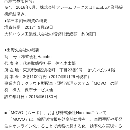
占販売権を保有。
※4. 2016年6月、株式会社フレームワークスはHacobuと業務提
携締結済み。
●第三者割当増資の概要
増資時期 2017年9月29日
大和ハウス工業株式会社の増資引受総額 約3億円
●出資先会社の概要
商 号：株式会社Hacobu
代 表 者：代表取締役社長 佐々木太郎
所 在 地：東京都港区浜松町一丁目23番9号 セゾンビル４階
資 本 金：3億1100万円（2017年9月29日現在）
事業内容：クラウド型配車・運行管理システム「MOVO」の開
発・導入・保守サービス他
設立年月日：2015年6月30日
■「MOVO（ムーボ）」および株式会社Hacobuについて
「MOVO」は、輸配送情報を効率的に共有し、車両手配や受発
注をオンライン化することで業務の見える化・効率化を実現する