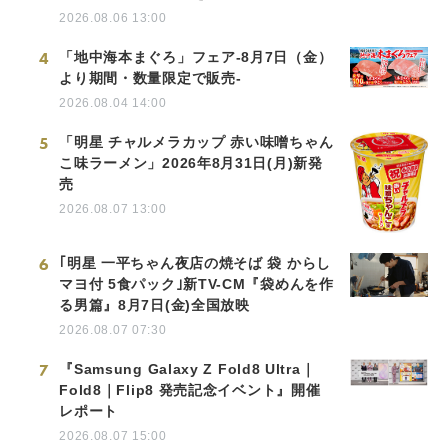
2026.08.06 13:00
4
「地中海本まぐろ」フェア-8月7日（金）
より期間・数量限定で販売-
2026.08.04 14:00
5
「明星 チャルメラカップ 赤い味噌ちゃん
こ味ラーメン」2026年8月31日(月)新発
売
2026.08.07 13:00
6
｢明星 一平ちゃん夜店の焼そば 袋 からし
マヨ付 5食パック｣新TV-CM『袋めんを作
る男篇』8月7日(金)全国放映
2026.08.07 07:30
7
『Samsung Galaxy Z Fold8 Ultra｜
Fold8｜Flip8 発売記念イベント』開催
レポート
2026.08.07 15:00