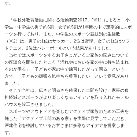
す。
「学校外教育活動に関する活動調査2017」(※1）によると、小
学生・中学生の男子約6割、女子約5割が1年間の中で定期的にスポ
ーツを行っており、また、中学生のスポーツ競技別の生徒数
（※2）は、男子の1位はサッカー、2位は野球、女子の1位はソフ
トテニス、2位はバレーボールという結果がありました。
当社ではスポーツをするお子さまがいるご家族の悩みについて
の座談会を開催したところ「汚れやにおいを家の中に持ち込まれ
るのが困る」「子どもが家の中で練習したがって困る」という一
方で、「子どもの頑張る気持ちを尊重したい」という意見があり
ました。
そこで当社は、広さと明るさを確保した土間を設け、家事の負
担軽減とスポーツがより楽しくなるアイデアを取り入れたモデル
ハウスを竣工させました。
スポーツやアウトドアを楽しむアクティブ家族のための工夫を
施した「アクティブ土間のある家」を実際に見学していただき、
戸建住宅を検討しているお客さまに多彩なアイデアを提案しま
す。