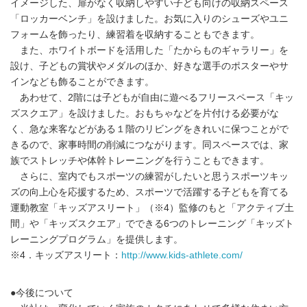
イメージした、扉がなく収納しやすい子ども向けの収納スペース
「ロッカーベンチ」を設けました。お気に入りのシューズやユニ
フォームを飾ったり、練習着を収納することもできます。
また、ホワイトボードを活用した「たからものギャラリー」を
設け、子どもの賞状やメダルのほか、好きな選手のポスターやサ
インなども飾ることができます。
あわせて、2階には子どもが自由に遊べるフリースペース「キッ
ズスクエア」を設けました。おもちゃなどを片付ける必要がな
く、急な来客などがある１階のリビングをきれいに保つことがで
きるので、家事時間の削減につながります。同スペースでは、家
族でストレッチや体幹トレーニングを行うこともできます。
さらに、室内でもスポーツの練習がしたいと思うスポーツキッ
ズの向上心を応援するため、スポーツで活躍する子どもを育てる
運動教室「キッズアスリート」（※4）監修のもと「アクティブ土
間」や「キッズスクエア」でできる6つのトレーニング「キッズト
レーニングプログラム」を提供します。
※4．キッズアスリート：
http://www.kids-athlete.com/
●今後について