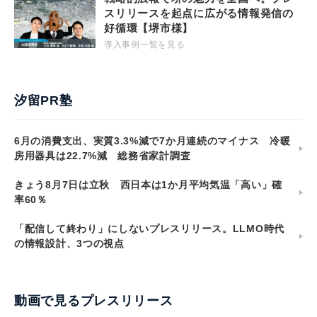
スリリースを起点に広がる情報発信の
好循環【堺市様】
導入事例一覧を見る
汐留PR塾
6月の消費支出、実質3.3%減で7か月連続のマイナス 冷暖
房用器具は22.7%減 総務省家計調査
きょう8月7日は立秋 西日本は1か月平均気温「高い」確
率60％
「配信して終わり」にしないプレスリリース。LLMO時代
の情報設計、3つの視点
動画で見るプレスリリース