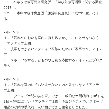
※1． ベネッセ教育総合研究所 「学校外教育活動に関する調査
2017」。
※2． 日本中学校体育連盟「加盟校調査集計平成29年度」によ
る。
●ポイント
１．「汚れやにおいを室内に持ち込ませない」内と外をつなぐ
「アクティブ土間」
２．洗濯ものが多いアクティブ家族のための「家事ラク」アイデ
ア
３．スポーツをする子どものやる気を応援するアイテムとプログ
ラム
●ポイント
１．「汚れを室内に持ち込ませない」内と外をつなぐ「アクティ
ブ土間」
「アクティブ土間のある家」では、一般的な土間収納（1帖）を
3帖～4帖に広げた「アクティブ土間」を設けたことで、スポーツ
用品の収納や手入れ、洗い物ができる住宅としました。