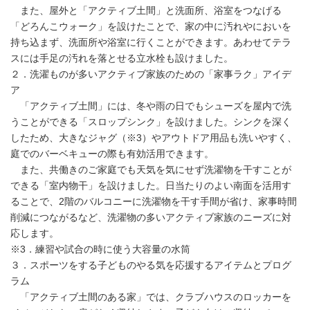
また、屋外と「アクティブ土間」と洗面所、浴室をつなげる
「どろんこウォーク」を設けたことで、家の中に汚れやにおいを
持ち込まず、洗面所や浴室に行くことができます。あわせてテラ
スには手足の汚れを落とせる立水栓も設けました。
２．洗濯ものが多いアクティブ家族のための「家事ラク」アイデ
ア
「アクティブ土間」には、冬や雨の日でもシューズを屋内で洗
うことができる「スロップシンク」を設けました。シンクを深く
したため、大きなジャグ（※3）やアウトドア用品も洗いやすく、
庭でのバーベキューの際も有効活用できます。
また、共働きのご家庭でも天気を気にせず洗濯物を干すことが
できる「室内物干」を設けました。日当たりのよい南面を活用す
ることで、2階のバルコニーに洗濯物を干す手間が省け、家事時間
削減につながるなど、洗濯物の多いアクティブ家族のニーズに対
応します。
※3．練習や試合の時に使う大容量の水筒
３．スポーツをする子どものやる気を応援するアイテムとプログ
ラム
「アクティブ土間のある家」では、クラブハウスのロッカーを