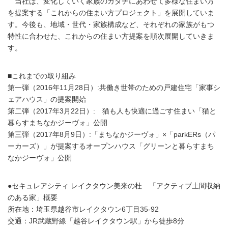
当社は、変化していく家族のカタチにあわせて多様な住まい方
を提案する「これからの住まい方プロジェクト」を展開していま
す。今後も、地域・世代・家族構成など、それぞれの家族がもつ
特性に合わせた、これからの住まい方提案を順次展開していきま
す。
■これまでの取り組み
第一弾（2016年11月28日）:共働き世帯のための戸建住宅「家事シ
ェアハウス」の提案開始
第二弾（2017年3月22日）: 猫も人も快適に過ごす住まい「猫と
暮らすまちなかジーヴォ」公開
第三弾（2017年8月9日）:「まちなかジーヴォ」×「parkERs（パ
ーカーズ）」が提案するオープンハウス「グリーンと暮らすまち
なかジーヴォ」公開
●セキュレアシティ レイクタウン美来の杜 「アクティブ土間収納
のある家」概要
所在地：埼玉県越谷市レイクタウン6丁目35-92
交通：JR武蔵野線「越谷レイクタウン駅」から徒歩8分