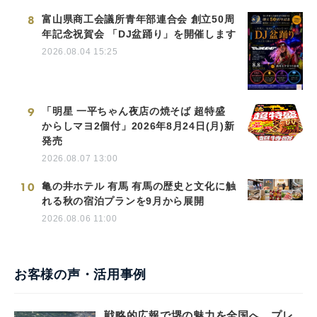
8
富山県商工会議所青年部連合会 創立50周
年記念祝賀会 「DJ盆踊り」を開催します
2026.08.04 15:25
9
「明星 一平ちゃん夜店の焼そば 超特盛
からしマヨ2個付」2026年8月24日(月)新
発売
2026.08.07 13:00
10
亀の井ホテル 有馬 有馬の歴史と文化に触
れる秋の宿泊プランを9月から展開
2026.08.06 11:00
お客様の声・活用事例
戦略的広報で堺の魅力を全国へ。プレ