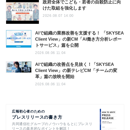
政府全体でこども・若者の自殺防止に向
けた取組を強化します
2026.08.07 14:00
AIで組織の業務改善を支援する！ 「SKYSEA
Client View」の新CM「AI働き方分析レポー
トサービス」篇を公開
2026.08.06 11:04
AIで組織の改善点を見抜く！「SKYSEA
Client View」の新テレビCM「チームの変
革」篇の放映を開始
2026.08.06 11:04
広報初心者のための
プレスリリースの書き方
共同通信社グループのノウハウをもとにプレスリ
リースの基本的なポイントを解説！