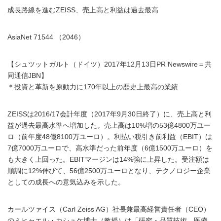
成長路線を進むZEISS、売上高と利益は過去最高
AsiaNet 71544 （2046）
【シュツットガルト（ドイツ）2017年12月13日PR Newswire＝共
同通信JBN】
＊投資と革新を原動力に170年以上の歴史上最高の業績
ZEISSは2016/17会計年度（2017年9月30日終了）に、売上高と利
益が過去最高水準へ増加した。売上高は10%増の53億4800万ユー
ロ（前年度48億8100万ユーロ）。利払い税引き前利益（EBIT）は
7億7000万ユーロで、高水準だった前年度（6億1500万ユーロ）を
も大きく上回った。EBITマージンは14%強に上昇した。受注額は
順調に12%伸びて、56億2500万ユーロとなり、テクノロジー企業
としての成長への意気込みを示した。
カールツァイス（Carl Zeiss AG）社長兼最高経営責任者（CEO）
のミヒャエル・カシュケ博士（教授）は「研究・品質技術、医療