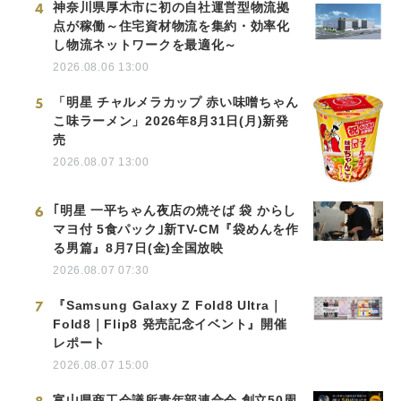
4
神奈川県厚木市に初の自社運営型物流拠
点が稼働～住宅資材物流を集約・効率化
し物流ネットワークを最適化～
2026.08.06 13:00
5
「明星 チャルメラカップ 赤い味噌ちゃん
こ味ラーメン」2026年8月31日(月)新発
売
2026.08.07 13:00
6
｢明星 一平ちゃん夜店の焼そば 袋 からし
マヨ付 5食パック｣新TV-CM『袋めんを作
る男篇』8月7日(金)全国放映
2026.08.07 07:30
7
『Samsung Galaxy Z Fold8 Ultra｜
Fold8｜Flip8 発売記念イベント』開催
レポート
2026.08.07 15:00
富山県商工会議所青年部連合会 創立50周