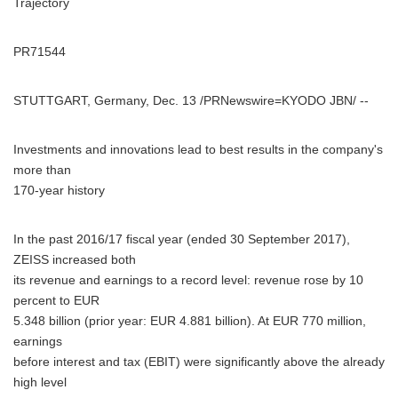
Trajectory
PR71544
STUTTGART, Germany, Dec. 13 /PRNewswire=KYODO JBN/ --
Investments and innovations lead to best results in the company's
more than
170-year history
In the past 2016/17 fiscal year (ended 30 September 2017),
ZEISS increased both
its revenue and earnings to a record level: revenue rose by 10
percent to EUR
5.348 billion (prior year: EUR 4.881 billion). At EUR 770 million,
earnings
before interest and tax (EBIT) were significantly above the already
high level