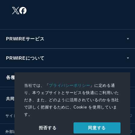
PRWIREサービス
PRWIREについて
各種お問い合わせ
当社では、「
プライバシーポリシー
」に定める通
り、本ウェブサイトとサービスを快適にご利用いた
共同通信社グループ
だき、また、どのように活用されているのかを当社
で詳しく把握するために、Cookie を使用していま
す。
サイトポリシー
プライバシーポリシー
同意する
拒否する
外部送信ポリシー
プレスリリース取扱基準