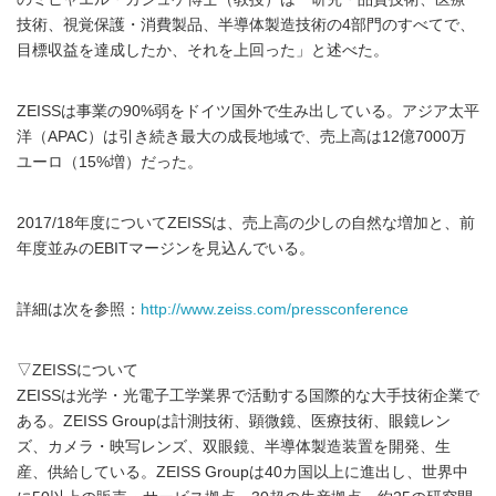
技術、視覚保護・消費製品、半導体製造技術の4部門のすべてで、
目標収益を達成したか、それを上回った」と述べた。
ZEISSは事業の90%弱をドイツ国外で生み出している。アジア太平
洋（APAC）は引き続き最大の成長地域で、売上高は12億7000万
ユーロ（15%増）だった。
2017/18年度についてZEISSは、売上高の少しの自然な増加と、前
年度並みのEBITマージンを見込んでいる。
詳細は次を参照：
http://www.zeiss.com/pressconference
▽ZEISSについて
ZEISSは光学・光電子工学業界で活動する国際的な大手技術企業で
ある。ZEISS Groupは計測技術、顕微鏡、医療技術、眼鏡レン
ズ、カメラ・映写レンズ、双眼鏡、半導体製造装置を開発、生
産、供給している。ZEISS Groupは40カ国以上に進出し、世界中