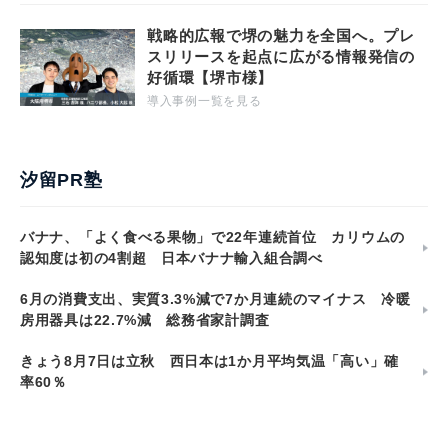
戦略的広報で堺の魅力を全国へ。プレ
スリリースを起点に広がる情報発信の
好循環【堺市様】
導入事例一覧を見る
汐留PR塾
バナナ、「よく食べる果物」で22年連続首位 カリウムの
認知度は初の4割超 日本バナナ輸入組合調べ
6月の消費支出、実質3.3%減で7か月連続のマイナス 冷暖
房用器具は22.7%減 総務省家計調査
きょう8月7日は立秋 西日本は1か月平均気温「高い」確
率60％