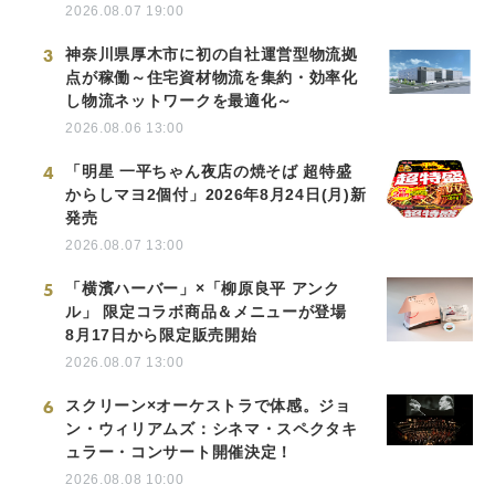
2026.08.07 19:00
3
神奈川県厚木市に初の自社運営型物流拠
点が稼働～住宅資材物流を集約・効率化
し物流ネットワークを最適化～
2026.08.06 13:00
4
「明星 一平ちゃん夜店の焼そば 超特盛
からしマヨ2個付」2026年8月24日(月)新
発売
2026.08.07 13:00
5
「横濱ハーバー」×「柳原良平 アンク
ル」 限定コラボ商品＆メニューが登場
8月17日から限定販売開始
2026.08.07 13:00
6
スクリーン×オーケストラで体感。ジョ
ン・ウィリアムズ：シネマ・スペクタキ
ュラー・コンサート開催決定！
2026.08.08 10:00