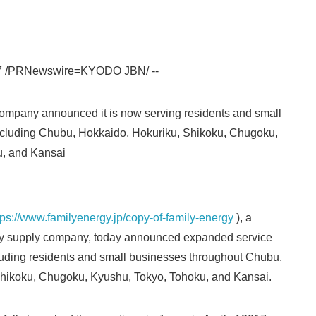
7 /PRNewswire=KYODO JBN/ --
company announced it is now serving residents and small
ncluding Chubu, Hokkaido, Hokuriku, Shikoku, Chugoku,
u, and Kansai
Japanese
tps://www.familyenergy.jp/copy-of-family-energy
), a
gy supply company, today announced expanded service
luding residents and small businesses throughout Chubu,
hikoku, Chugoku, Kyushu, Tokyo, Tohoku, and Kansai.