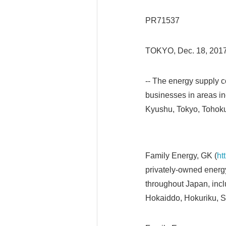
PR71537
TOKYO, Dec. 18, 201
-- The energy supply 
businesses in areas i
Kyushu, Tokyo, Tohok
Family Energy, GK (
ht
privately-owned ener
throughout Japan, inc
Hokaiddo, Hokuriku, S