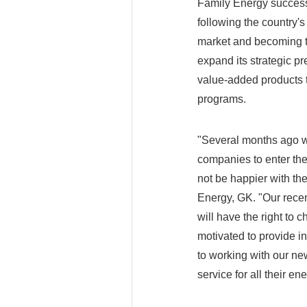
Family Energy successf
following the country's 
market and becoming t
expand its strategic pr
value-added products t
programs.
"Several months ago we
companies to enter th
not be happier with th
Energy, GK. "Our rece
will have the right to 
motivated to provide i
to working with our ne
service for all their en