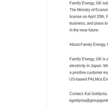
Family Energy, GK subm
The Ministry of Econo
license on April 20th.
business, and plans to
in the near future.
About Family Energy,
Family Energy, GK is a
electricity in Japan. W
a positive customer exp
US-based PALMco Ener
Contact: Kai Goldynia
kgoldynia@groupgord