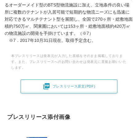
るオーダーメイド型のBTS型物流施設に加え、立地条件の良い場
所に複数のテナントが入居可能で短期的な物流ニーズにも迅速に
対応できるマルチテナント型を展開し、全国で270ヶ所・総敷地面
積約750万㎡、関東圏においては153ヶ所・総敷地面積約420万㎡
の物流施設の開発を手掛けています。（※7）
※7．2017年10月31日現在。取得予定含む。
本プレスリリースは発表元が入力した原稿をそのまま掲載しておりま
す。また、プレスリリースへのお問い合わせは発表元に直接お願いいた
します。

プレスリリース原文(PDF)
プレスリリース添付画像