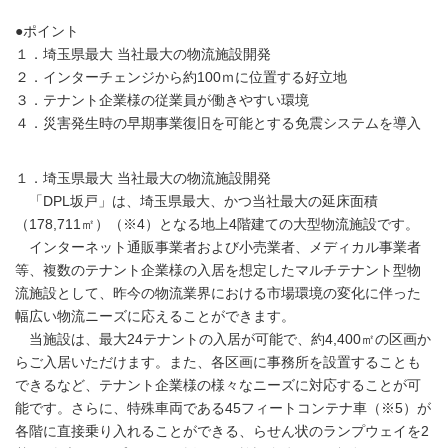
●ポイント
１．埼玉県最大 当社最大の物流施設開発
２．インターチェンジから約100ｍに位置する好立地
３．テナント企業様の従業員が働きやすい環境
４．災害発生時の早期事業復旧を可能とする免震システムを導入
１．埼玉県最大 当社最大の物流施設開発
「DPL坂戸」は、埼玉県最大、かつ当社最大の延床面積
（178,711㎡）（※4）となる地上4階建ての大型物流施設です。
インターネット通販事業者および小売業者、メディカル事業者
等、複数のテナント企業様の入居を想定したマルチテナント型物
流施設として、昨今の物流業界における市場環境の変化に伴った
幅広い物流ニーズに応えることができます。
当施設は、最大24テナントの入居が可能で、約4,400㎡の区画か
らご入居いただけます。また、各区画に事務所を設置することも
できるなど、テナント企業様の様々なニーズに対応することが可
能です。さらに、特殊車両である45フィートコンテナ車（※5）が
各階に直接乗り入れることができる、らせん状のランプウェイを2