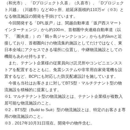
（和光市）、「Dプロジェクト久喜」（久喜市）、「Dプロジェク
ト川越」（川越市）など40ヶ所、総延床面積約110万㎡（※3）と
なる物流施設の開発を手掛けています。
今回開発する「DPL坂戸」は、関越自動車道「坂戸西スマート
インターチェンジ」から約100ｍ、首都圏中央連絡自動車道（以
下、「圏央道」）の「鶴ヶ島ジャンクション」からも約5kmと近
接しており、首都圏向けの物流集約施設としてだけではなく、東
日本全域にアクセスできる場所に位置し、中継物流施設としての
機能もあわせ持ちます。
また、テナント企業様の従業員向け託児所やコンビニエンスス
トアを配置するとともに、免震システムや非常用自家発電機を設
置するなど、BCPにも対応した防災配慮設計を施しています。
今後も当社はお客さまに対してBTS型・マルチテナント型の物
流施設を積極的に提案します。
※1. マルチテナント型の物流施設とは、テナント企業様が複数入
居可能な物流施設のこと。
※2．BTS型（Build to Suit）型の物流施設とは、特定のお客さま専
用の物流施設のこと。
※3．2017年10月31日現在。開発中の物件含む。