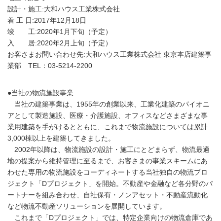
設計・施工:大和ハウス工業株式会社
着 工 日:2017年12月18日
竣 工:2020年1月下旬（予定）
入 居:2020年2月上旬（予定）
お客さまお問い合わせ先:大和ハウス工業株式会社 東京本店建築事
業部 TEL：03-5214-2200
●当社の物流施設事業
当社の建築事業は、1955年の創業以来、工業化建築のパイオニ
アとして製造施設、医療・介護施設、オフィスなどさまざまな事
業用建築を手がけるとともに、これまで物流施設については累計
3,000棟以上を建築してきました。
2002年以降は、物流施設の設計・施工にとどまらず、物流最適
地の提案から維持管理に至るまで、お客さまの事業スキームにあ
わせた専用の物流施設をコーディネートする当社独自の物流プロ
ジェクト「Dプロジェクト」を開始。不動産や金融など各分野のパ
ートナーを組み合わせ、自社保有・ノンアセット・不動産流動化
など物流不動産ソリューションを展開しています。
これまで「Dプロジェクト」では、特定企業向けの物流倉庫であ