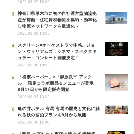
2026.08.07 19:00
3
神奈川県厚木市に初の自社運営型物流拠
点が稼働～住宅資材物流を集約・効率化
し物流ネットワークを最適化～
2026.08.06 13:00
4
スクリーン×オーケストラで体感。ジョ
ン・ウィリアムズ：シネマ・スペクタキ
ュラー・コンサート開催決定！
2026.08.08 10:00
5
「横濱ハーバー」×「柳原良平 アンク
ル」 限定コラボ商品＆メニューが登場
8月17日から限定販売開始
2026.08.07 13:00
6
亀の井ホテル 有馬 有馬の歴史と文化に触
れる秋の宿泊プランを9月から展開
2026.08.06 11:00
「明星 一平ちゃん夜店の焼そば 超特盛