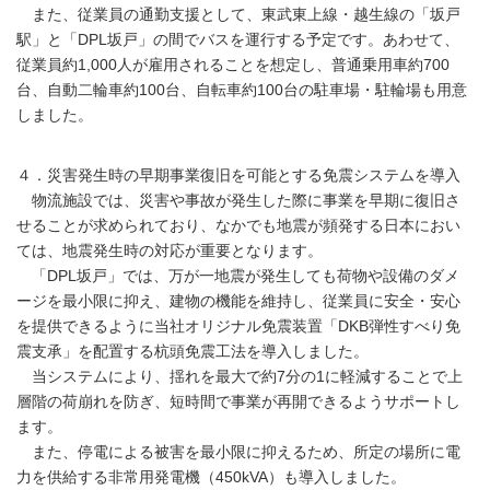
また、従業員の通勤支援として、東武東上線・越生線の「坂戸
駅」と「DPL坂戸」の間でバスを運行する予定です。あわせて、
従業員約1,000人が雇用されることを想定し、普通乗用車約700
台、自動二輪車約100台、自転車約100台の駐車場・駐輪場も用意
しました。
４．災害発生時の早期事業復旧を可能とする免震システムを導入
物流施設では、災害や事故が発生した際に事業を早期に復旧さ
せることが求められており、なかでも地震が頻発する日本におい
ては、地震発生時の対応が重要となります。
「DPL坂戸」では、万が一地震が発生しても荷物や設備のダメ
ージを最小限に抑え、建物の機能を維持し、従業員に安全・安心
を提供できるように当社オリジナル免震装置「DKB弾性すべり免
震支承」を配置する杭頭免震工法を導入しました。
当システムにより、揺れを最大で約7分の1に軽減することで上
層階の荷崩れを防ぎ、短時間で事業が再開できるようサポートし
ます。
また、停電による被害を最小限に抑えるため、所定の場所に電
力を供給する非常用発電機（450kVA）も導入しました。