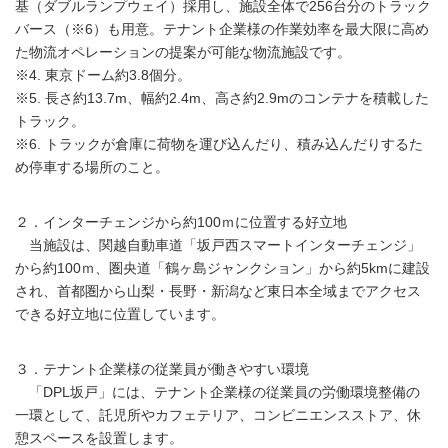
基（ダブルランプウェイ）採用し、施設全体で256台分のトラック
バース（※6）も用意。テナント企業様の作業効率を最大限に高め
た物流オペレーションの提案が可能な物流施設です。
※4. 東京ドーム約3.8個分。
※5. 長さ約13.7m、幅約2.4m、高さ約2.9mのコンテナを積載した
トラック。
※6. トラックが倉庫に荷物を運び込んだり、積み込んだりするた
め停車する場所のこと。
２．インターチェンジから約100ｍに位置する好立地
当施設は、関越自動車道「坂戸西スマートインターチェンジ」
から約100ｍ、圏央道「鶴ヶ島ジャンクション」から約5kmに建設
され、首都圏から山梨・長野・新潟など東日本全域までアクセス
できる好立地に位置しています。
３．テナント企業様の従業員が働きやすい環境
「DPL坂戸」には、テナント企業様の従業員の労働環境整備の
一環として、託児所やカフェテリア、コンビニエンスストア、休
憩スペースを設置します。