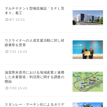
マルチテナント型物流施設「ＤＰＬ茨
木Ⅱ」着工
8/7 10:01
ウクライナへの人道支援活動に対し紺
綬褒章を受章
Japanese
7/31 14:43
滋賀県米原市における地域産業と連携
English
した水素製造・利活用に関する調査の
開始
7/30 15:43
スタンレー・マーチン社によるホリデ