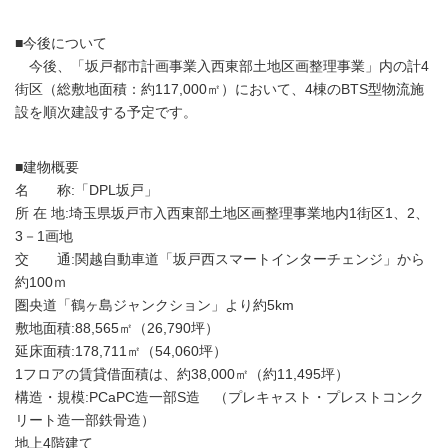
■今後について
今後、「坂戸都市計画事業入西東部土地区画整理事業」内の計4
街区（総敷地面積：約117,000㎡）において、4棟のBTS型物流施
設を順次建設する予定です。
■建物概要
名 称:「DPL坂戸」
所 在 地:埼玉県坂戸市入西東部土地区画整理事業地内1街区1、2、
3－1画地
交 通:関越自動車道「坂戸西スマートインターチェンジ」から
約100ｍ
圏央道「鶴ヶ島ジャンクション」より約5km
敷地面積:88,565㎡（26,790坪）
延床面積:178,711㎡（54,060坪）
1フロアの賃貸借面積は、約38,000㎡（約11,495坪）
構造・規模:PCaPC造一部S造 （プレキャスト・プレストコンク
リート造一部鉄骨造）
地上4階建て