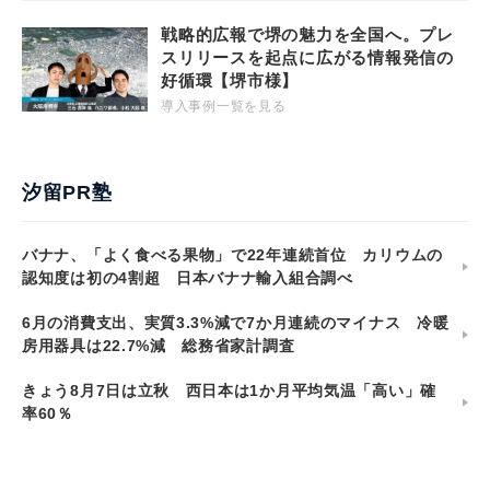
戦略的広報で堺の魅力を全国へ。プレ
スリリースを起点に広がる情報発信の
好循環【堺市様】
導入事例一覧を見る
汐留PR塾
バナナ、「よく食べる果物」で22年連続首位 カリウムの
認知度は初の4割超 日本バナナ輸入組合調べ
6月の消費支出、実質3.3%減で7か月連続のマイナス 冷暖
房用器具は22.7%減 総務省家計調査
きょう8月7日は立秋 西日本は1か月平均気温「高い」確
率60％