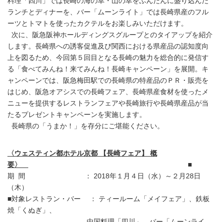
料理「四川」では長崎の海の幸・山の幸をふんだんに盛り込んだ
ランチとディナーを、バー「ムーンライト」では長崎県産のフル
ーツとトマトを使ったカクテルをお楽しみいただけます。
次に、阪急阪神ホールディングスグループとのタイアップを紹介
します。長崎県への誘客促進及び関西における県産品の認知度向
上を図るため、今回第５回目となる長崎の魅力を総合的に発信す
る「食べてみんね！来てみんね！長崎キャンペーン」を展開。キ
ャンペーンでは、阪急梅田駅での長崎県の特産品のＰＲ・販売を
はじめ、阪急オアシスでの長崎フェア、長崎県産食材を使ったメ
ニューを提供するレストランフェアや長崎旅行や長崎県産品が当
たるプレゼントキャンペーンを実施します。
長崎県の「うまか！」を存分にご堪能ください。
〈ウェスティン都ホテル京都 【長崎フェア】 概
要〉
■
期 間 ： 2018年１月４日（水）～２月28日
（木）
■対象レストラン・バー ： ティールーム「メイフェア」、鉄板
焼「くぬぎ」、
中国料理「四川」、バー「ムーンライ