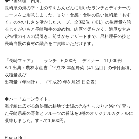
◆中国料理「四川」
長崎県の海の幸・山の幸をふんだんに用いたランチとディナーの
コースをご用意しました。香り・食感・食味の良い長崎産「もず
く」のおいしさを活かしたスープ。全国2位（※1）の生産量を誇
るじゃがいもと長崎和牛の炒め物。肉厚で柔らかく、濃厚な甘み
が特徴のイカの湯引き。前菜からデザートまで、呂料理長の技と
長崎自慢の食材の融合をご賞味いただけます。
「長崎フェア」 ランチ 6,000円 ディナー 11,000円
※1 出典：農林水産省「平成28 年産野菜（41 品目）の作付面積、
収穫量及び
出荷量（年間計）」（平成29 年8 月29 日公表）
◆バー「ムーンライト」
海岸線に広がる急斜面の耕地で太陽の光をたっぷりと浴びて育っ
た長崎県産の野菜とフルーツの旨味を3種のオリジナルカクテルに
凝縮しました。すべて1,600円。
Peace Bell