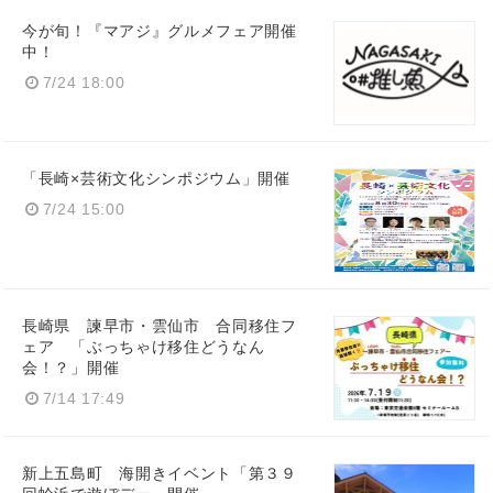
今が旬！『マアジ』グルメフェア開催
中！
7/24 18:00
Japanese
「長崎×芸術文化シンポジウム」開催
7/24 15:00
English
長崎県 諫早市・雲仙市 合同移住フ
ェア 「ぶっちゃけ移住どうなん
会！？」開催
7/14 17:49
新上五島町 海開きイベント「第３９