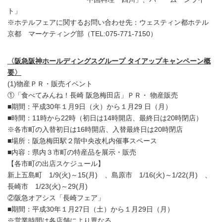
ト」
※ホテルフェアに関するお問い合わせ先：ウェスティン都ホテル
京都 マーケティング部（TEL:075-771-7150）
〈阪急阪神ホールディングスグループ タイアップキャンペーン概
要〉
(1)物産ＰＲ・販売イベント
①「食べてみんね！長崎 阪急梅田店」ＰＲ・ 物産販売
■期間：平成30年１月9日（火）から１月29 日（月）
■時間：11時から22時（初日は14時開店、最終日は20時閉店）
※各市町の入替初日は16時開店、入替最終日は20時閉店
■場所：阪急梅田駅２階中央改札内催事スペース
■内容：県内３市町の特産品を展示・販売
【各市町の出店スケジュール】
新上五島町 1/9(火)～15(月) 、島原市 1/16(火)～1/22(月) 、
長崎市 1/23(火)～29(月)
②阪急オアシス「長崎フェア」
■期間：平成30年１月27日（土）から１月29日（月）
※営業時間は各店舗により異なる