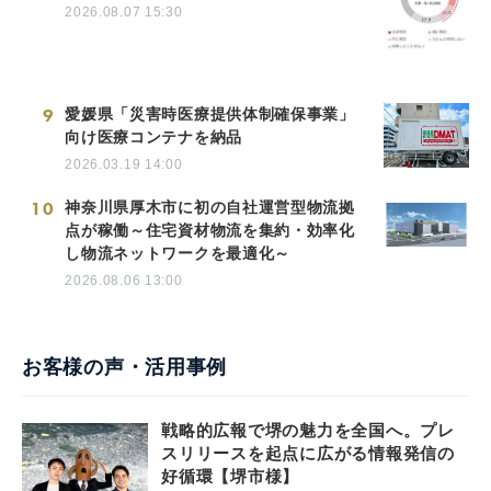
2026.08.07 15:30
9
愛媛県「災害時医療提供体制確保事業」
向け医療コンテナを納品
2026.03.19 14:00
10
神奈川県厚木市に初の自社運営型物流拠
点が稼働～住宅資材物流を集約・効率化
し物流ネットワークを最適化～
2026.08.06 13:00
お客様の声・活用事例
戦略的広報で堺の魅力を全国へ。プレ
スリリースを起点に広がる情報発信の
好循環【堺市様】