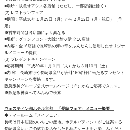
■場所：阪急オアシス各店舗（ただし、一部店舗は除く）
(2) レストランフェア
■期間：平成30年１月29日（月）から２月12日（月・祝日）（予
定）
※営業時間は各店舗により異なる
■場所：グランフロント大阪北館６階 全16店舗
■内容：全16店舗で長崎県の海の幸をふんだんに使用したオリジナ
ルメニューの提供
(3) プレゼントキャンペーン
■応募期間：平成30年１月９日（火）から３月10日（土）
■内 容：長崎旅行や長崎県産品が合計150名様に当たるプレゼント
キャンペーンを実施します。
阪急阪神グループ公式ホームページ（※）からご応募できます。
※阪急阪神食べてみんねで検索
ウェスティン都ホテル京都 『長崎フェア』メニュー概要
◆ティールーム「メイフェア」
長崎は日本屈指のいちごの産地。ホテルパティシエがご提案する
長崎県産いちごの魅力を活かした５種のケーキをお楽しみくださ