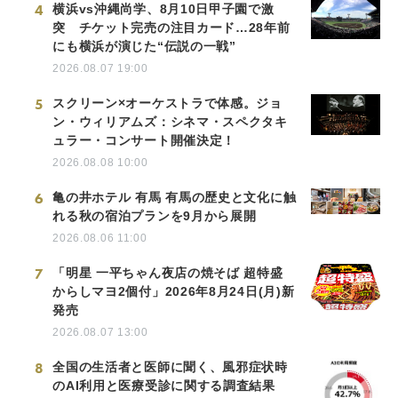
4
横浜vs沖縄尚学、8月10日甲子園で激
突 チケット完売の注目カード…28年前
にも横浜が演じた“伝説の一戦”
2026.08.07 19:00
5
スクリーン×オーケストラで体感。ジョ
ン・ウィリアムズ：シネマ・スペクタキ
ュラー・コンサート開催決定！
2026.08.08 10:00
6
亀の井ホテル 有馬 有馬の歴史と文化に触
れる秋の宿泊プランを9月から展開
2026.08.06 11:00
7
「明星 一平ちゃん夜店の焼そば 超特盛
からしマヨ2個付」2026年8月24日(月)新
発売
2026.08.07 13:00
8
全国の生活者と医師に聞く、風邪症状時
のAI利用と医療受診に関する調査結果