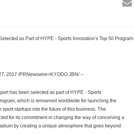
elected as Part of HYPE - Sports Innovation's Top 50 Program
7, 2017 /PRNewswire=KYODO JBN/ --
rt has been selected as part of HYPE - Sports
rogram, which is renowned worldwide for launching the
 sport startups into the future of this business. The
ed for its commitment in changing the way of conceiving a
stadium by creating a unique atmosphere that goes beyond