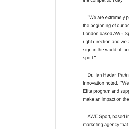
the competition day.
"We are extremely pro
the beginning of our a
London based AWE Sport
right direction and we 
sign in the world of fo
sport."
Dr. Ilan Hadar, Partne
Innovation noted, "We
Elite program and suppo
make an impact on the 
AWE Sport, based in th
marketing agency that i