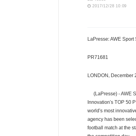
2017/12/28 10:09
LaPresse: AWE Sport S
PR71681
LONDON, December 2
(LaPresse) - AWE Spo
Innovation's TOP 50 P
world's most innovative
agency has been select
football match at the 