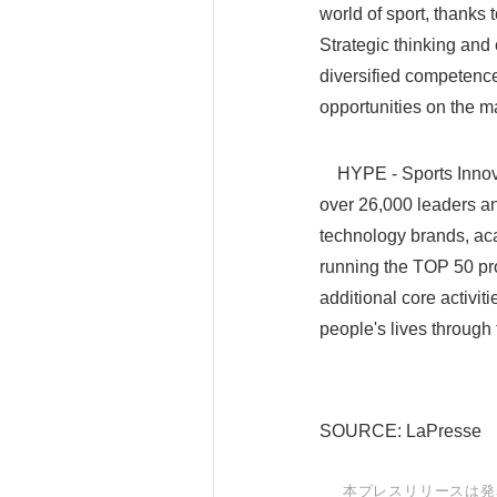
world of sport, thanks 
Strategic thinking and
diversified competence
opportunities on the m
HYPE - Sports Innovat
over 26,000 leaders an
technology brands, aca
running the TOP 50 pro
additional core activit
people's lives through
SOURCE: LaPresse
本プレスリリースは発