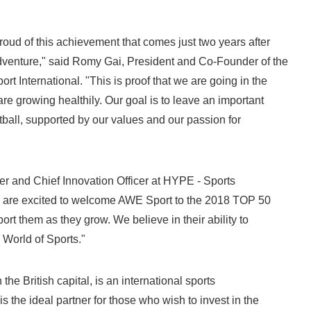
ud of this achievement that comes just two years after
dventure," said Romy Gai, President and Co-Founder of the
 International. "This is proof that we are going in the
are growing healthily. Our goal is to leave an important
otball, supported by our values and our passion for
r and Chief Innovation Officer at HYPE - Sports
 are excited to welcome AWE Sport to the 2018 TOP 50
rt them as they grow. We believe in their ability to
World of Sports."
e British capital, is an international sports
s the ideal partner for those who wish to invest in the