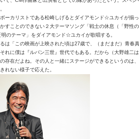
いて、CM作曲家と出演者としての縁があったという。スペシ
。
ボーカリストである松崎しげるとダイアモンド☆ユカイが揃っ
かすことのできない２大テーマソング「戦士の休息（「野性の
証明のテーマ」をダイアモンド☆ユカイが歌唱する。
るは「この映画が上映された頃は27歳で、（まだまだ）青春
それに僕は『ルパン三世』世代でもある。だから（大野雄二は
の存在だよね。その人と一緒にステージができるというのは、
きれない様子で応えた。
Japanese