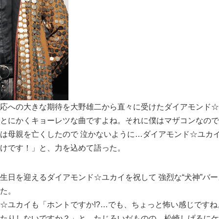
応への大きな期待を大野雄二から直々に受けたダイアモンド☆
とにかくキョーレツな曲ですよね。それに僕はマザコンなので
は母親を亡くしたので 泣かないように…ダイアモンド☆ユカ
けです！」と、力を込めて語った。
生日を迎えるダイアモンド☆ユカイを祝して 強烈な“犬神”バ
た。
☆ユカイも「ホントですか!?…でも、ちょっと怖い感じです
たりしないですか？」と、たじろいだものの、松崎しげるにケ