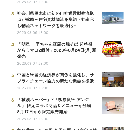
2026.08.07 19:00
3
神奈川県厚木市に初の自社運営型物流拠
点が稼働～住宅資材物流を集約・効率化
し物流ネットワークを最適化～
2026.08.06 13:00
4
「明星 一平ちゃん夜店の焼そば 超特盛
からしマヨ2個付」2026年8月24日(月)新
発売
2026.08.07 13:00
5
中国と米国の経済界が関係を強化し、サ
プライチェーン協力の新たな機会を模索
2026.08.07 10:00
6
「横濱ハーバー」×「柳原良平 アンク
ル」 限定コラボ商品＆メニューが登場
8月17日から限定販売開始
2026.08.07 13:00