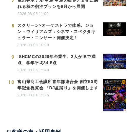
7
亀の井ホテル 有馬 有馬の歴史と文化に触
れる秋の宿泊プランを9月から展開
2026.08.06 11:00
8
スクリーン×オーケストラで体感。ジョ
ン・ウィリアムズ：シネマ・スペクタキ
ュラー・コンサート開催決定！
2026.08.08 10:00
9
ISHCMCの2026年卒業生、2人がIBで満
点、学年平均34.5点
2026.08.06 15:40
10
富山県商工会議所青年部連合会 創立50周
年記念祝賀会 「DJ盆踊り」を開催します
2026.08.04 15:25
お客様の声・活用事例