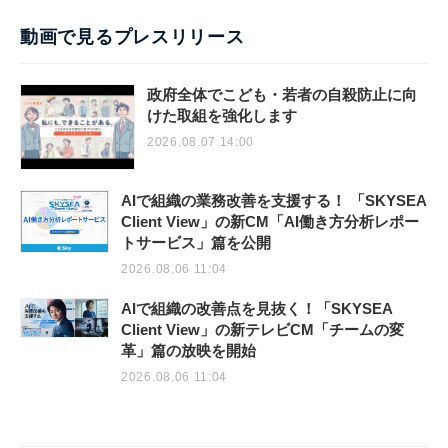
動画で見るプレスリリース
政府全体でこども・若者の自殺防止に向
けた取組を強化します
2026.08.07 14:00
AIで組織の業務改善を支援する！ 「SKYSEA
Client View」の新CM「AI働き方分析レポー
トサービス」篇を公開
2026.08.06 11:04
AIで組織の改善点を見抜く！「SKYSEA
Client View」の新テレビCM「チームの変
革」篇の放映を開始
2026.08.06 11:04