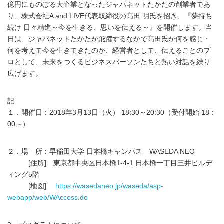
億円にものぼる大企業となったジャパネットたかたの創業者であ
り、株式会社A and LIVE代表取締役の髙田 明氏を招き、『夢持ち
続け 日々精進～今を生きる、思いを伝える～』を開催します。当
日は、ジャパネットたかたが飛躍するなかで髙田氏が何を感じ・
何を考えて今を生きてきたのか、経営者として、伝えることのプ
ロとして、未来をつくるビジネスパーソンたちと熱い対話を繰り
広げます。
記
１．開催日：2018年3月13日（火） 18:30～20:30（受付開始 18：
00～）
２．場 所：早稲田大学 日本橋キャンパス WASEDA NEO
[住所] 東京都中央区日本橋1-4-1 日本橋一丁目三井ビルデ
ィング5階
[地図]
https://wasedaneo.jp/waseda/asp-
webapp/web/WAccess.do