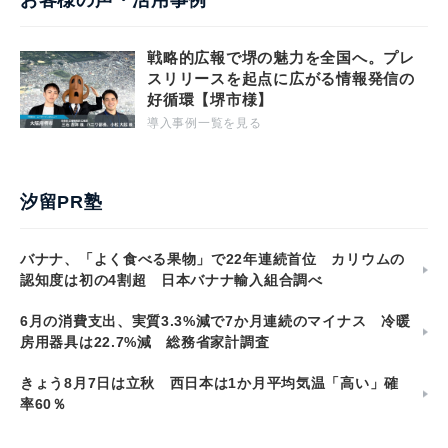
戦略的広報で堺の魅力を全国へ。プレ
スリリースを起点に広がる情報発信の
好循環【堺市様】
導入事例一覧を見る
汐留PR塾
バナナ、「よく食べる果物」で22年連続首位 カリウムの
認知度は初の4割超 日本バナナ輸入組合調べ
6月の消費支出、実質3.3%減で7か月連続のマイナス 冷暖
房用器具は22.7%減 総務省家計調査
きょう8月7日は立秋 西日本は1か月平均気温「高い」確
率60％