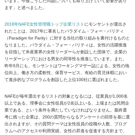
います。今後こうした問題についても取り上げていく必要があり
ます」と述べました。
2018年NAFE女性管理職トップ企業リスト
にモンサントが選出さ
れたことは、2017年に署名したパラダイム・フォー・パリティ
（Paradigm for Parity）に対する当社の取り組みを裏付けるものと
なりました。パラダイム・フォー・パリティは、女性の活躍推進
を目指して米産業界の女性リーダーらが創設した団体で、企業の
リーダーシップにおける男女の同等性を推進しています。また、
昨年9月にも、モンサントはワーキングマザー誌による、女性の地
位向上、働き方の柔軟性、保育サービス、有給の育児休暇におい
て進歩的なプログラムを創設した上位100社に選ばれました。
NAFEが毎年選出するリストの対象となるには、従業員が1,000名
以上である、理事会に女性役員が2名以上いる、上場または民間企
業である、という条件を満たしていなければなりません。最終選
考に残った企業は、200の質問からなるアンケートの回答を基に選
出されますが、その質問テーマは女性役員の役職や人数、プログ
ラムへのアクセスや利用実績、女性の昇進を促進する方針まで、