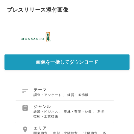
プレスリリース添付画像
画像を一括してダウンロード

テーマ
調査・アンケート
、
経営・IR情報

ジャンル
経済・ビジネス
、
農林・畜産・林業
、
科学
技術・工業技術

エリア
関東地方
、
中部・北陸地方
、
近畿地方
、
四