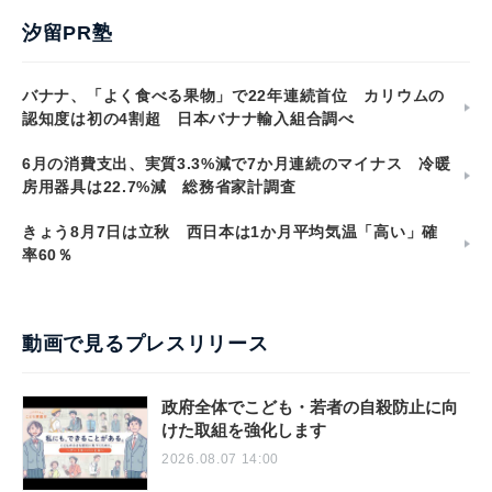
汐留PR塾
バナナ、「よく食べる果物」で22年連続首位 カリウムの
認知度は初の4割超 日本バナナ輸入組合調べ
6月の消費支出、実質3.3%減で7か月連続のマイナス 冷暖
房用器具は22.7%減 総務省家計調査
きょう8月7日は立秋 西日本は1か月平均気温「高い」確
率60％
動画で見るプレスリリース
政府全体でこども・若者の自殺防止に向
けた取組を強化します
2026.08.07 14:00