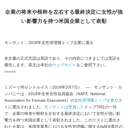
企業の将来や根幹を左右する最終決定に女性が強
い影響力を持つ米国企業として表彰
モンサント、2018年女性管理職トップ企業に選出
本文書の正式言語は英語であり、その内容につきましては英語を
優先します。原文は本社の
ウェブサイト
をご参照下さい。
=====
ミズーリ州セントルイス（2018年3月7日） ― モンサント・カ
ンパニーは、2018年全米女性役員協会（NAFE: National
Association for Female Executives）の
女性管理職トップ企業
リス
トに選出されました。
モンサントは受賞した
トップ70社の一社
で、企業の将来や根幹を左右する最終決定において女性が強い影
響力を持つ米国企業として表彰されました。このリストに選出さ
れた企業は、米国実業界における女性管理職に関するNAFE委託の