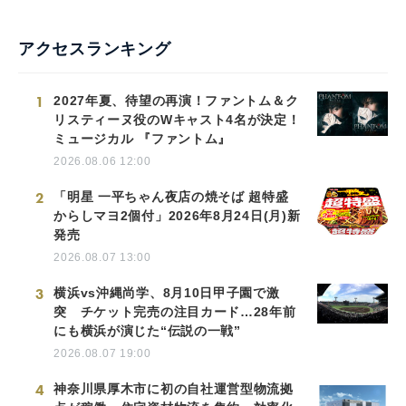
アクセスランキング
1
2027年夏、待望の再演！ファントム＆ク
リスティーヌ役のWキャスト4名が決定！
ミュージカル 『ファントム』
2026.08.06 12:00
2
「明星 一平ちゃん夜店の焼そば 超特盛
からしマヨ2個付」2026年8月24日(月)新
発売
2026.08.07 13:00
3
横浜vs沖縄尚学、8月10日甲子園で激
突 チケット完売の注目カード…28年前
にも横浜が演じた“伝説の一戦”
2026.08.07 19:00
4
神奈川県厚木市に初の自社運営型物流拠