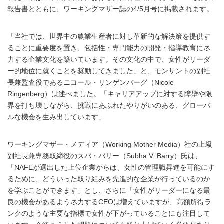
報告書とともに、ワーキングマザー誌の4/5月号に掲載されます。
「当社では、世界中の農業生産者に対し革新的な解決策を提供す
ることに重要度を置き、包括性・専門能力の開発・指導教育に尽
力する企業文化を築いています。その文化の中で、女性がリーダ
ー的地位に就くことを奨励してきました」と、モンサントの副社
長兼監査役であるニコール・リンゲンバーグ（Nicole
Ringenberg）は述べました。「キャリアアップに対する障壁や限
界を打ち壊しながら、挑戦にあふれたやりがいのある、グローバ
ルな機会を生み出しています」
ワーキングマザー・メディア（Working Mother Media）社の上級
副社長兼専務取締役のスバ・バリー（Subha V. Barry）氏は、
「NAFEが選出した上位企業からは、女性の管理職昇進を可能にす
るために、どういった取り組みを先進的な企業が行っているのか
を学ぶことができます」とし、さらに「女性がリーダーになる最
良の機会があるよう尽力するCEOは増えていますが、高額所得ラ
ンクのような主要な指標で女性が下がっていることにも注目して