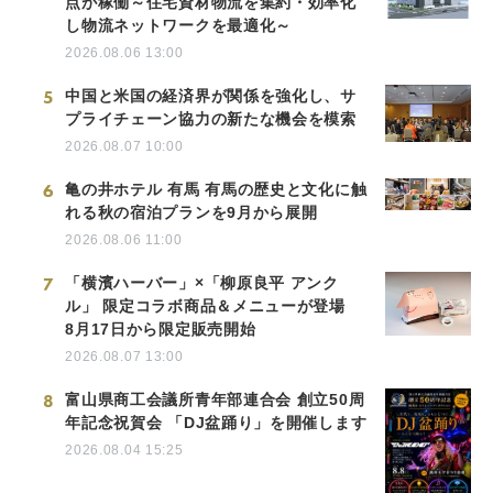
点が稼働～住宅資材物流を集約・効率化
し物流ネットワークを最適化～
2026.08.06 13:00
5
中国と米国の経済界が関係を強化し、サ
プライチェーン協力の新たな機会を模索
2026.08.07 10:00
6
亀の井ホテル 有馬 有馬の歴史と文化に触
れる秋の宿泊プランを9月から展開
2026.08.06 11:00
7
「横濱ハーバー」×「柳原良平 アンク
ル」 限定コラボ商品＆メニューが登場
8月17日から限定販売開始
2026.08.07 13:00
8
富山県商工会議所青年部連合会 創立50周
年記念祝賀会 「DJ盆踊り」を開催します
2026.08.04 15:25