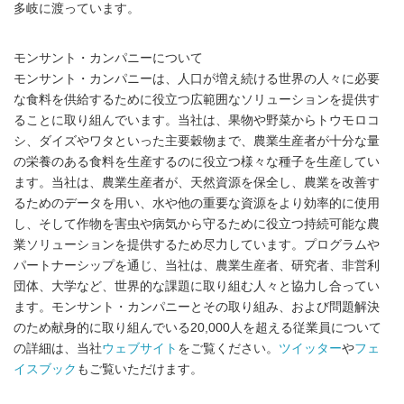
多岐に渡っています。
モンサント・カンパニーについて
モンサント・カンパニーは、人口が増え続ける世界の人々に必要
な食料を供給するために役立つ広範囲なソリューションを提供す
ることに取り組んでいます。当社は、果物や野菜からトウモロコ
シ、ダイズやワタといった主要穀物まで、農業生産者が十分な量
の栄養のある食料を生産するのに役立つ様々な種子を生産してい
ます。当社は、農業生産者が、天然資源を保全し、農業を改善す
るためのデータを用い、水や他の重要な資源をより効率的に使用
し、そして作物を害虫や病気から守るために役立つ持続可能な農
業ソリューションを提供するため尽力しています。プログラムや
パートナーシップを通じ、当社は、農業生産者、研究者、非営利
団体、大学など、世界的な課題に取り組む人々と協力し合ってい
ます。モンサント・カンパニーとその取り組み、および問題解決
のため献身的に取り組んでいる20,000人を超える従業員について
の詳細は、当社
ウェブサイト
をご覧ください。
ツイッター
や
フェ
イスブック
もご覧いただけます。