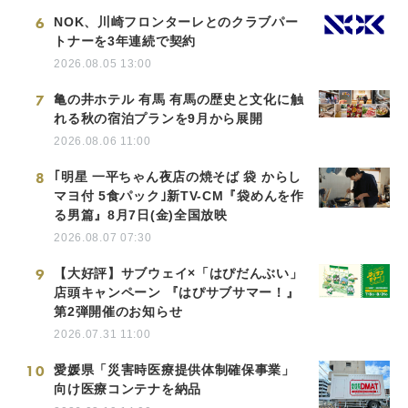
6
NOK、川崎フロンターレとのクラブパー
トナーを3年連続で契約
2026.08.05 13:00
7
亀の井ホテル 有馬 有馬の歴史と文化に触
れる秋の宿泊プランを9月から展開
2026.08.06 11:00
8
｢明星 一平ちゃん夜店の焼そば 袋 からし
マヨ付 5食パック｣新TV-CM『袋めんを作
る男篇』8月7日(金)全国放映
2026.08.07 07:30
9
【大好評】サブウェイ×「はぴだんぶい」
店頭キャンペーン 『はぴサブサマー！』
第2弾開催のお知らせ
2026.07.31 11:00
10
愛媛県「災害時医療提供体制確保事業」
向け医療コンテナを納品