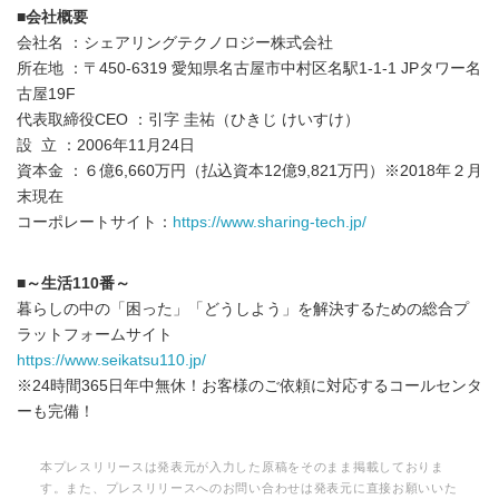
■会社概要
会社名 ：シェアリングテクノロジー株式会社
所在地 ：〒450-6319 愛知県名古屋市中村区名駅1-1-1 JPタワー名
古屋19F
代表取締役CEO ：引字 圭祐（ひきじ けいすけ）
設 立 ：2006年11月24日
資本金 ：６億6,660万円（払込資本12億9,821万円）※2018年２月
末現在
コーポレートサイト：
https://www.sharing-tech.jp/
■～生活110番～
暮らしの中の「困った」「どうしよう」を解決するための総合プ
ラットフォームサイト
https://www.seikatsu110.jp/
※24時間365日年中無休！お客様のご依頼に対応するコールセンタ
ーも完備！
本プレスリリースは発表元が入力した原稿をそのまま掲載しておりま
す。また、プレスリリースへのお問い合わせは発表元に直接お願いいた