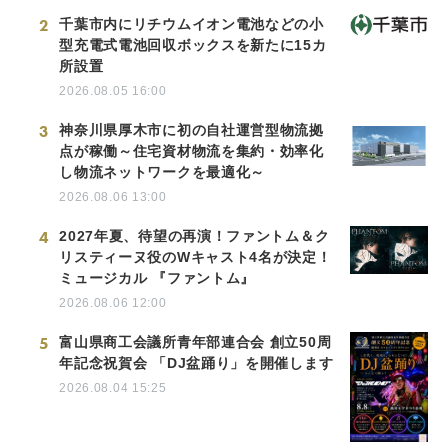
2
千葉市内にリチウムイオン電池などの小
型充電式電池回収ボックスを新たに15カ
所設置
2026.08.05 16:00
3
神奈川県厚木市に初の自社運営型物流拠
点が稼働～住宅資材物流を集約・効率化
し物流ネットワークを最適化～
2026.08.06 13:00
4
2027年夏、待望の再演！ファントム＆ク
リスティーヌ役のWキャスト4名が決定！
ミュージカル 『ファントム』
2026.08.06 12:00
5
富山県商工会議所青年部連合会 創立50周
年記念祝賀会 「DJ盆踊り」を開催します
2026.08.04 15:25