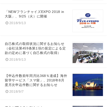
「NEWフランチャイズEXPO 2018 in
大阪」、9/25（火）に開催
2018/9/13
自己株式の取得状況に関するお知らせ
（会社法第459条第1項の規定による定
款の定めに基づく自己株式の取得）
Japanese
2018/9/13
【申込件数前年同月比368％達成】海外
留学サービス「スマ留」、2018年8月
English
度月次申込件数に関するお知らせ
2018/9/7