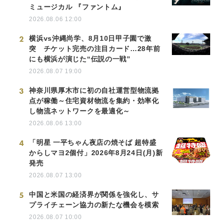
ミュージカル 『ファントム』
2026.08.06 12:00
2
横浜vs沖縄尚学、8月10日甲子園で激
突 チケット完売の注目カード…28年前
にも横浜が演じた“伝説の一戦”
2026.08.07 19:00
3
神奈川県厚木市に初の自社運営型物流拠
点が稼働～住宅資材物流を集約・効率化
し物流ネットワークを最適化～
2026.08.06 13:00
4
「明星 一平ちゃん夜店の焼そば 超特盛
からしマヨ2個付」2026年8月24日(月)新
発売
2026.08.07 13:00
5
中国と米国の経済界が関係を強化し、サ
プライチェーン協力の新たな機会を模索
2026.08.07 10:00