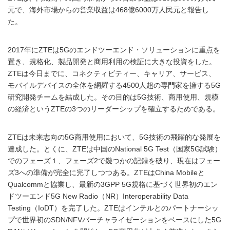
元で、海外市場からの営業収益は468億6000万人民元と報告し
た。
2017年にZTEは5Gのエンドツーエンド・ソリューションに重点を
置き、規格化、製品開発と商用利用の検証に大きな投資をした。
ZTEは今日までに、コネクティビティー、キャリア、サービス、
モバイルデバイスの全体を網羅する4500人超の専門家を擁する5G
研究開発チームを結成した。その目的は5G技術、商用使用、規模
の経済というZTEの3つのリーダーシップを確立するためである。
ZTEは未来志向の5G商用使用において、5G技術の飛躍的な発展を
達成した。とくに、ZTEは中国のNational 5G Test（国家5G試験）
でのフェーズ１、フェーズ2で幾つかの記録を破り、現在はフェー
ズ3への準備が完全に完了しつつある。ZTEはChina Mobileと
Qualcommと協業し、最新の3GPP 5G規格に基づく世界初のエン
ドツーエンド5G New Radio（NR）Interoperability Data
Testing（IoDT）を完了した。ZTEはインテルとのパートナーシッ
プで世界初のSDN/NFVバーチャライゼーションをベースにした5G