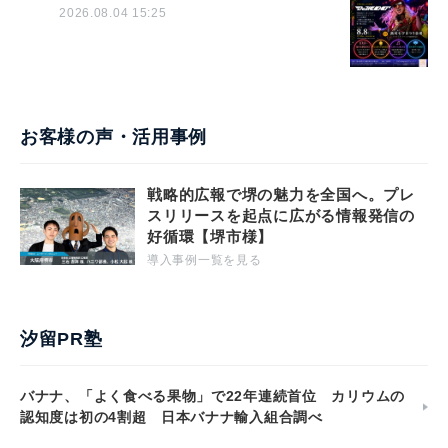
2026.08.04 15:25
お客様の声・活用事例
戦略的広報で堺の魅力を全国へ。プレ
スリリースを起点に広がる情報発信の
好循環【堺市様】
導入事例一覧を見る
汐留PR塾
バナナ、「よく食べる果物」で22年連続首位 カリウムの
認知度は初の4割超 日本バナナ輸入組合調べ