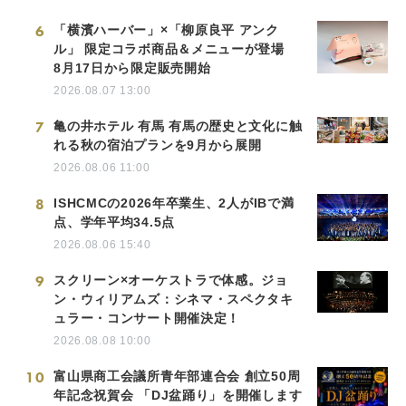
6
「横濱ハーバー」×「柳原良平 アンク
ル」 限定コラボ商品＆メニューが登場
8月17日から限定販売開始
2026.08.07 13:00
7
亀の井ホテル 有馬 有馬の歴史と文化に触
れる秋の宿泊プランを9月から展開
2026.08.06 11:00
8
ISHCMCの2026年卒業生、2人がIBで満
点、学年平均34.5点
2026.08.06 15:40
9
スクリーン×オーケストラで体感。ジョ
ン・ウィリアムズ：シネマ・スペクタキ
ュラー・コンサート開催決定！
2026.08.08 10:00
10
富山県商工会議所青年部連合会 創立50周
年記念祝賀会 「DJ盆踊り」を開催します