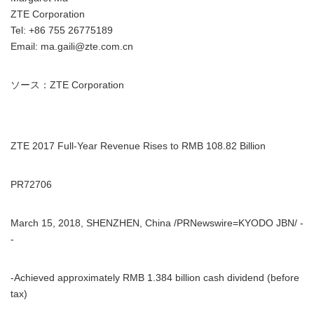
ZTE Corporation
Tel: +86 755 26775189
Email: ma.gaili@zte.com.cn
ソース：ZTE Corporation
ZTE 2017 Full-Year Revenue Rises to RMB 108.82 Billion
PR72706
March 15, 2018, SHENZHEN, China /PRNewswire=KYODO JBN/ -
-
-Achieved approximately RMB 1.384 billion cash dividend (before
tax)