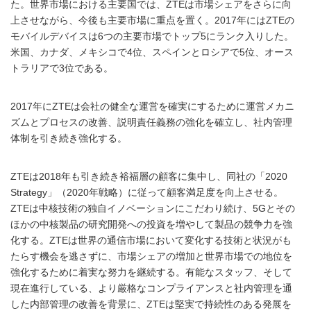
た。世界市場における主要国では、ZTEは市場シェアをさらに向
上させながら、今後も主要市場に重点を置く。2017年にはZTEの
モバイルデバイスは6つの主要市場でトップ5にランク入りした。
米国、カナダ、メキシコで4位、スペインとロシアで5位、オース
トラリアで3位である。
2017年にZTEは会社の健全な運営を確実にするために運営メカニ
ズムとプロセスの改善、説明責任義務の強化を確立し、社内管理
体制を引き続き強化する。
ZTEは2018年も引き続き裕福層の顧客に集中し、同社の「2020
Strategy」（2020年戦略）に従って顧客満足度を向上させる。
ZTEは中核技術の独自イノベーションにこだわり続け、5Gとその
ほかの中核製品の研究開発への投資を増やして製品の競争力を強
化する。ZTEは世界の通信市場において変化する技術と状況がも
たらす機会を逃さずに、市場シェアの増加と世界市場での地位を
強化するために着実な努力を継続する。有能なスタッフ、そして
現在進行している、より厳格なコンプライアンスと社内管理を通
した内部管理の改善を背景に、ZTEは堅実で持続性のある発展を