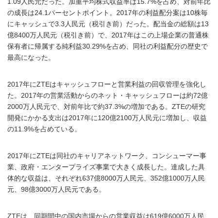
1.09人民元だった。加重平均株式収益率は15.7%を占め、対前年比
の成長は24.1パーセントポイント。2017年の利益配分案は10株毎
にキャッシュで3.3人民元（税引き前）だった。配当金の総額は13
億8400万人民元（税引き前）で、2017年はこの上場企業の普通株
保有者に帰属する純利益30.29%を占め、同社の利益配分の歴史で
最高になった。
2017年にZTEはキャッシュフローと営業利益の回収管理を強化し
た。2017年の営業活動からのネット・キャッシュフローは約72億
2000万人民元で、対前年比で約37.3%の増加である。ZTEの研究
開発にかかる支出は2017年に120億2100万人民元に増加し、収益
の11.9%を占めている。
2017年にZTEは同社のキャリアネットワーク、コンシューマー事
業、政府・エンタープライズ事業で大きく成長した。達成した具
体的な収益は、それぞれ637億8000万人民元、352億1000万人民
元、98億3000万人民元である。
ZTEは、同期間中の国内市場からの営業収益は619億6000万人民