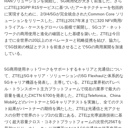
RANソリューションを開始し、5G商用化が大きく前進した。さら
にZTEは3GPP R15サービスに基づいたアーキテクチャーを包括的
に実現するために、2/3/4/5Gが完全統合されたCommon Core ソリ
ューションをリリースした。ZTEは2017年末までに320 NFV商用/
トライアル・ケースをグローバル規模で展開し、5Gコア・ネット
ワークの商用使用と進化の確固とした基礎を築いた。ZTEは今日
までに全世界の20以上のオペレーターと戦略提携を結び、協力し
て5G技術の検証とテストを前進させることで5Gの商用展開を加速
している。
5G商用使用ネットワークをサポートするキャリアと光通信につい
て、ZTEは5Gキャリア・ソリューションの5G Flexhaulと体系的な
5Gキャリア機器を発表し、主導している。ZTEは業界初のTレベ
ル・トランスポート主力プラットフォームで現在の業界で最大の
容量を備えたZXCTN 6700を発表した。ZTEはTelefonica、China
Mobilなどのパートナーと5Gキャリアテストを実施し、全てのテス
ト結果がパートナーの期待を満たした。ZTEは光通信と光アクセ
スの分野で世界のトップ2の位置にある。ZTEは光導波路技術に基
づく超大容量クロス・コネクトプラットフォームの次世代256Tを