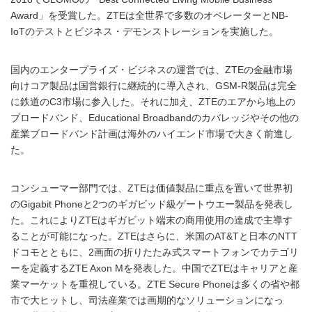
Award」を受賞した。ZTEは全世界で多数のオペレーターとNB-
IoTのテストとビジネス・デモンストレーションを実施した。
国内のエンタープライズ・ビジネスの運営では、ZTEの金融市場
向けコア製品は国営銀行に継続的に導入され、GSM-R製品は完全
に鉄道のC3市場に参入した。それに加え、ZTEのエアから地上の
ブロードバンド、Educational Broadbandのカバレッジやその他の
産業ブロードバンド計画は海外のハイエンド市場で大きく前進し
た。
コンシューマー部門では、ZTEは価値製品に重点を置いて世界初
のGigabit Phoneと2つのギガビッド級ゲートウエー製品を発表し
た。これによりZTEはギガビット端末の商用使用の達成で主導す
ることが可能になった。ZTEはさらに、米国のAT&Tと日本のNTT
ドコモとともに、2画面の折りたたみ式スマートフォンでカテゴリ
ーを定義するZTE Axon Mを発表した。中国でZTEはキャリアと産
業マーケットを重視している。ZTE Secure Phoneは多くの省や都
市で大ヒットし、司法産業では画期的なソリューションになっ