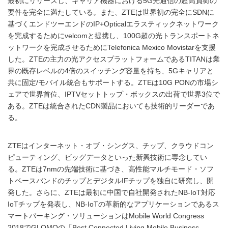
最初にリリースし、キャリア機器における5G光通信の超高負荷の
要件を完全に満たしている。また、ZTEは世界初の完全にSDNに
基づくエンドツーエンドのIP+Opticalエラスティックネットワーク
を完成するためにvelcomと提携し、100G超の光トランスポートネ
ットワークを完成させるためにTelefonica Mexico Movistarを支援
した。ZTEの主力の光アクセスプラットフォームであるTITANは業
界の既存レベルの4倍のスイッチング容量を持ち、5Gキャリアと
共に固定/モバイル統合もサポートする。ZTEは10G PONの市場シ
ェアで世界首位、IPTVセットトップ・ボックスの出荷で世界3位で
ある。ZTEは統合されたCDN製品においても技術的リーダーであ
る。
ZTEはインターネット・オブ・シングス、チップ、クラウドコン
ピューティング、ビッグデータといった新興技術に専念してい
る。ZTEは7nmの先端技術に基づき、高性能マルチモード・ソフ
トベースバンドのチップとデジタルIFチップを独自に研究し、開
発した。さらに、ZTEは最初に中国で自社開発されたNB-IoT対応
IoTチップを発表し、NB-IoTの革新的なアプリケーションであるス
マートパーキング・ソリューションはMobile World Congress
2018でGLOMOの「Best Connected Living Mobile Business