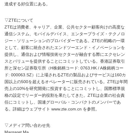
達成する好位置にある。
▽ZTEについて
ZTEは消費者、キャリア、企業、公共セクター顧客向けの高度な
通信システム、モバイルデバイス、エンタープライズ・テクノロ
ジー・ソリューションのプロバイダーである。ZTEの戦略の一環
として、顧客に統合されたエンドツーエンド・イノベーションを
提供し、通信および情報技術セクターが融合する際にエクセレン
スとバリューを提供することにコミットしている。香港証券取引
所と深セン証券取引所（H株銘柄コード: 0763.HK / A株銘柄コー
ド: 000063.SZ）に上場されるZTEの製品およびサービスは160カ
国以上の500を超えるオペレーターに販売されている。ZTEは年間
売上の10%を研究開発に投資することにコミットし、国際標準規
格の設定でリーダー的役割を果たしてきた。ZTEは企業の社会責
任にコミットし、国連グローバル・コンパクトのメンバーであ
る。詳細はウェブサイト www.zte.com.cn を参照。
▽メディア問い合わせ先
Margaret Ma