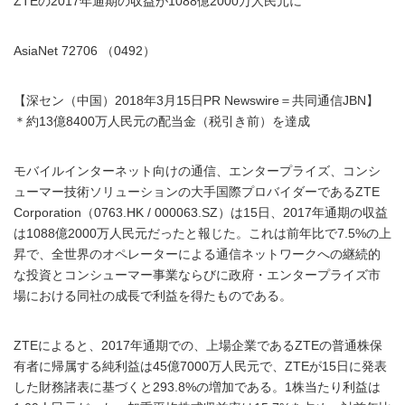
ZTEの2017年通期の収益が1088億2000万人民元に
AsiaNet 72706 （0492）
【深セン（中国）2018年3月15日PR Newswire＝共同通信JBN】
＊約13億8400万人民元の配当金（税引き前）を達成
モバイルインターネット向けの通信、エンタープライズ、コンシ
ューマー技術ソリューションの大手国際プロバイダーであるZTE
Corporation（0763.HK / 000063.SZ）は15日、2017年通期の収益
は1088億2000万人民元だったと報じた。これは前年比で7.5%の上
昇で、全世界のオペレーターによる通信ネットワークへの継続的
な投資とコンシューマー事業ならびに政府・エンタープライズ市
場における同社の成長で利益を得たものである。
ZTEによると、2017年通期での、上場企業であるZTEの普通株保
有者に帰属する純利益は45億7000万人民元で、ZTEが15日に発表
した財務諸表に基づくと293.8%の増加である。1株当たり利益は