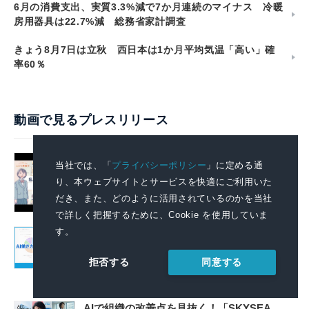
6月の消費支出、実質3.3%減で7か月連続のマイナス 冷暖
房用器具は22.7%減 総務省家計調査
きょう8月7日は立秋 西日本は1か月平均気温「高い」確
率60％
動画で見るプレスリリース
政府全体でこども・若者の自殺防止に向
当社では、「
プライバシーポリシー
」に定める通
けた取組を強化します
り、本ウェブサイトとサービスを快適にご利用いた
2026.08.07 14:00
だき、また、どのように活用されているのかを当社
で詳しく把握するために、Cookie を使用していま
す。
AIで組織の業務改善を支援する！ 「SKYSEA
Client View」の新CM「AI働き方分析レポー
同意する
トサービス」篇を公開
拒否する
2026.08.06 11:04
AIで組織の改善点を見抜く！「SKYSEA