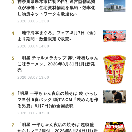
3
神奈川県厚木市に初の自社運営型物流拠
点が稼働～住宅資材物流を集約・効率化
し物流ネットワークを最適化～
2026.08.06 13:00
4
「地中海本まぐろ」フェア-8月7日（金）
より期間・数量限定で販売-
2026.08.04 14:00
5
「明星 チャルメラカップ 赤い味噌ちゃん
こ味ラーメン」2026年8月31日(月)新発
売
2026.08.07 13:00
6
｢明星 一平ちゃん夜店の焼そば 袋 からし
マヨ付 5食パック｣新TV-CM『袋めんを作
る男篇』8月7日(金)全国放映
2026.08.07 07:30
7
「明星 一平ちゃん夜店の焼そば 超特盛
からしマヨ2個付」2026年8月24日(月)新