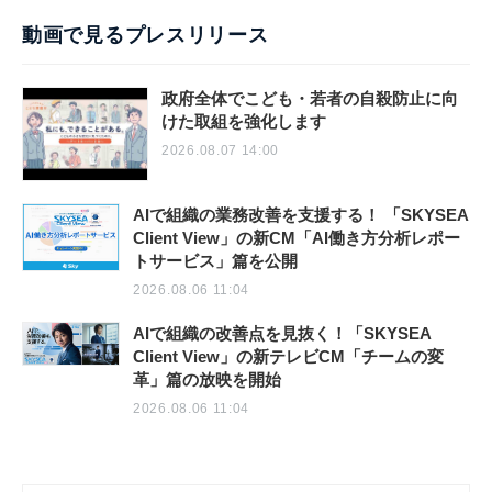
動画で見るプレスリリース
政府全体でこども・若者の自殺防止に向
けた取組を強化します
2026.08.07 14:00
AIで組織の業務改善を支援する！ 「SKYSEA
Client View」の新CM「AI働き方分析レポー
トサービス」篇を公開
2026.08.06 11:04
AIで組織の改善点を見抜く！「SKYSEA
Client View」の新テレビCM「チームの変
革」篇の放映を開始
2026.08.06 11:04