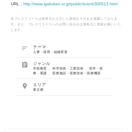
URL：
http://www.igakuken.or.jp/public/event/300513.html
本プレスリリースは発表元が入力した原稿をそのまま掲載しておりま
す。また、プレスリリースへのお問い合わせは発表元に直接お願いいた
します。

テーマ
人事・採用・組織変更

ジャンル
学校教育
、
科学技術・工業技術
、
医学・医
療・看護
、
医療施設・医療技術・医療機器

エリア
東京都