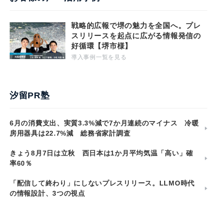
戦略的広報で堺の魅力を全国へ。プレ
スリリースを起点に広がる情報発信の
好循環【堺市様】
導入事例一覧を見る
汐留PR塾
6月の消費支出、実質3.3%減で7か月連続のマイナス 冷暖
房用器具は22.7%減 総務省家計調査
きょう8月7日は立秋 西日本は1か月平均気温「高い」確
率60％
「配信して終わり」にしないプレスリリース。LLMO時代
の情報設計、3つの視点