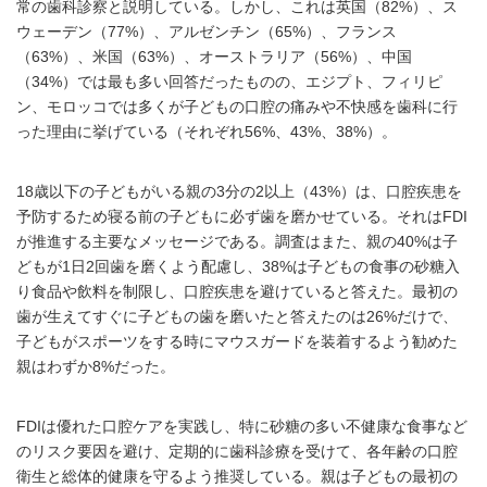
常の歯科診察と説明している。しかし、これは英国（82%）、ス
ウェーデン（77%）、アルゼンチン（65%）、フランス
（63%）、米国（63%）、オーストラリア（56%）、中国
（34%）では最も多い回答だったものの、エジプト、フィリピ
ン、モロッコでは多くが子どもの口腔の痛みや不快感を歯科に行
った理由に挙げている（それぞれ56%、43%、38%）。
18歳以下の子どもがいる親の3分の2以上（43%）は、口腔疾患を
予防するため寝る前の子どもに必ず歯を磨かせている。それはFDI
が推進する主要なメッセージである。調査はまた、親の40%は子
どもが1日2回歯を磨くよう配慮し、38%は子どもの食事の砂糖入
り食品や飲料を制限し、口腔疾患を避けていると答えた。最初の
歯が生えてすぐに子どもの歯を磨いたと答えたのは26%だけで、
子どもがスポーツをする時にマウスガードを装着するよう勧めた
親はわずか8%だった。
FDIは優れた口腔ケアを実践し、特に砂糖の多い不健康な食事など
のリスク要因を避け、定期的に歯科診療を受けて、各年齢の口腔
衛生と総体的健康を守るよう推奨している。親は子どもの最初の