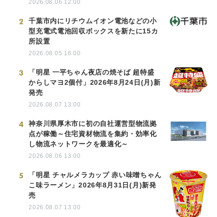
2026.08.06 12:00
2
千葉市内にリチウムイオン電池などの小
型充電式電池回収ボックスを新たに15カ
所設置
2026.08.05 16:00
3
「明星 一平ちゃん夜店の焼そば 超特盛
からしマヨ2個付」2026年8月24日(月)新
発売
2026.08.07 13:00
4
神奈川県厚木市に初の自社運営型物流拠
点が稼働～住宅資材物流を集約・効率化
し物流ネットワークを最適化～
2026.08.06 13:00
5
「明星 チャルメラカップ 赤い味噌ちゃん
こ味ラーメン」2026年8月31日(月)新発
売
2026.08.07 13:00