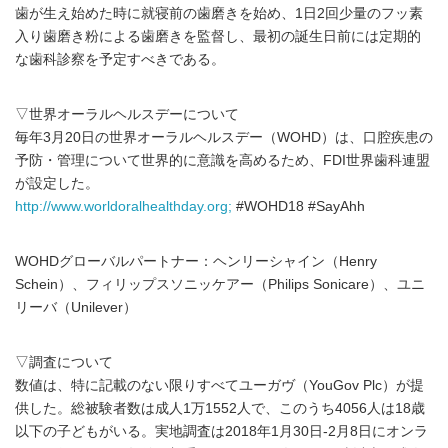
歯が生え始めた時に就寝前の歯磨きを始め、1日2回少量のフッ素
入り歯磨き粉による歯磨きを監督し、最初の誕生日前には定期的
な歯科診察を予定すべきである。
▽世界オーラルヘルスデーについて
毎年3月20日の世界オーラルヘルスデー（WOHD）は、口腔疾患の
予防・管理について世界的に意識を高めるため、FDI世界歯科連盟
が設定した。
http://www.worldoralhealthday.org;
#WOHD18 #SayAhh
WOHDグローバルパートナー：ヘンリーシャイン（Henry
Schein）、フィリップスソニッケアー（Philips Sonicare）、ユニ
リーバ（Unilever）
▽調査について
数値は、特に記載のない限りすべてユーガヴ（YouGov Plc）が提
供した。総被験者数は成人1万1552人で、このうち4056人は18歳
以下の子どもがいる。実地調査は2018年1月30日-2月8日にオンラ