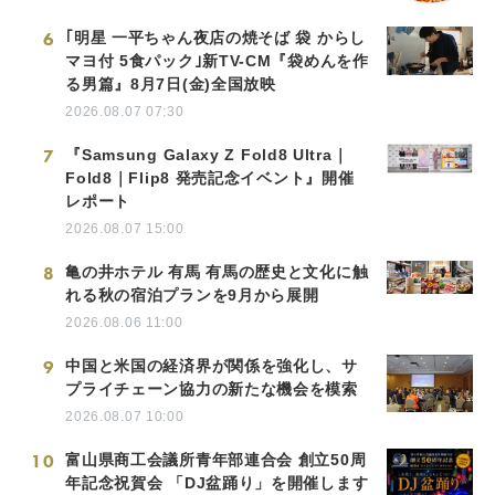
6
｢明星 一平ちゃん夜店の焼そば 袋 からし
マヨ付 5食パック｣新TV-CM『袋めんを作
る男篇』8月7日(金)全国放映
2026.08.07 07:30
7
『Samsung Galaxy Z Fold8 Ultra｜
Fold8｜Flip8 発売記念イベント』開催
レポート
2026.08.07 15:00
8
亀の井ホテル 有馬 有馬の歴史と文化に触
れる秋の宿泊プランを9月から展開
2026.08.06 11:00
9
中国と米国の経済界が関係を強化し、サ
プライチェーン協力の新たな機会を模索
2026.08.07 10:00
10
富山県商工会議所青年部連合会 創立50周
年記念祝賀会 「DJ盆踊り」を開催します