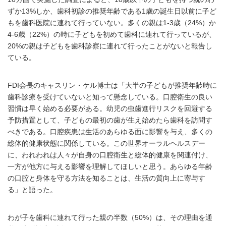
ずか13%しか、歯科初診の推奨年齢である1歳の誕生日以前に子ど
もを歯科医院に連れて行っていない。多くの親は1-3歳（24%）か
4-6歳（22%）の時に子どもを初めて歯科に連れて行っているが、
20%の親は子どもを歯科診察に連れて行ったことがないと報告し
ている。
FDI会長のキャスリン・ケル博士は「大半の子どもが推奨年齢時に
歯科診療を受けていないと知って懸念している。口腔衛生の良い
習慣は早く始める必要がある。幼児の虫歯進行リスクを回避する
予防措置として、子どもの最初の歯が生え始めたら歯科を訪問す
べきである。口腔疾患は生活のあらゆる面に影響を与え、多くの
総体的健康状態に関係している。この世界オーラルヘルスデー
に、われわれは人々が自身の口腔衛生と総体的健康を関連付け、
一方が他方に与える影響を理解してほしいと思う。あらゆる年齢
の口腔と身体を守る方法を知ることは、生活の質向上に寄与す
る」と語った。
わが子を歯科に連れて行った親の半数（50%）は、その理由を通