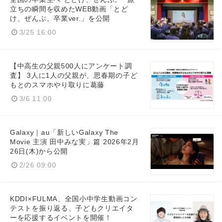
立ちの瞬間を収めたWEB動画「とど
け、ぜんぶ。卒業ver.」を公開
3/25 16:00
【中高生の父親500人にアンケート調
査】 3人に1人の父親が、思春期の子ど
もとのスマホやり取りに葛藤
3/6 11:00
Galaxy｜au「新しいGalaxy The
Movie 主演 田中みな実」篇 2026年2月
26日(木)から公開
2/26 09:00
KDDI×FULMA、全国小中学生動画コン
テストを振り返る、子どもクリエイタ
ーを応援するイベントを開催！