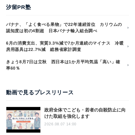
汐留PR塾
バナナ、「よく食べる果物」で22年連続首位 カリウムの
認知度は初の4割超 日本バナナ輸入組合調べ
6月の消費支出、実質3.3%減で7か月連続のマイナス 冷暖
房用器具は22.7%減 総務省家計調査
きょう8月7日は立秋 西日本は1か月平均気温「高い」確
率60％
動画で見るプレスリリース
政府全体でこども・若者の自殺防止に向
けた取組を強化します
2026.08.07 14:00