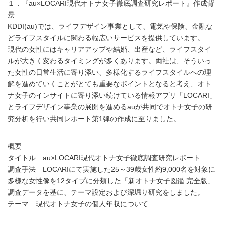
１．『au×LOCARI現代オトナ女子徹底調査研究レポート』作成背
景
KDDI(au)では、ライフデザイン事業として、電気や保険、金融な
どライフスタイルに関わる幅広いサービスを提供しています。
現代の女性にはキャリアアップや結婚、出産など、ライフスタイ
ルが大きく変わるタイミングが多くあります。両社は、そういっ
た女性の日常生活に寄り添い、多様化するライフスタイルへの理
解を進めていくことがとても重要なポイントとなると考え、オト
ナ女子のインサイトに寄り添い続けている情報アプリ「LOCARI」
とライフデザイン事業の展開を進めるauが共同でオトナ女子の研
究分析を行い共同レポート第1弾の作成に至りました。
概要
タイトル au×LOCARI現代オトナ女子徹底調査研究レポート
調査手法 LOCARIにて実施した25～39歳女性約9,000名を対象に
多様な女性像を12タイプに分類した「新オトナ女子図鑑 完全版」
調査データを基に、テーマ設定および深堀り研究をしました。
テーマ 現代オトナ女子の個人年収について