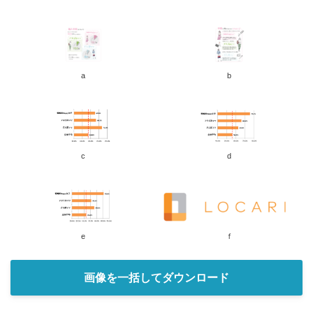
a
b
c
d
e
ｆ
画像を一括してダウンロード