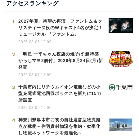
アクセスランキング
1
2027年夏、待望の再演！ファントム＆ク
リスティーヌ役のWキャスト4名が決定！
ミュージカル 『ファントム』
2026.08.06 12:00
2
「明星 一平ちゃん夜店の焼そば 超特盛
からしマヨ2個付」2026年8月24日(月)新
発売
2026.08.07 13:00
3
千葉市内にリチウムイオン電池などの小
型充電式電池回収ボックスを新たに15カ
所設置
2026.08.05 16:00
4
神奈川県厚木市に初の自社運営型物流拠
点が稼働～住宅資材物流を集約・効率化
し物流ネットワークを最適化～