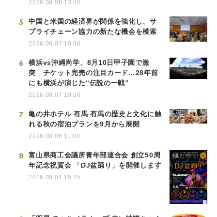
2026.08.06 13:00
5
中国と米国の経済界が関係を強化し、サ
プライチェーン協力の新たな機会を模索
2026.08.07 10:00
6
横浜vs沖縄尚学、8月10日甲子園で激
突 チケット完売の注目カード…28年前
にも横浜が演じた“伝説の一戦”
2026.08.07 19:00
7
亀の井ホテル 有馬 有馬の歴史と文化に触
れる秋の宿泊プランを9月から展開
2026.08.06 11:00
8
富山県商工会議所青年部連合会 創立50周
年記念祝賀会 「DJ盆踊り」を開催します
2026.08.04 15:25