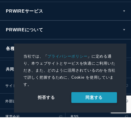
PRWIREサービス
PRWIREについて
各種お問い合わせ
当社では、「
プライバシーポリシー
」に定める通
り、本ウェブサイトとサービスを快適にご利用いた
共同通信社グループ
だき、また、どのように活用されているのかを当社
で詳しく把握するために、Cookie を使用していま
す。
サイトポリシー
プライバシーポリシー
同意する
拒否する
外部送信ポリシー
プレスリリース取扱基準
運営会社
RSS
© 2024 Kyodo News PR Wire