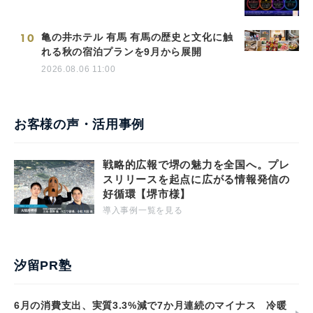
10
亀の井ホテル 有馬 有馬の歴史と文化に触
れる秋の宿泊プランを9月から展開
2026.08.06 11:00
お客様の声・活用事例
戦略的広報で堺の魅力を全国へ。プレ
スリリースを起点に広がる情報発信の
好循環【堺市様】
導入事例一覧を見る
汐留PR塾
6月の消費支出、実質3.3%減で7か月連続のマイナス 冷暖