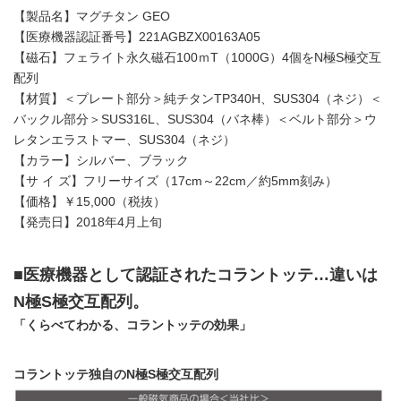
【製品名】マグチタン GEO
【医療機器認証番号】221AGBZX00163A05
【磁石】フェライト永久磁石100ｍT（1000G）4個をN極S極交互
配列
【材質】＜プレート部分＞純チタンTP340H、SUS304（ネジ）＜
バックル部分＞SUS316L、SUS304（バネ棒）＜ベルト部分＞ウ
レタンエラストマー、SUS304（ネジ）
【カラー】シルバー、ブラック
【サ イ ズ】フリーサイズ（17cm～22cm／約5mm刻み）
【価格】￥15,000（税抜）
【発売日】2018年4月上旬
■医療機器として認証されたコラントッテ…違いは
N極S極交互配列。
「くらべてわかる、コラントッテの効果」
コラントッテ独自のN極S極交互配列