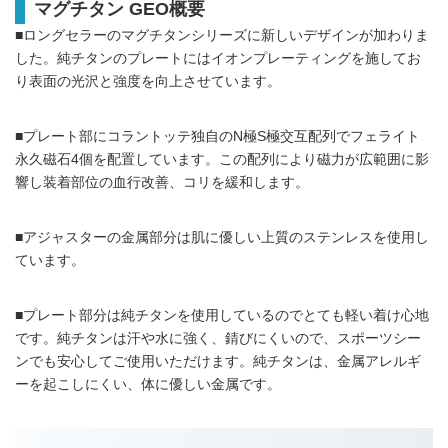
マグチタン GEO概要
■ロングセラーのマグチタンシリーズに新しいデザインが加わりま
した。純チタンのプレートにはイオンプレーティングを施してお
り表面の光沢と強度を向上させています。
■プレート部にコラントッテ独自のN極S極交互配列でフェライト
永久磁石4個を配置しています。この配列により磁力が広範囲に影
響し装着部位の血行改善、コリを緩和します。
■アジャスターの金属部分は肌に優しい上質のステンレスを使用し
ています。
■プレート部分は純チタンを使用しているのでとても軽い着け心地
です。純チタンは汗や水に強く、錆びにくいので、スポーツシー
ンでも安心してご使用いただけます。純チタンは、金属アレルギ
ーを起こしにくい、体に優しい金属です。