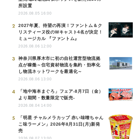
所設置
2026.08.05 16:00
2
2027年夏、待望の再演！ファントム＆ク
リスティーヌ役のWキャスト4名が決定！
ミュージカル 『ファントム』
2026.08.06 12:00
3
神奈川県厚木市に初の自社運営型物流拠
点が稼働～住宅資材物流を集約・効率化
し物流ネットワークを最適化～
2026.08.06 13:00
4
「地中海本まぐろ」フェア-8月7日（金）
より期間・数量限定で販売-
2026.08.04 14:00
5
「明星 チャルメラカップ 赤い味噌ちゃん
こ味ラーメン」2026年8月31日(月)新発
売
2026.08.07 13:00