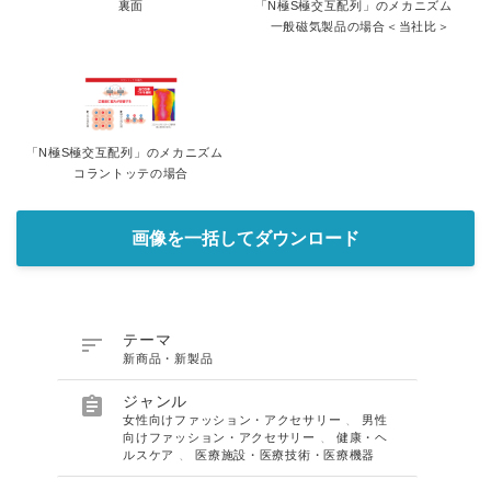
裏面
「N極S極交互配列」のメカニズム
English
一般磁気製品の場合＜当社比＞
「N極S極交互配列」のメカニズム
コラントッテの場合
画像を一括してダウンロード

テーマ
新商品・新製品

ジャンル
女性向けファッション・アクセサリー
、
男性
向けファッション・アクセサリー
、
健康・ヘ
ルスケア
、
医療施設・医療技術・医療機器