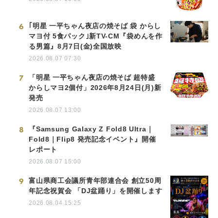
6
｢明星 一平ちゃん夜店の焼そば 袋 からし
マヨ付 5食パック｣新TV-CM『袋めんを作
る男篇』8月7日(金)全国放映
2026.08.07 07:30
7
「明星 一平ちゃん夜店の焼そば 超特盛
からしマヨ2個付」2026年8月24日(月)新
発売
2026.08.07 13:00
8
『Samsung Galaxy Z Fold8 Ultra｜
Fold8｜Flip8 発売記念イベント』開催
レポート
2026.08.07 15:00
9
富山県商工会議所青年部連合会 創立50周
年記念祝賀会 「DJ盆踊り」を開催します
2026.08.04 15:25