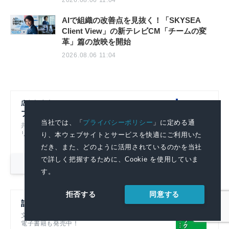
AIで組織の改善点を見抜く！「SKYSEA
Client View」の新テレビCM「チームの変
革」篇の放映を開始
2026.08.06 11:04
広報初心者のための
プレスリリースの書き方
当社では、「
プライバシーポリシー
」に定める通
共同通信社グループのノウハウをもとにプレスリ
リースの基本的なポイントを解説！
り、本ウェブサイトとサービスを快適にご利用いた
だき、また、どのように活用されているのかを当社
で詳しく把握するために、Cookie を使用していま
詳細を見る
す。
同意する
拒否する
記者ハンドブック第14版
文書を書くすべての人におすすめです！
電子書籍も発売中！