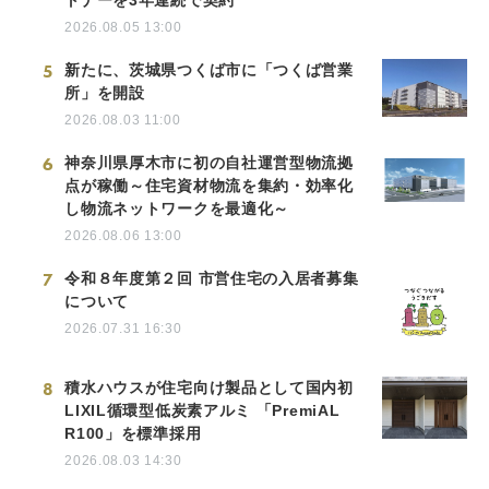
トナーを3年連続で契約
2026.08.05 13:00
5
新たに、茨城県つくば市に「つくば営業
所」を開設
2026.08.03 11:00
6
神奈川県厚木市に初の自社運営型物流拠
点が稼働～住宅資材物流を集約・効率化
し物流ネットワークを最適化～
2026.08.06 13:00
7
令和８年度第２回 市営住宅の入居者募集
について
2026.07.31 16:30
8
積水ハウスが住宅向け製品として国内初
LIXIL循環型低炭素アルミ 「PremiAL
R100」を標準採用
2026.08.03 14:30