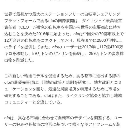
世界で最初かつ最大のステーションフリーの自転車シェアリング
プラットフォームであるofoの国際展開は、ダイ・ウェイ最高経営
責任者（CEO）が黄色の自転車を中国から世界の主要都市に持ち
込むことを決めた2016年に始まった。ofoは中国外の70都市以上で
12万台超の自転車をコネクトしており、現在までに2500万件以上
のライドを提供してきた。ofoのユーザーは2017年に117億4700万
キロを移動し、59万トンのガソリンを節約し、259万トンの炭素排
出物を削減した。
この新しい輸送モデルを促進するため、ある都市に進出する際の
ofoの最優先事項は、現地の政策と規制を研究し、地方政府とコミ
ュニケーションを図り、最適な展開場所を特定するために市場を
研究することである。ofoはまた、サイクリング協会と協力し地域
コミュニティーと交流している。
ofoは、異なる市場に合わせて自転車のデザインを調整する。ユー
ザーの好みや各都市の地形に基づいて様々なギアとフレームが装