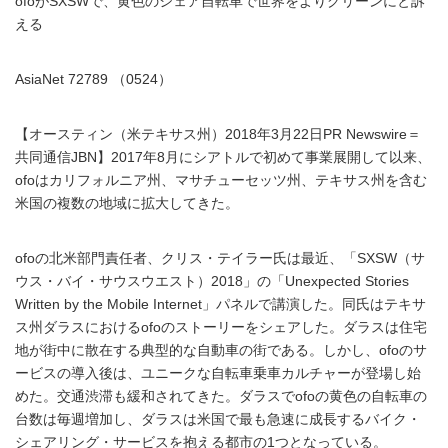
ofoがSXSWで、黄色のシェア自転車で世界をよりグリーンにと訴
える
AsiaNet 72789 （0524）
【オースティン（米テキサス州）2018年3月22日PR Newswire＝
共同通信JBN】2017年8月にシアトルで初めて事業展開して以来、
ofoはカリフォルニア州、マサチューセッツ州、テキサス州を含む
米国の複数の地域に拡大してきた。
ofoの北米部門責任者、クリス・テイラー氏は最近、「SXSW（サ
ウス・バイ・サウスウエスト）2018」の「Unexpected Stories
Written by the Mobile Internet」パネルで講演した。同氏はテキサ
ス州ダラスにおけるofoのストーリーをシェアした。ダラスは住宅
地が街中に散在する典型的な自動車の街である。しかし、ofoのサ
ービスの導入後は、ユニークな自転車乗車カルチャーが登場し始
めた。交通渋滞も緩和されてきた。ダラスでofoの黄色の自転車の
台数は毎週増加し、ダラスは米国で最も急速に成長するバイク・
シェアリング・サービスを抱える都市の1つとなっている。