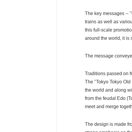
The key messages -- "
trains as well as vari
this full-scale promoti
around the world, it is
The message conveyed
Traditions passed on f
The "Tokyo Tokyo Old m
the world and along wit
from the feudal Edo (T
meet and merge togeth
The design is made from