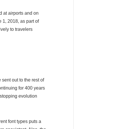
 at airports and on
1, 2018, as part of
vely to travelers
ent out to the rest of
ontinuing for 400 years
-stopping evolution
ent font types puts a