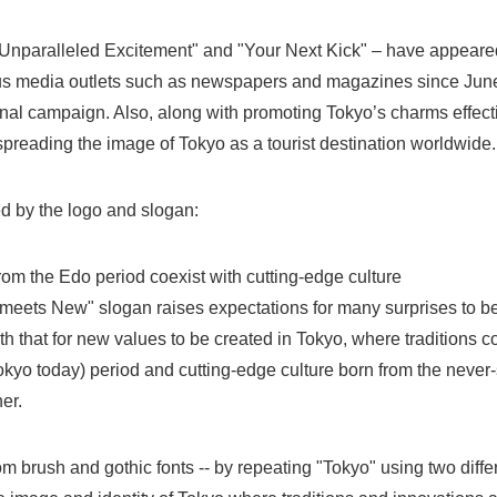
Unparalleled Excitement" and "Your Next Kick" – have appeared
ous media outlets such as newspapers and magazines since June 
onal campaign. Also, along with promoting Tokyo’s charms effecti
 spreading the image of Tokyo as a tourist destination worldwide.
 by the logo and slogan:
rom the Edo period coexist with cutting-edge culture
eets New" slogan raises expectations for many surprises to be s
h that for new values to be created in Tokyo, where traditions c
okyo today) period and cutting-edge culture born from the never
er.
 brush and gothic fonts -- by repeating "Tokyo" using two differ