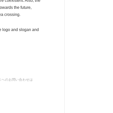
e coexistent. Also, the
towards the future,
ya crossing.
he logo and slogan and
スへのお問い合わせは