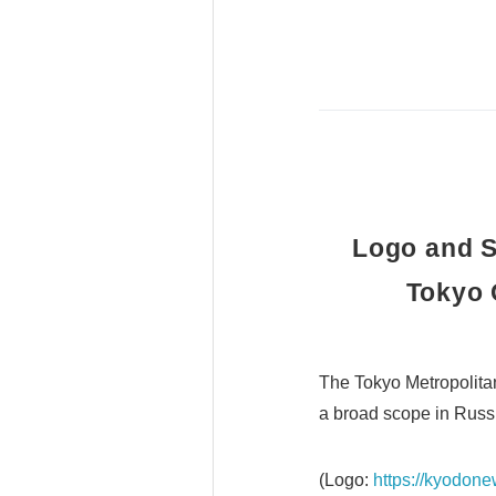
Logo and S
Tokyo 
The Tokyo Metropolita
a broad scope in Russ
(Logo:
https://kyodon