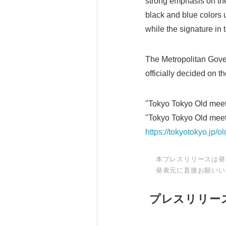
strong emphasis on the
black and blue colors u
while the signature in 
The Metropolitan Gover
officially decided on t
"Tokyo Tokyo Old meet
"Tokyo Tokyo Old meet
https://tokyotokyo.jp/o
本プレスリリースは発
発表元に直接お願いい
プレスリリー