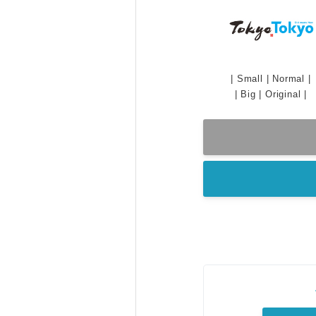
|
Small
|
Normal
|
|
Big
|
Original
|