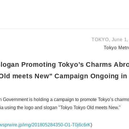
TOKYO, June 1, 
Tokyo Metr
logan Promoting Tokyo’s Charms Abr
Old meets New" Campaign Ongoing in
n Government is holding a campaign to promote Tokyo’s charms
ia using the logo and slogan "Tokyo Tokyo Old meets New."
ewsprwire.jp/img/201805284350-O1-T0j6c6rK
)