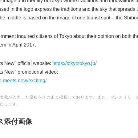
 image and identity of Tokyo where traditions and innovations ar
sed in the logo express the traditions and the sky that spreads 
the middle is based on the image of one tourist spot -- the Shibu
nment inquired citizens of Tokyo about their opinion on both t
hem in April 2017.
s New" official website:
https://tokyotokyo.jp/
s New" promotional video:
ld-meets-new/exciting/
Japanese
表元が入力した原稿をそのまま掲載しております。また、プレスリリー
たします。
ス添付画像