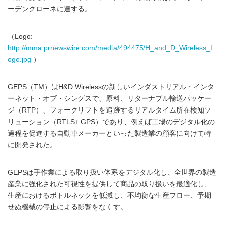
ーデンクローネに達する。
（Logo:
http://mma.prnewswire.com/media/494475/H_and_D_Wireless_L
ogo.jpg
）
GEPS（TM）はH&D Wirelessの新しいインダストリアル・インタ
ーネット・オブ・シングスで、原料、リターナブル輸送パッケー
ジ（RTP）、フォークリフトを追跡するリアルタイム所在検知ソ
リューション（RTLS+ GPS）であり、例えば工場のデジタル化の
過程を促進する自動車メーカーといった製造業の顧客に向けて特
に開発された。
GEPSは手作業による取り扱い体系をデジタル化し、全世界の製造
産業に強化された可視性を提供して商品の取り扱いを最適化し、
生産におけるボトルネックを低減し、不均衡な生産フロー、予期
せぬ機械の停止による影響をなくす。