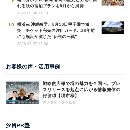
9
れる秋の宿泊プランを9月から展開
2026.08.06 11:00
10
横浜vs沖縄尚学、8月10日甲子園で激
突 チケット完売の注目カード…28年前
にも横浜が演じた“伝説の一戦”
2026.08.07 19:00
お客様の声・活用事例
戦略的広報で堺の魅力を全国へ。プレ
スリリースを起点に広がる情報発信の
好循環【堺市様】
導入事例一覧を見る
汐留PR塾