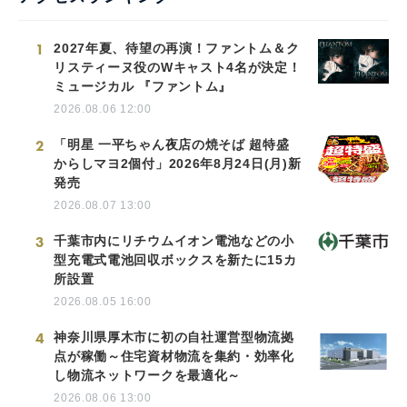
1
2027年夏、待望の再演！ファントム＆ク
リスティーヌ役のWキャスト4名が決定！
ミュージカル 『ファントム』
2026.08.06 12:00
2
「明星 一平ちゃん夜店の焼そば 超特盛
からしマヨ2個付」2026年8月24日(月)新
発売
2026.08.07 13:00
3
千葉市内にリチウムイオン電池などの小
型充電式電池回収ボックスを新たに15カ
所設置
2026.08.05 16:00
4
神奈川県厚木市に初の自社運営型物流拠
点が稼働～住宅資材物流を集約・効率化
し物流ネットワークを最適化～
2026.08.06 13:00