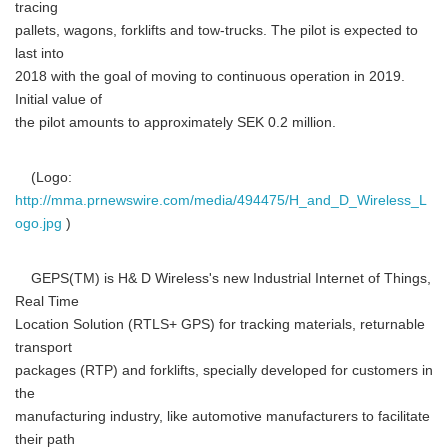
tracing
pallets, wagons, forklifts and tow-trucks. The pilot is expected to
last into
2018 with the goal of moving to continuous operation in 2019.
Initial value of
the pilot amounts to approximately SEK 0.2 million.
(Logo:
http://mma.prnewswire.com/media/494475/H_and_D_Wireless_L
ogo.jpg
)
GEPS(TM) is H& D Wireless's new Industrial Internet of Things,
Real Time
Location Solution (RTLS+ GPS) for tracking materials, returnable
transport
packages (RTP) and forklifts, specially developed for customers in
the
manufacturing industry, like automotive manufacturers to facilitate
their path