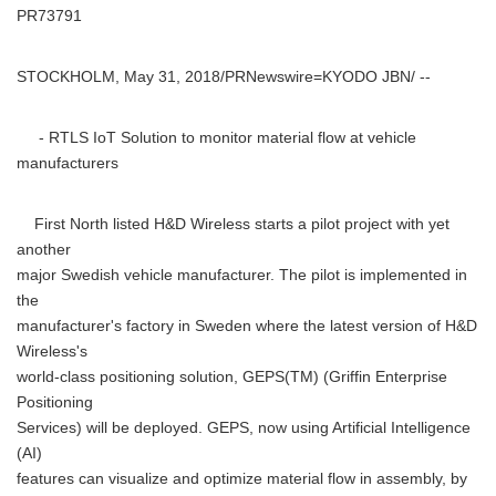
PR73791
STOCKHOLM, May 31, 2018/PRNewswire=KYODO JBN/ --
- RTLS IoT Solution to monitor material flow at vehicle
manufacturers
First North listed H&D Wireless starts a pilot project with yet
another
major Swedish vehicle manufacturer. The pilot is implemented in
the
manufacturer's factory in Sweden where the latest version of H&D
Wireless's
world-class positioning solution, GEPS(TM) (Griffin Enterprise
Positioning
Services) will be deployed. GEPS, now using Artificial Intelligence
(AI)
features can visualize and optimize material flow in assembly, by