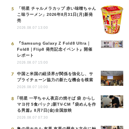
5
「明星 チャルメラカップ 赤い味噌ちゃん
こ味ラーメン」2026年8月31日(月)新発
売
2026.08.07 13:00
6
『Samsung Galaxy Z Fold8 Ultra｜
Fold8｜Flip8 発売記念イベント』開催
レポート
2026.08.07 15:00
7
中国と米国の経済界が関係を強化し、サ
プライチェーン協力の新たな機会を模索
2026.08.07 10:00
8
｢明星 一平ちゃん夜店の焼そば 袋 からし
マヨ付 5食パック｣新TV-CM『袋めんを作
る男篇』8月7日(金)全国放映
2026.08.07 07:30
亀の井ホテル 有馬 有馬の歴史と文化に触