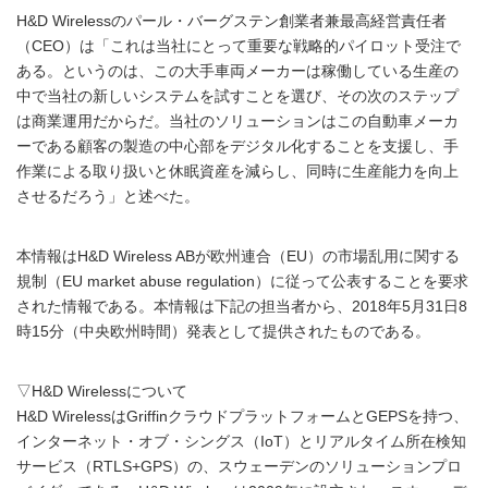
H&D Wirelessのパール・バーグステン創業者兼最高経営責任者
（CEO）は「これは当社にとって重要な戦略的パイロット受注で
ある。というのは、この大手車両メーカーは稼働している生産の
中で当社の新しいシステムを試すことを選び、その次のステップ
は商業運用だからだ。当社のソリューションはこの自動車メーカ
ーである顧客の製造の中心部をデジタル化することを支援し、手
作業による取り扱いと休眠資産を減らし、同時に生産能力を向上
させるだろう」と述べた。
本情報はH&D Wireless ABが欧州連合（EU）の市場乱用に関する
規制（EU market abuse regulation）に従って公表することを要求
された情報である。本情報は下記の担当者から、2018年5月31日8
時15分（中央欧州時間）発表として提供されたものである。
▽H&D Wirelessについて
H&D WirelessはGriffinクラウドプラットフォームとGEPSを持つ、
インターネット・オブ・シングス（IoT）とリアルタイム所在検知
サービス（RTLS+GPS）の、スウェーデンのソリューションプロ