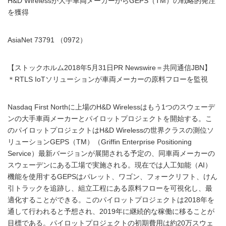
H&D Wirelessが大手車両メーカーからGEPS（TM）の戦略的発注
を獲得
AsiaNet 73791 （0972）
【ストックホルム2018年5月31日PR Newswire＝共同通信JBN】
＊RTLS IoTソリューションが車両メーカーの原料フローを監視
Nasdaq First Northに上場のH&D Wirelessはもう1つのスウェーデ
ンの大手車両メーカーとパイロットプロジェクトを開始する。こ
のパイロットプロジェクトはH&D Wirelessの世界クラスの測位ソ
リューションGEPS（TM）（Griffin Enterprise Positioning
Service）最新バージョンが展開される予定の、同車両メーカーの
スウェーデンにある工場で実施される。現在では人工知能（AI）
機能を使用するGEPSはパレット、ワゴン、フォークリフト、けん
引トラックを追跡し、組立工程にある原料フローを可視化し、最
適化することができる。このパイロットプロジェクトは2018年を
通して行われると予想され、2019年に継続的な稼働に移ることが
目標である。パイロットプロジェクトの初期費用は約20万スウェ