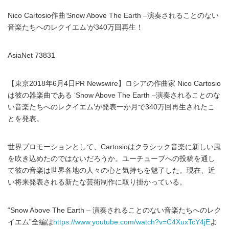
Nico Cartosio作曲‘Snow Above The Earth –演奏されることのない
音楽たちへのレクイエム’が340万回再生！
AsiaNet 73831
【東京2018年6月4日PR Newswire】ロシアの作曲家 Nico Cartosio
は彼の器楽曲である ‘Snow Above The Earth –演奏されることのな
い音楽たちへのレクイエム’が発表一か月で340万回再生されたこ
とを発表。
世界プロモーションとして、Cartosioはクラシック音楽に新しい風
を吹き込めたのではないだろうか。ユーチューブへの投稿を通し
て彼の音楽は世界各地の人々の心と気持ちを魅了した。現在、近
い将来発表される新たな芸術制作に取り掛かっている。
“Snow Above The Earth – 演奏されることのない音楽たちへのレク
イエム”全編は
https://www.youtube.com/watch?v=C4XuxTcY4jE
よ