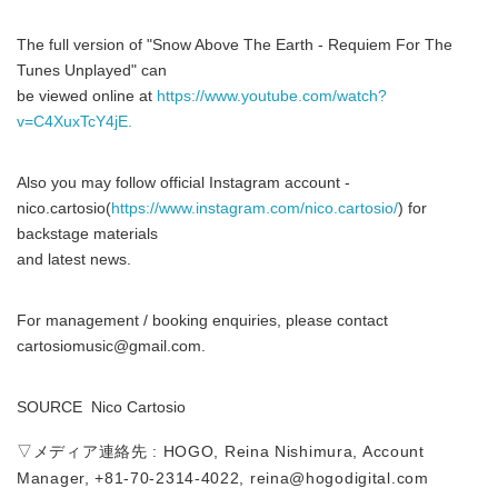
The full version of "Snow Above The Earth - Requiem For The
Tunes Unplayed" can
be viewed online at
https://www.youtube.com/watch?
v=C4XuxTcY4jE.
Also you may follow official Instagram account -
nico.cartosio(
https://www.instagram.com/nico.cartosio/
) for
backstage materials
and latest news.
For management / booking enquiries, please contact
cartosiomusic@gmail.com.
SOURCE Nico Cartosio
▽メディア連絡先 : HOGO, Reina Nishimura, Account
Manager, +81-70-2314-4022, reina@hogodigital.com