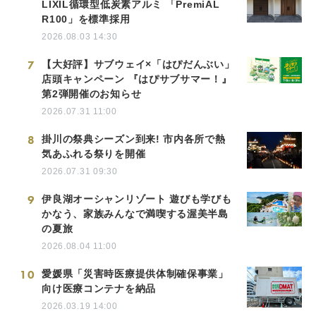
LIXIL循環型低炭素アルミ 「PremiAL
R100」を標準採用
2026.08.03 14:30
7
【大好評】サブウェイ×「はぴだんぶい」
店頭キャンペーン 『はぴサブサマー！』
第2弾開催のお知らせ
2026.07.31 11:00
8
掛川の祭典シーズン到来! 市内各所で熱
気あふれる祭りを開催
2026.07.31 09:30
9
伊良湖オーシャンリゾート 遊びも学びも
かなう、家族みんなで満喫する渥美半島
の夏旅
2026.08.04 11:00
10
愛媛県「災害時医療提供体制確保事業」
向け医療コンテナを納品
2026.03.19 14:00