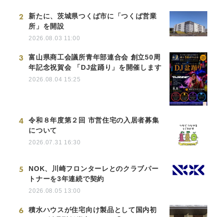
2
新たに、茨城県つくば市に「つくば営業
所」を開設
2026.08.03 11:00
3
富山県商工会議所青年部連合会 創立50周
年記念祝賀会 「DJ盆踊り」を開催します
2026.08.04 15:25
4
令和８年度第２回 市営住宅の入居者募集
について
2026.07.31 16:30
5
NOK、川崎フロンターレとのクラブパー
トナーを3年連続で契約
2026.08.05 13:00
6
積水ハウスが住宅向け製品として国内初