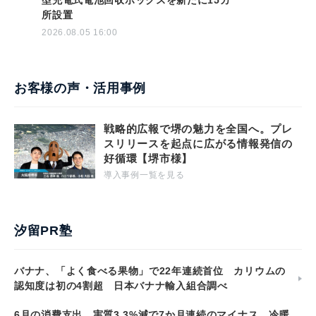
型充電式電池回収ボックスを新たに15カ
所設置
2026.08.05 16:00
お客様の声・活用事例
戦略的広報で堺の魅力を全国へ。プレ
スリリースを起点に広がる情報発信の
好循環【堺市様】
導入事例一覧を見る
汐留PR塾
バナナ、「よく食べる果物」で22年連続首位 カリウムの
認知度は初の4割超 日本バナナ輸入組合調べ
6月の消費支出、実質3.3%減で7か月連続のマイナス 冷暖