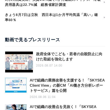
房用器具は22.7%減 総務省家計調査
きょう8月7日は立秋 西日本は1か月平均気温「高い」確
率60％
動画で見るプレスリリース
政府全体でこども・若者の自殺防止に向
けた取組を強化します
2026.08.07 14:00
AIで組織の業務改善を支援する！ 「SKYSEA
Client View」の新CM「AI働き方分析レポー
トサービス」篇を公開
2026.08.06 11:04
AIで組織の改善点を見抜く！「SKYSEA