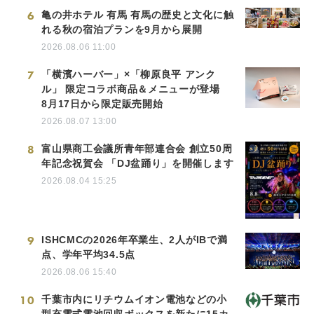
6
亀の井ホテル 有馬 有馬の歴史と文化に触
れる秋の宿泊プランを9月から展開
2026.08.06 11:00
7
「横濱ハーバー」×「柳原良平 アンク
ル」 限定コラボ商品＆メニューが登場
8月17日から限定販売開始
2026.08.07 13:00
8
富山県商工会議所青年部連合会 創立50周
年記念祝賀会 「DJ盆踊り」を開催します
2026.08.04 15:25
9
ISHCMCの2026年卒業生、2人がIBで満
点、学年平均34.5点
2026.08.06 15:40
10
千葉市内にリチウムイオン電池などの小