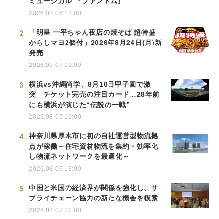
ミュージカル 『ファントム』
2026.08.06 12:00
2
「明星 一平ちゃん夜店の焼そば 超特盛
からしマヨ2個付」2026年8月24日(月)新
発売
2026.08.07 13:00
3
横浜vs沖縄尚学、8月10日甲子園で激
突 チケット完売の注目カード…28年前
にも横浜が演じた“伝説の一戦”
2026.08.07 19:00
4
神奈川県厚木市に初の自社運営型物流拠
点が稼働～住宅資材物流を集約・効率化
し物流ネットワークを最適化～
2026.08.06 13:00
5
中国と米国の経済界が関係を強化し、サ
プライチェーン協力の新たな機会を模索
2026.08.07 10:00