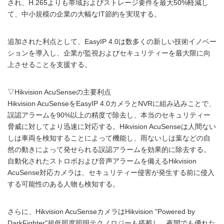
され、H.265よりも帯域およびストレージ要件を最大50%軽減し
て、中小規模の企業の大幅なIT節約を実現する。
追加された利点として、EasyIP 4.0は数多くの新しい技術イノベー
ションを導入し、企業が監視およびセキュリティーを最大限に向
上させることを支援する。
▽Hikvision AcuSenseの主要利点
Hikvision AcuSenseをEasyIP 4.0カメラとNVRに組み込みことで、
誤認アラームを90%以上の精度で除去し、本当のセキュリティー
脅威に対してより迅速に対応する。Hikvision AcuSenseは人間ない
しは車両を検知することによって機能し、雨ないしは葉などの自
然の動きによって発せられる誤認アラームを効果的に除去する。
自動化されたストロボおよび音声アラームを備えるHikvision
AcuSense対応カメラは、セキュリティー侵害が発生する前に侵入
する可能性のある人物も検知する。
さらに、Hikvision AcuSenseカメラはHikvision "Powered by
DarkFighter"超低照度照明テクノロジーも搭載し、夜間でも優れた