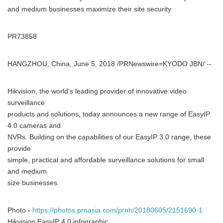
and medium businesses maximize their site security
PR73858
HANGZHOU, China, June 5, 2018 /PRNewswire=KYODO JBN/ --
Hikvision, the world's leading provider of innovative video
surveillance
products and solutions, today announces a new range of EasyIP
4.0 cameras and
NVRs. Building on the capabilities of our EasyIP 3.0 range, these
provide
simple, practical and affordable surveillance solutions for small
and medium
size businesses.
Photo -
https://photos.prnasia.com/prnh/20180605/2151690-1
Hikvision EasyIP 4.0 infographic