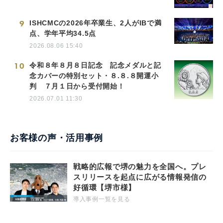
9
ISHCMCの2026年卒業生、2人がIBで満
点、学年平均34.5点
2026.08.06 15:40
10
令和８年８月８日記念 記念メダルと記
念カバーの特別セット・８.８.８開運小
判 ７月１日から受付開始！
2026.07.01 11:30
お客様の声・活用事例
戦略的広報で堺の魅力を全国へ。プレ
スリリースを起点に広がる情報発信の
好循環【堺市様】
導入事例一覧を見る