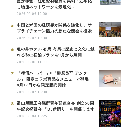
点が稼働～住宅資材物流を集約・効率化
し物流ネットワークを最適化～
2026.08.06 13:00
5
中国と米国の経済界が関係を強化し、サ
プライチェーン協力の新たな機会を模索
2026.08.07 10:00
6
亀の井ホテル 有馬 有馬の歴史と文化に触
れる秋の宿泊プランを9月から展開
2026.08.06 11:00
7
「横濱ハーバー」×「柳原良平 アンク
ル」 限定コラボ商品＆メニューが登場
8月17日から限定販売開始
2026.08.07 13:00
8
富山県商工会議所青年部連合会 創立50周
年記念祝賀会 「DJ盆踊り」を開催します
2026.08.04 15:25