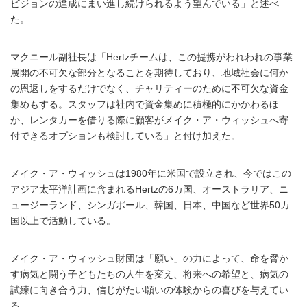
ビジョンの達成にまい進し続けられるよう望んでいる」と述べ
た。
マクニール副社長は「Hertzチームは、この提携がわれわれの事業
展開の不可欠な部分となることを期待しており、地域社会に何か
の恩返しをするだけでなく、チャリティーのために不可欠な資金
集めもする。スタッフは社内で資金集めに積極的にかかわるほ
か、レンタカーを借りる際に顧客がメイク・ア・ウィッシュへ寄
付できるオプションも検討している」と付け加えた。
メイク・ア・ウィッシュは1980年に米国で設立され、今ではこの
アジア太平洋計画に含まれるHertzの6カ国、オーストラリア、ニ
ュージーランド、シンガポール、韓国、日本、中国など世界50カ
国以上で活動している。
メイク・ア・ウィッシュ財団は「願い」の力によって、命を脅か
す病気と闘う子どもたちの人生を変え、将来への希望と、病気の
試練に向き合う力、信じがたい願いの体験からの喜びを与えてい
る。