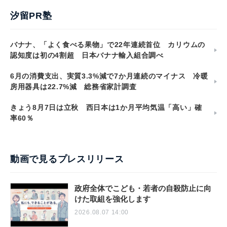
汐留PR塾
バナナ、「よく食べる果物」で22年連続首位 カリウムの
認知度は初の4割超 日本バナナ輸入組合調べ
6月の消費支出、実質3.3%減で7か月連続のマイナス 冷暖
房用器具は22.7%減 総務省家計調査
きょう8月7日は立秋 西日本は1か月平均気温「高い」確
率60％
動画で見るプレスリリース
政府全体でこども・若者の自殺防止に向
けた取組を強化します
2026.08.07 14:00