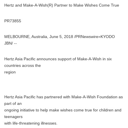
Hertz and Make-A-Wish(R) Partner to Make Wishes Come True
PR73855
MELBOURNE, Australia, June 5, 2018 /PRNewswire=KYODO
JBN/ --
Hertz Asia Pacific announces support of Make-A-Wish in six
countries across the
region
Hertz Asia Pacific has partnered with Make-A-Wish Foundation as
part of an
ongoing initiative to help make wishes come true for children and
teenagers
with life-threatening illnesses.