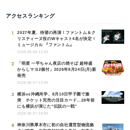
アクセスランキング
1
2027年夏、待望の再演！ファントム＆ク
リスティーヌ役のWキャスト4名が決定！
ミュージカル 『ファントム』
2026.08.06 12:00
2
「明星 一平ちゃん夜店の焼そば 超特盛
からしマヨ2個付」2026年8月24日(月)新
発売
2026.08.07 13:00
3
横浜vs沖縄尚学、8月10日甲子園で激
突 チケット完売の注目カード…28年前
にも横浜が演じた“伝説の一戦”
2026.08.07 19:00
4
神奈川県厚木市に初の自社運営型物流拠