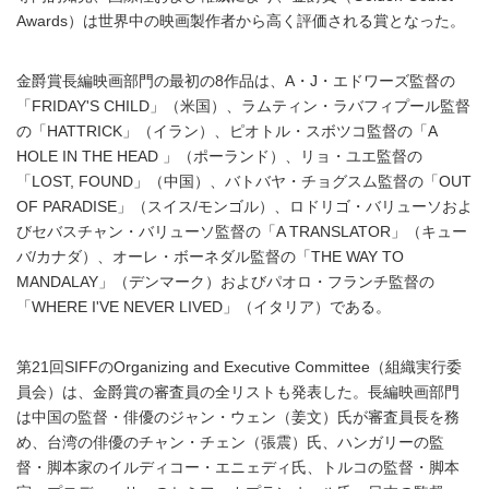
Awards）は世界中の映画製作者から高く評価される賞となった。
金爵賞長編映画部門の最初の8作品は、A・J・エドワーズ監督の
「FRIDAY'S CHILD」（米国）、ラムティン・ラバフィプール監督
の「HATTRICK」（イラン）、ピオトル・スボツコ監督の「A
HOLE IN THE HEAD 」（ポーランド）、リョ・ユエ監督の
「LOST, FOUND」（中国）、バトバヤ・チョグスム監督の「OUT
OF PARADISE」（スイス/モンゴル）、ロドリゴ・バリューソおよ
びセバスチャン・バリューソ監督の「A TRANSLATOR」（キュー
バ/カナダ）、オーレ・ボーネダル監督の「THE WAY TO
MANDALAY」（デンマーク）およびパオロ・フランチ監督の
「WHERE I'VE NEVER LIVED」（イタリア）である。
第21回SIFFのOrganizing and Executive Committee（組織実行委
員会）は、金爵賞の審査員の全リストも発表した。長編映画部門
は中国の監督・俳優のジャン・ウェン（姜文）氏が審査員長を務
め、台湾の俳優のチャン・チェン（張震）氏、ハンガリーの監
督・脚本家のイルディコー・エニェディ氏、トルコの監督・脚本