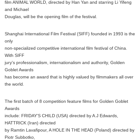
film ANIMAL WORLD, directed by Han Yan and starring Li Yifeng
and Michael
Douglas, will be the opening film of the festival.
Shanghai International Film Festival (SIFF) founded in 1993 is the
only
non-specialized competitive international film festival of China.
With SIFF
jury's professionalism, internationalism and authority, Golden
Goblet Awards
has become an award that is highly valued by filmmakers all over
the world.
The first batch of 8 competition feature films for Golden Goblet
Awards
include: FRIDAY'S CHILD (USA) directed by A.J Edwards,
HATTRICK (Iran) directed
by Ramtin Lavafipour, A HOLE IN THE HEAD (Poland) directed by
Piotr Subbotko,