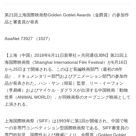
第21回上海国際映画祭Golden Goblet Awards（金爵賞）の参加作
品と審査員が発表
AsiaNet 73927 （1027）
【上海（中国）2018年6月11日新華社＝共同通信JBN】第21回上
海国際映画祭（Shanghai International Film Festival）が6月16日
から25日まで開催される。このほど長編映画部門（最初の8作
品）、ドキュメンタリー部門およびアニメーション部門の参加作
品が発表された。ハン・ヤン（韓延）監督、リー・イーフォン
（李易峰）およびマイケル・ダグラスが出演する中国映画「動物
世界（ANIMAL WORLD）」が同映画祭のオープニング映画として
上演される。
上海国際映画祭（SIFF）は1993年に第1回が開催され、中国で唯
一の非専門コンペティション型国際映画祭である。SIFF審査員の
専門的知見、国際性および権威により、金爵賞（Golden Goblet