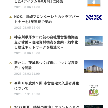
した4アイテムを8月6日に発売
2026.08.06 14:00
4
NOK、川崎フロンターレとのクラブパー
トナーを3年連続で契約
2026.08.05 13:00
5
神奈川県厚木市に初の自社運営型物流拠
点が稼働～住宅資材物流を集約・効率化
し物流ネットワークを最適化～
2026.08.06 13:00
6
新たに、茨城県つくば市に「つくば営業
所」を開設
2026.08.03 11:00
7
令和８年度第２回 市営住宅の入居者募集
について
2026.07.31 16:30
8
2027年夏、待望の再演！ファントム＆ク