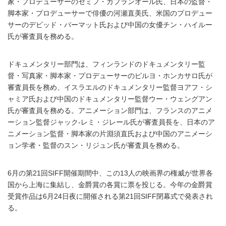
家・プロデューサーのセミフ・カプランオール氏、日本の監督・
脚本家・プロデューサーで俳優の河瀬直美氏、米国のプロデュー
サーのデビッド・パーマット氏および中国の女優チン・ハイルー
氏が審査員を務める。
ドキュメンタリー部門は、フィンランドのドキュメンタリー監
督・写真家・脚本家・プロデューサーのピルヨ・ホンカサロ氏が
審査員長を務め、イスラエルのドキュメンタリー監督ヨアフ・シ
ャミア氏および中国のドキュメンタリー監督ウー・ウェングアン
氏が審査員を務める。アニメーション部門は、フランスのアニメ
ーション監督ジャック-レミ・ジレール氏が審査員長を、日本のア
ニメーション監督・脚本家の片淵須直氏および中国のアニメーシ
ョン学者・監督のスン・リジュン氏が審査員を務める。
6月の第21回SIFF開催期間中、この13人の映画界の権威が世界各
国から上海に集結し、金爵賞の各賞に票を投じる。今年の金爵賞
受賞作品は6月24日夜に開催される第21回SIFF閉幕式で発表され
る。