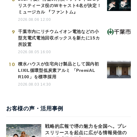
リスティーヌ役のWキャスト4名が決定！
ミュージカル 『ファントム』
2026.08.06 12:00
9
千葉市内にリチウムイオン電池などの小
型充電式電池回収ボックスを新たに15カ
所設置
2026.08.05 16:00
10
積水ハウスが住宅向け製品として国内初
LIXIL循環型低炭素アルミ 「PremiAL
R100」を標準採用
2026.08.03 14:30
お客様の声・活用事例
戦略的広報で堺の魅力を全国へ。プレ
スリリースを起点に広がる情報発信の