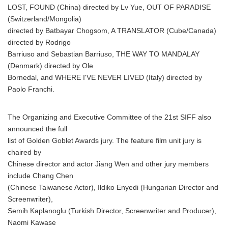
LOST, FOUND (China) directed by Lv Yue, OUT OF PARADISE
(Switzerland/Mongolia)
directed by Batbayar Chogsom, A TRANSLATOR (Cube/Canada)
directed by Rodrigo
Barriuso and Sebastian Barriuso, THE WAY TO MANDALAY
(Denmark) directed by Ole
Bornedal, and WHERE I'VE NEVER LIVED (Italy) directed by
Paolo Franchi.
The Organizing and Executive Committee of the 21st SIFF also
announced the full
list of Golden Goblet Awards jury. The feature film unit jury is
chaired by
Chinese director and actor Jiang Wen and other jury members
include Chang Chen
(Chinese Taiwanese Actor), Ildiko Enyedi (Hungarian Director and
Screenwriter),
Semih Kaplanoglu (Turkish Director, Screenwriter and Producer),
Naomi Kawase