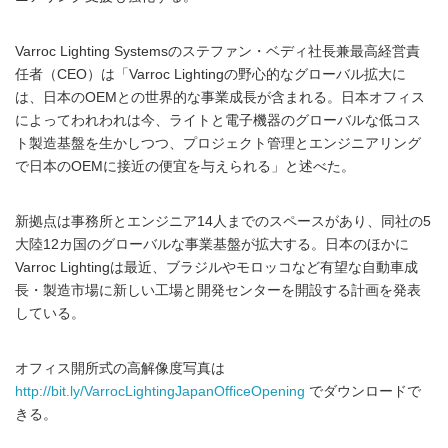
Varroc Lighting Systemsのステファン・ベディ社長兼最高経営責
任者（CEO）は「Varroc Lightingの野心的なグローバル拡大に
は、日本のOEMとの世界的な事業成長が含まれる。日本オフィス
によってわれわれは今、ライトと電子機器のグローバルな低コス
ト製造基盤を生かしつつ、プロジェクト管理とエンジニアリング
で日本のOEMに接近の便宜を与えられる」と述べた。
新拠点は事務所とエンジニア14人までのスペースがあり、同社の5
大陸12カ国のグローバルな事業基盤が拡大する。日本のほかに
Varroc Lightingは最近、ブラジルやモロッコなど有望な自動車成
長・製造市場に新しい工場と開発センターを開設する計画を発表
している。
オフィス開所式の高解像度写真は
http://bit.ly/VarrocLightingJapanOfficeOpening
でダウンロードで
きる。