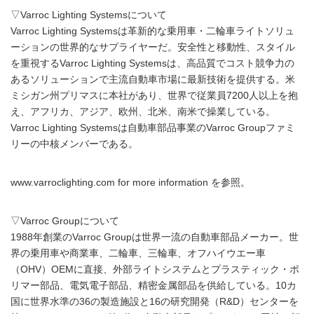
▽Varroc Lighting Systemsについて
Varroc Lighting Systemsは革新的な乗用車・二輪車ライトソリュ
ーションの世界的なサプライヤーだ。安全性と移動性、スタイル
を重視するVarroc Lighting Systemsは、高品質でコスト競争力の
あるソリューションで主流自動車市場に最新技術を提供する。米
ミシガン州プリマスに本社があり、世界で従業員7200人以上を抱
え、アフリカ、アジア、欧州、北米、南米で操業している。
Varroc Lighting Systemsは自動車部品事業のVarroc Groupファミ
リーの中核メンバーである。
www.varroclighting.com for more information を参照。
▽Varroc Groupについて
1988年創業のVarroc Groupは世界一流の自動車部品メーカー。世
界の乗用車や商業車、二輪車、三輪車、オフハイウエー車
（OHV）OEMに直接、外部ライトシステムとプラスティック・ポ
リマー部品、電気電子部品、精密金属部品を供給している。10カ
国に世界水準の36の製造施設と16の研究開発（R&D）センターを