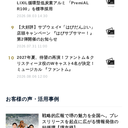
LIXIL循環型低炭素アルミ 「PremiAL
R100」を標準採用
2026.08.03 14:30
9
【大好評】サブウェイ×「はぴだんぶい」
店頭キャンペーン 『はぴサブサマー！』
第2弾開催のお知らせ
2026.07.31 11:00
10
2027年夏、待望の再演！ファントム＆ク
リスティーヌ役のWキャスト4名が決定！
ミュージカル 『ファントム』
2026.08.06 12:00
お客様の声・活用事例
戦略的広報で堺の魅力を全国へ。プレ
スリリースを起点に広がる情報発信の
好循環【堺市様】