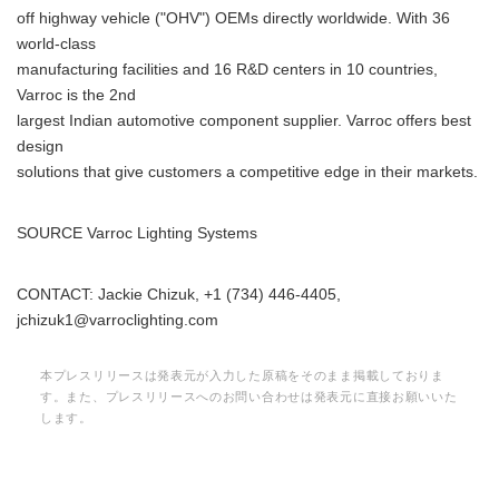
off highway vehicle ("OHV") OEMs directly worldwide. With 36
world-class
manufacturing facilities and 16 R&D centers in 10 countries,
Varroc is the 2nd
largest Indian automotive component supplier. Varroc offers best
design
solutions that give customers a competitive edge in their markets.
SOURCE Varroc Lighting Systems
CONTACT: Jackie Chizuk, +1 (734) 446-4405,
jchizuk1@varroclighting.com
本プレスリリースは発表元が入力した原稿をそのまま掲載しておりま
す。また、プレスリリースへのお問い合わせは発表元に直接お願いいた
します。