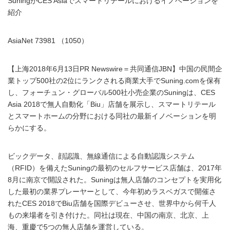
SuningがCES Asiaでスマートリテールにおけるイノベーションを
紹介
AsiaNet 73981 （1050）
【上海2018年6月13日PR Newswire＝共同通信JBN】中国の民間企
業トップ500社の2位にランクされる商業大手でSuning.comを保有
し、フォーチュン・グローバル500社小売企業のSuningは、CES
Asia 2018で無人自動化「Biu」店舗を展示し、スマートリテール
とスマートホームの分野における同社の最新イノベーションを明
らかにする。
ビックデータ、顔認識、無線通信による自動認識システム
（RFID）を備えたSuningの最初のセルフサービス店舗は、2017年
8月に南京で開設された。Suningは無人店舗のコンセプトを実用化
した最初の業界プレーヤーとして、今年初めラスベガスで開催さ
れたCES 2018でBiu店舗を国際デビューさせ、世界中から何千人
もの来場者を引き付けた。同社は現在、中国の南京、北京、上
海、重慶で5つの無人店舗を運営している。