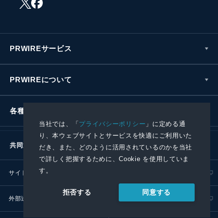
PRWIREサービス
PRWIREについて
各種お問い合わせ
当社では、「
プライバシーポリシー
」に定める通
り、本ウェブサイトとサービスを快適にご利用いた
共同通信社グループ
だき、また、どのように活用されているのかを当社
で詳しく把握するために、Cookie を使用していま
す。
サイトポリシー
プライバシーポリシー
同意する
拒否する
外部送信ポリシー
プレスリリース取扱基準