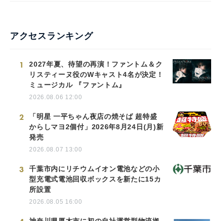
アクセスランキング
1
2027年夏、待望の再演！ファントム＆ク
リスティーヌ役のWキャスト4名が決定！
ミュージカル 『ファントム』
2026.08.06 12:00
2
「明星 一平ちゃん夜店の焼そば 超特盛
からしマヨ2個付」2026年8月24日(月)新
発売
2026.08.07 13:00
3
千葉市内にリチウムイオン電池などの小
型充電式電池回収ボックスを新たに15カ
所設置
2026.08.05 16:00
神奈川県厚木市に初の自社運営型物流拠