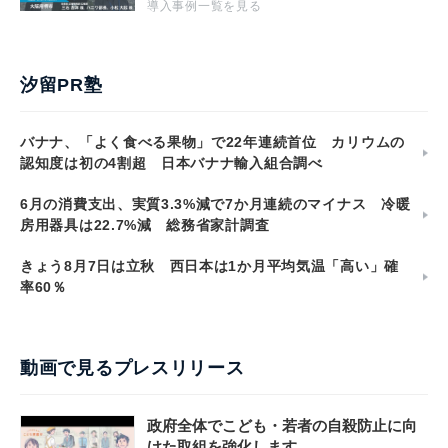
導入事例一覧を見る
汐留PR塾
バナナ、「よく食べる果物」で22年連続首位 カリウムの
認知度は初の4割超 日本バナナ輸入組合調べ
6月の消費支出、実質3.3%減で7か月連続のマイナス 冷暖
房用器具は22.7%減 総務省家計調査
きょう8月7日は立秋 西日本は1か月平均気温「高い」確
率60％
動画で見るプレスリリース
政府全体でこども・若者の自殺防止に向
けた取組を強化します