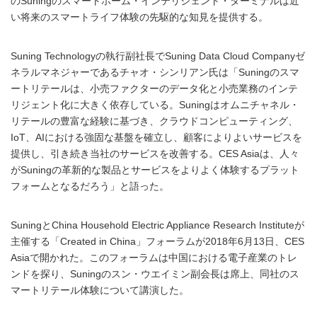
のSuningのスマートホーム・インテリジェント・ターミナルは近
い将来のスマートライフ体験の先駆的な知見を提供する。
Suning Technologyの執行副社長でSuning Data Cloud Companyゼ
ネラルマネジャーであるチャオ・シンリアン氏は「Suningのスマ
ートリテールは、小売ファクターのデータ化と小売業務のインテ
リジェント化に大きく依存している。Suningはオムニチャネル・
リテールの豊富な経験に基づき、クラウドコンピューティング、
IoT、AIにおける強固な基盤を確立し、顧客によりよいサービスを
提供し、引き続き当社のサービスを改善する。CES Asiaは、人々
がSuningの革新的な製品とサービスをよりよく体験するプラット
フォームとなるだろう」と語った。
SuningとChina Household Electric Appliance Research Instituteが
主催する「Created in China」フォーラムが2018年6月13日、CES
Asiaで開かれた。このフォーラムは中国における電子産業のトレ
ンドを探り、Suningのスン・ウエイミン副会長は席上、同社のス
マートリテール体験について講演した。