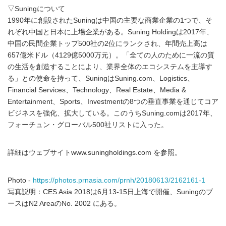
▽Suningについて
1990年に創設されたSuningは中国の主要な商業企業の1つで、そ
れぞれ中国と日本に上場企業がある。Suning Holdingは2017年、
中国の民間企業トップ500社の2位にランクされ、年間売上高は
657億米ドル（4129億5000万元）。「全ての人のために一流の質
の生活を創造することにより、業界全体のエコシステムを主導す
る」との使命を持って、SuningはSuning.com、Logistics、
Financial Services、Technology、Real Estate、Media &
Entertainment、Sports、Investmentの8つの垂直事業を通じてコア
ビジネスを強化、拡大している。このうちSuning.comは2017年、
フォーチュン・グローバル500社リストに入った。
詳細はウェブサイトwww.suningholdings.com を参照。
Photo -
https://photos.prnasia.com/prnh/20180613/2162161-1
写真説明：CES Asia 2018は6月13-15日上海で開催、Suningのブ
ースはN2 AreaのNo. 2002 にある。