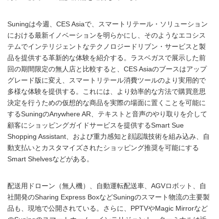
Suningは今週、CES Asiaで、スマートリテール・ソリューション
における最新イノベーションを明らかにし、そのようなエコシス
テムでインテリジェントなテクノロジードリブン・サービスと製
品を提供する革新的な体験を紹介する。ラスベガスで展示した前
回の期間限定の無人店と比較すると、CES Asiaのブースはアップ
グレード版に変え、スマートリテール消費ツールのより実用的で
多様な体験を提供する。これには、より効率的な方法で購買意思
決定を行うための仮想的な商品を実際の場面に置くことを可能に
するSuningのAnywhere AR、テキストと音声のやり取りを介して
顧客にショッピングガイドサービスを提供するSmart Sue
Shopping Assistant、および重力感知と顔認識技術を組み込み、自
動支払いとカスタマイズされたショッピング推奨を可能にする
Smart Shelvesなどがある。
配送用ドローン（無人機）、自動運転配送車、AGVロボット、自
社開発のSharing Express BoxなどSuningのスマート物流の主要製
品も、現地で公開されている。さらに、PPTVやMagic Mirrorなど