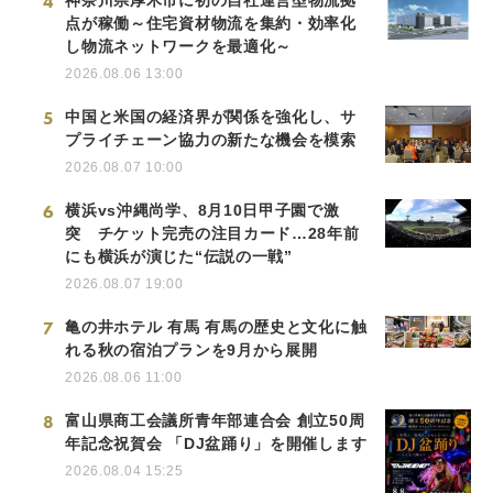
4
点が稼働～住宅資材物流を集約・効率化
し物流ネットワークを最適化～
2026.08.06 13:00
5
中国と米国の経済界が関係を強化し、サ
プライチェーン協力の新たな機会を模索
2026.08.07 10:00
6
横浜vs沖縄尚学、8月10日甲子園で激
突 チケット完売の注目カード…28年前
にも横浜が演じた“伝説の一戦”
2026.08.07 19:00
7
亀の井ホテル 有馬 有馬の歴史と文化に触
れる秋の宿泊プランを9月から展開
2026.08.06 11:00
8
富山県商工会議所青年部連合会 創立50周
年記念祝賀会 「DJ盆踊り」を開催します
2026.08.04 15:25