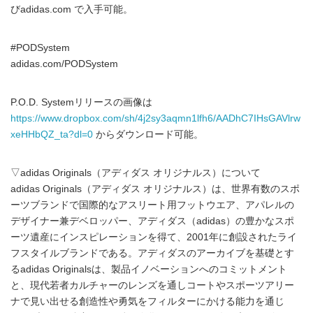
びadidas.com で入手可能。
#PODSystem
adidas.com/PODSystem
P.O.D. Systemリリースの画像は
https://www.dropbox.com/sh/4j2sy3aqmn1lfh6/AADhC7IHsGAVlrw
xeHHbQZ_ta?dl=0
からダウンロード可能。
▽adidas Originals（アディダス オリジナルス）について
adidas Originals（アディダス オリジナルス）は、世界有数のスポ
ーツブランドで国際的なアスリート用フットウエア、アパレルの
デザイナー兼デベロッパー、アディダス（adidas）の豊かなスポ
ーツ遺産にインスピレーションを得て、2001年に創設されたライ
フスタイルブランドである。アディダスのアーカイブを基礎とす
るadidas Originalsは、製品イノベーションへのコミットメント
と、現代若者カルチャーのレンズを通しコートやスポーツアリー
ナで見い出せる創造性や勇気をフィルターにかける能力を通じ