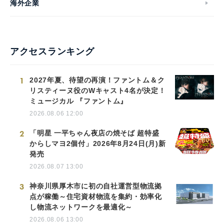
海外企業
アクセスランキング
1
2027年夏、待望の再演！ファントム＆ク
リスティーヌ役のWキャスト4名が決定！
ミュージカル 『ファントム』
2026.08.06 12:00
2
「明星 一平ちゃん夜店の焼そば 超特盛
からしマヨ2個付」2026年8月24日(月)新
発売
2026.08.07 13:00
3
神奈川県厚木市に初の自社運営型物流拠
点が稼働～住宅資材物流を集約・効率化
し物流ネットワークを最適化～
2026.08.06 13:00