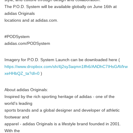
The P.O.D. System will be available globally on June 16th at
adidas Originals
locations and at adidas.com.
#PODSystem
adidas.com/PODSystem
Imagery for P.O.D. System Launch can be downloaded here (
https://www.dropbox.com/sh/4j2sy3aqmn1lfh6/AADhC7IHsGAVlrw
xeHHbQZ_ta?dl=0
)
About adidas Originals:
Inspired by the rich sporting heritage of adidas - one of the
world's leading
sports brands and a global designer and developer of athletic
footwear and
apparel - adidas Originals is a lifestyle brand founded in 2001.
With the