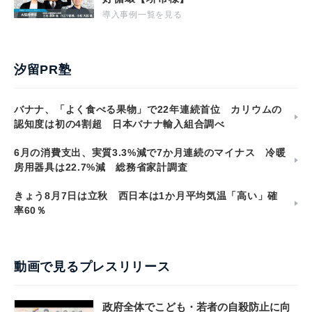
導入事例一覧を見る
汐留PR塾
バナナ、「よく食べる果物」で22年連続首位 カリウムの
認知度は初の4割超 日本バナナ輸入組合調べ
6月の消費支出、実質3.3%減で7か月連続のマイナス 冷暖
房用器具は22.7%減 総務省家計調査
きょう8月7日は立秋 西日本は1か月平均気温「高い」確
率60％
動画で見るプレスリリース
政府全体でこども・若者の自殺防止に向