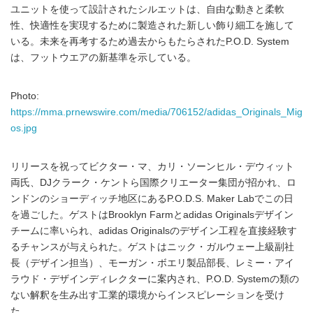
ユニットを使って設計されたシルエットは、自由な動きと柔軟
性、快適性を実現するために製造された新しい飾り細工を施して
いる。未来を再考するため過去からもたらされたP.O.D. System
は、フットウエアの新基準を示している。
Photo:
https://mma.prnewswire.com/media/706152/adidas_Originals_Mig
os.jpg
リリースを祝ってビクター・マ、カリ・ソーンヒル・デウィット
両氏、DJクラーク・ケントら国際クリエーター集団が招かれ、ロ
ンドンのショーディッチ地区にあるP.O.D.S. Maker Labでこの日
を過ごした。ゲストはBrooklyn Farmとadidas Originalsデザイン
チームに率いられ、adidas Originalsのデザイン工程を直接経験す
るチャンスが与えられた。ゲストはニック・ガルウェー上級副社
長（デザイン担当）、モーガン・ボエリ製品部長、レミー・アイ
ラウド・デザインディレクターに案内され、P.O.D. Systemの類の
ない解釈を生み出す工業的環境からインスピレーションを受け
た。