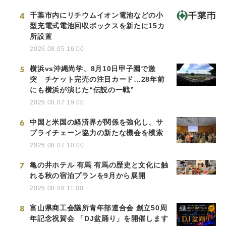
4
千葉市内にリチウムイオン電池などの小
型充電式電池回収ボックスを新たに15カ
所設置
2026.08.05 16:00
5
横浜vs沖縄尚学、8月10日甲子園で激
突 チケット完売の注目カード…28年前
にも横浜が演じた“伝説の一戦”
2026.08.07 19:00
6
中国と米国の経済界が関係を強化し、サ
プライチェーン協力の新たな機会を模索
2026.08.07 10:00
7
亀の井ホテル 有馬 有馬の歴史と文化に触
れる秋の宿泊プランを9月から展開
2026.08.06 11:00
8
富山県商工会議所青年部連合会 創立50周
年記念祝賀会 「DJ盆踊り」を開催します