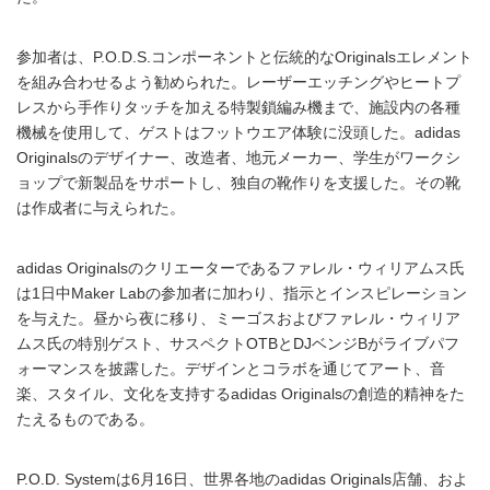
参加者は、P.O.D.S.コンポーネントと伝統的なOriginalsエレメント
を組み合わせるよう勧められた。レーザーエッチングやヒートプ
レスから手作りタッチを加える特製鎖編み機まで、施設内の各種
機械を使用して、ゲストはフットウエア体験に没頭した。adidas
Originalsのデザイナー、改造者、地元メーカー、学生がワークシ
ョップで新製品をサポートし、独自の靴作りを支援した。その靴
は作成者に与えられた。
adidas Originalsのクリエーターであるファレル・ウィリアムス氏
は1日中Maker Labの参加者に加わり、指示とインスピレーション
を与えた。昼から夜に移り、ミーゴスおよびファレル・ウィリア
ムス氏の特別ゲスト、サスペクトOTBとDJベンジBがライブパフ
ォーマンスを披露した。デザインとコラボを通じてアート、音
楽、スタイル、文化を支持するadidas Originalsの創造的精神をた
たえるものである。
P.O.D. Systemは6月16日、世界各地のadidas Originals店舗、およ