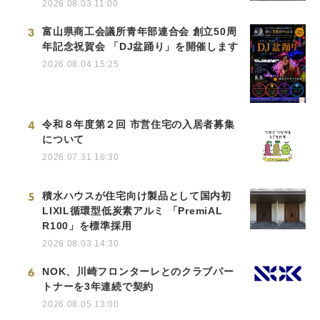
2026.08.03 11:00
3
富山県商工会議所青年部連合会 創立50周
年記念祝賀会 「DJ盆踊り」を開催します
2026.08.04 15:25
4
令和８年度第２回 市営住宅の入居者募集
について
2026.07.31 16:30
5
積水ハウスが住宅向け製品として国内初
LIXIL循環型低炭素アルミ 「PremiAL
R100」を標準採用
2026.08.03 14:30
6
NOK、川崎フロンターレとのクラブパー
トナーを3年連続で契約
2026.08.05 13:00