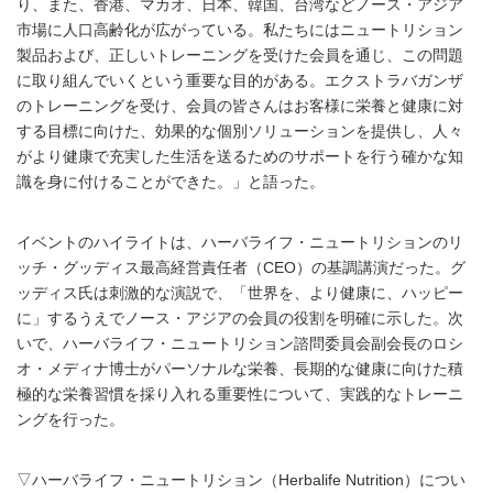
り、また、香港、マカオ、日本、韓国、台湾などノース・アジア
市場に人口高齢化が広がっている。私たちにはニュートリション
製品および、正しいトレーニングを受けた会員を通じ、この問題
に取り組んでいくという重要な目的がある。エクストラバガンザ
のトレーニングを受け、会員の皆さんはお客様に栄養と健康に対
する目標に向けた、効果的な個別ソリューションを提供し、人々
がより健康で充実した生活を送るためのサポートを行う確かな知
識を身に付けることができた。」と語った。
イベントのハイライトは、ハーバライフ・ニュートリションのリ
ッチ・グッディス最高経営責任者（CEO）の基調講演だった。グ
ッディス氏は刺激的な演説で、「世界を、より健康に、ハッピー
に」するうえでノース・アジアの会員の役割を明確に示した。次
いで、ハーバライフ・ニュートリション諮問委員会副会長のロシ
オ・メディナ博士がパーソナルな栄養、長期的な健康に向けた積
極的な栄養習慣を採り入れる重要性について、実践的なトレーニ
ングを行った。
▽ハーバライフ・ニュートリション（Herbalife Nutrition）につい