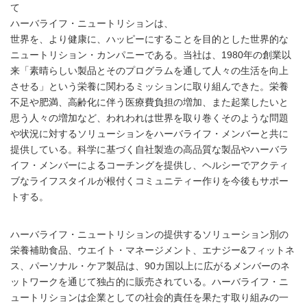
て
ハーバライフ・ニュートリションは、
世界を、より健康に、ハッピーにすることを目的とした世界的な
ニュートリション・カンパニーである。当社は、1980年の創業以
来「素晴らしい製品とそのプログラムを通して人々の生活を向上
させる」という栄養に関わるミッションに取り組んできた。栄養
不足や肥満、高齢化に伴う医療費負担の増加、また起業したいと
思う人々の増加など、われわれは世界を取り巻くそのような問題
や状況に対するソリューションをハーバライフ・メンバーと共に
提供している。科学に基づく自社製造の高品質な製品やハーバラ
イフ・メンバーによるコーチングを提供し、ヘルシーでアクティ
ブなライフスタイルが根付くコミュニティー作りを今後もサポー
トする。
ハーバライフ・ニュートリションの提供するソリューション別の
栄養補助食品、ウエイト・マネージメント、エナジー&フィットネ
ス、パーソナル・ケア製品は、90カ国以上に広がるメンバーのネ
ットワークを通じて独占的に販売されている。ハーバライフ・ニ
ュートリションは企業としての社会的責任を果たす取り組みの一