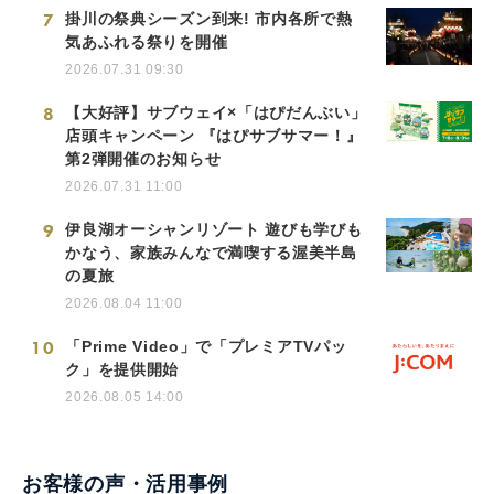
7
掛川の祭典シーズン到来! 市内各所で熱
気あふれる祭りを開催
2026.07.31 09:30
8
【大好評】サブウェイ×「はぴだんぶい」
店頭キャンペーン 『はぴサブサマー！』
第2弾開催のお知らせ
2026.07.31 11:00
9
伊良湖オーシャンリゾート 遊びも学びも
かなう、家族みんなで満喫する渥美半島
の夏旅
2026.08.04 11:00
10
「Prime Video」で「プレミアTVパッ
ク」を提供開始
2026.08.05 14:00
お客様の声・活用事例