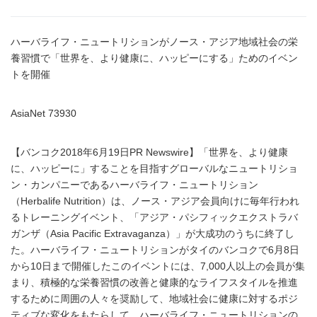
ハーバライフ・ニュートリションがノース・アジア地域社会の栄
養習慣で「世界を、より健康に、ハッピーにする」ためのイベン
トを開催
AsiaNet 73930
【バンコク2018年6月19日PR Newswire】「世界を、より健康
に、ハッピーに」することを目指すグローバルなニュートリショ
ン・カンパニーであるハーバライフ・ニュートリション
（Herbalife Nutrition）は、ノース・アジア会員向けに毎年行われ
るトレーニングイベント、「アジア・パシフィックエクストラバ
ガンザ（Asia Pacific Extravaganza）」が大成功のうちに終了し
た。ハーバライフ・ニュートリションがタイのバンコクで6月8日
から10日まで開催したこのイベントには、7,000人以上の会員が集
まり、積極的な栄養習慣の改善と健康的なライフスタイルを推進
するために周囲の人々を奨励して、地域社会に健康に対するポジ
ティブな変化をもたらして、ハーバライフ・ニュートリションの