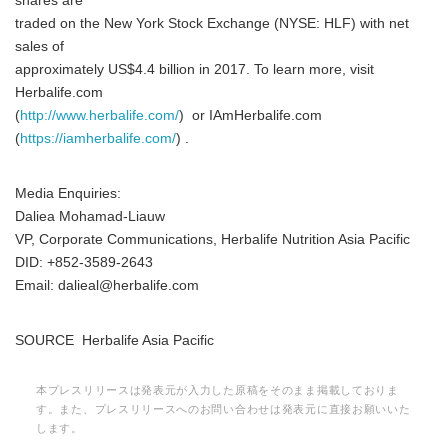
shares are
traded on the New York Stock Exchange (NYSE: HLF) with net
sales of
approximately US$4.4 billion in 2017. To learn more, visit
English
Herbalife.com
(
http://www.herbalife.com/
) or IAmHerbalife.com
(
https://iamherbalife.com/
) .
Media Enquiries:
Daliea Mohamad-Liauw
VP, Corporate Communications, Herbalife Nutrition Asia Pacific
DID: +852-3589-2643
Email: dalieal@herbalife.com
SOURCE Herbalife Asia Pacific
本プレスリリースは発表元が入力した原稿をそのまま掲載しておりま
す。また、プレスリリースへのお問い合わせは発表元に直接お願いいた
します。