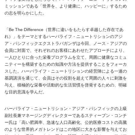
ミッションである「世界を、より健康に、ハッピーに」するため
の志を明らかにした。
「Be The Difference（世界に違いをもたらす卓越した存在であ
れ）」をテーマとするハーバライフ・ニュートリションのアジ
ア・パシフィックエクストラバガンザは今回、ノース・アジアの
会員に対面で、それぞれのお客様にあわせたアプローチにより、
一人ひとりに合った栄養プログラムを立て、周囲に健康なコミュ
ニティーを構築するための知識や方法を提供することをフォーカ
スした。ハーバライフ・ニュートリションの経営陣による一連の
基調講演を通じて、会員はその役割を超えて周囲の人々に刺激を
与え、積極的な栄養や活動的な生活習慣を啓発するための、明確
な目的意識を学んだ。
ハーバライフ・ニュートリション・アジア・パシフィックの上級
副社長兼マネージングディレクターであるスティーブン・コンチ
ー氏は「高い肥満率、急速な人口高齢化、公的医療コストの高騰
のような世界的メガトレンドはこの地区に大きな影響を与えてお