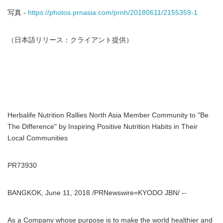
写真 -
https://photos.prnasia.com/prnh/20180611/2155359-1
（日本語リリース：クライアント提供）
Herbalife Nutrition Rallies North Asia Member Community to "Be
The Difference" by Inspiring Positive Nutrition Habits in Their
Local Communities
PR73930
BANGKOK, June 11, 2018 /PRNewswire=KYODO JBN/ --
As a Company whose purpose is to make the world healthier and