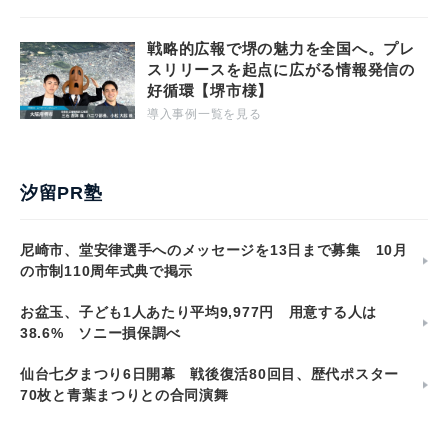
戦略的広報で堺の魅力を全国へ。プレ
スリリースを起点に広がる情報発信の
好循環【堺市様】
導入事例一覧を見る
汐留PR塾
尼崎市、堂安律選手へのメッセージを13日まで募集 10月
の市制110周年式典で掲示
お盆玉、子ども1人あたり平均9,977円 用意する人は
38.6% ソニー損保調べ
仙台七夕まつり6日開幕 戦後復活80回目、歴代ポスター
70枚と青葉まつりとの合同演舞