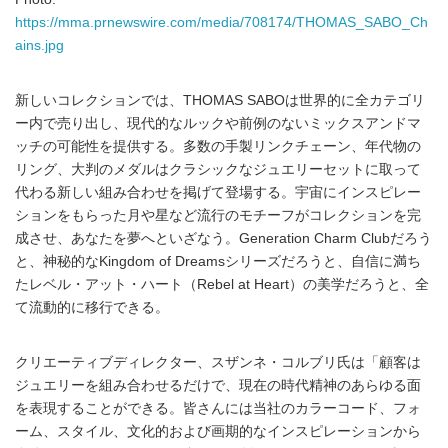
https://mma.prnewswire.com/media/708174/THOMAS_SABO_Ch
ains.jpg
新しいコレクションでは、THOMAS SABOは世界的に全カテゴリ
ー内で売り出し、現代的なルックや前例のないミックスアンドマ
ッチの可能性を提供する。多数の手製リンクチェーン、年代物の
リング、大判のメダルはクラシックなジュエリーセットに取って
代わる新しい組み合わせを掲げて登場する。宇宙にインスピレー
ションをもらった月や星など流行のモチーフがコレクションを完
成させ、あなたを夢へといざなう。Generation Charm Clubだろう
と、神秘的なKingdom of Dreamsシリーズだろうと、自信に満ち
たレベル・アット・ハート（Rebel at Heart）の美学だろうと、全
て流動的に移行できる。
クリエーティブディレクター、スザンネ・コルブリ氏は「顧客は
ジュエリーを組み合わせるだけで、現在の時代精神のあらゆる面
を表現することができる。皆さんには当社のカラーコード、フォ
ーム、スタイル、文化的および画期的なインスピレーションから