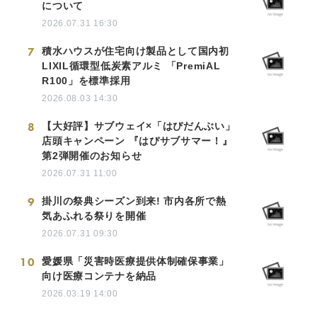
について
2026.07.31 16:30
7
積水ハウスが住宅向け製品として国内初
LIXIL循環型低炭素アルミ 「PremiAL
R100」を標準採用
2026.08.03 14:30
8
【大好評】サブウェイ×「はぴだんぶい」
店頭キャンペーン 『はぴサブサマー！』
第2弾開催のお知らせ
2026.07.31 11:00
9
掛川の祭典シーズン到来! 市内各所で熱
気あふれる祭りを開催
2026.07.31 09:30
10
愛媛県「災害時医療提供体制確保事業」
向け医療コンテナを納品
2026.03.19 14:00