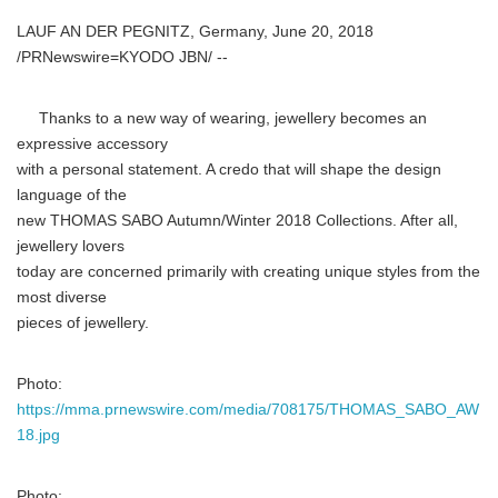
LAUF AN DER PEGNITZ, Germany, June 20, 2018
/PRNewswire=KYODO JBN/ --
Thanks to a new way of wearing, jewellery becomes an
expressive accessory
with a personal statement. A credo that will shape the design
language of the
new THOMAS SABO Autumn/Winter 2018 Collections. After all,
jewellery lovers
today are concerned primarily with creating unique styles from the
most diverse
pieces of jewellery.
Photo:
https://mma.prnewswire.com/media/708175/THOMAS_SABO_AW
18.jpg
Photo: