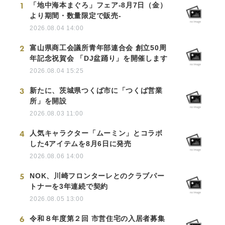
1
「地中海本まぐろ」フェア-8月7日（金）
より期間・数量限定で販売-
2026.08.04 14:00
2
富山県商工会議所青年部連合会 創立50周
年記念祝賀会 「DJ盆踊り」を開催します
2026.08.04 15:25
3
新たに、茨城県つくば市に「つくば営業
所」を開設
2026.08.03 11:00
4
人気キャラクター「ムーミン」とコラボ
した4アイテムを8月6日に発売
2026.08.06 14:00
5
NOK、川崎フロンターレとのクラブパー
トナーを3年連続で契約
2026.08.05 13:00
6
令和８年度第２回 市営住宅の入居者募集