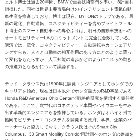
ェルト博士は過去20年間、BMWで重要技術部門を率い、i8計画も
指揮した。同社は世界主要市場向けのインテリジェント電気自動
車生産を推進しており、博士は現在、BYTONのトップである。最
新の電化、自動運転、コネクティビティーを含めブライトフェル
ト博士のスマート自動車への専心ぶりは、明日の自動車技術への
オートモビリティーLAのコミットメントに完全に合致している。
講演では、電化、コネクティビティー、自動運転やカーシェアリ
ングすらも、人々と自動車の相互作用のあり方にどのように関っ
て変化をもたらすか、人工知能の進歩がどのようにこれらの動き
の推進力となるかについて議論する。
テッド・クラウス氏は1990年に開発エンジニアとしてホンダでの
キャリアを始め、現在は日本以外でホンダ最大のR&D事業である
Honda R&D Americas Ohio Centerで戦略的研究を構想する責任者
である。ここで、次世代のコネクテッド車両やハイウエーを生み
出す革新的エンジニアらを指揮している。ホンダはオハイオ州で
協同モビリティーエコシステムを開発する政府、学界、企業のパ
ートナーらと協力しており、クラウス氏はそのSmart City
Columbus、33 Smart Mobility Corridor両計画へのホンダの参加を