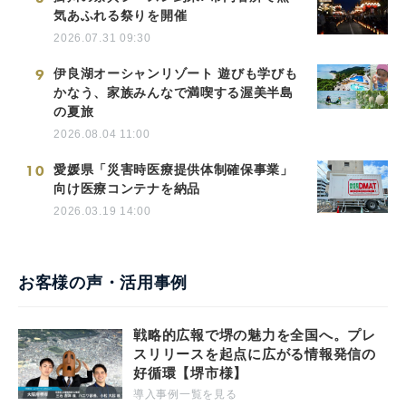
気あふれる祭りを開催
2026.07.31 09:30
9
伊良湖オーシャンリゾート 遊びも学びも
かなう、家族みんなで満喫する渥美半島
の夏旅
2026.08.04 11:00
10
愛媛県「災害時医療提供体制確保事業」
向け医療コンテナを納品
2026.03.19 14:00
お客様の声・活用事例
戦略的広報で堺の魅力を全国へ。プレ
スリリースを起点に広がる情報発信の
好循環【堺市様】
導入事例一覧を見る