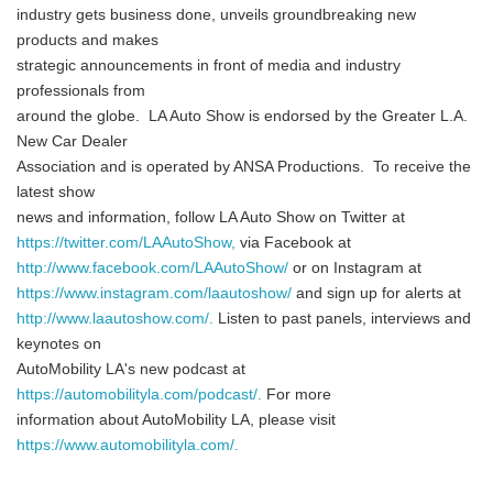
industry gets business done, unveils groundbreaking new
products and makes
strategic announcements in front of media and industry
professionals from
around the globe. LA Auto Show is endorsed by the Greater L.A.
New Car Dealer
Association and is operated by ANSA Productions. To receive the
latest show
news and information, follow LA Auto Show on Twitter at
https://twitter.com/LAAutoShow,
via Facebook at
http://www.facebook.com/LAAutoShow/
or on Instagram at
https://www.instagram.com/laautoshow/
and sign up for alerts at
http://www.laautoshow.com/.
Listen to past panels, interviews and
keynotes on
AutoMobility LA's new podcast at
https://automobilityla.com/podcast/.
For more
information about AutoMobility LA, please visit
https://www.automobilityla.com/.