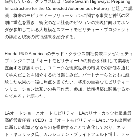
統括している。クラウス氏は「Safe Swarm Highways: Preparing
Infrastructure for the Connected Autonomous Future」と題して講
演、将来のモビリティーソリューションに関する事実と神話の区
別に重点を置き、衝突のない社会のビジョンの実現に向けてホン
ダが参加している大規模なスマートモビリティー・プロジェクト
の詳細と現実の試行結果を紹介する。
Honda R&D Americasのテッド・クラウス副社長兼エグゼキュティ
ブエンジニアは「オートモビリティーLAの舞台を利用して業界が
直面する課題を示し、ユニークな現実世界の環境での評価を通じ
て学んだことを紹介するのは楽しみだ。パートナーらとともに経
験した成果の一端に焦点を当てたい。将来の重要なモビリティー
ソリューションは互いの共同作業、参加、信頼構築に関係するか
らである」と語った。
LAオートショーとオートモビリティーLAのリサ・カッツ社長兼最
高経営責任者（CEO）は「オートモビリティーLAはいつも出席者
に新しい刺激となるものを提供することで進化しており、ネッ
ド・キュリック氏、カルシュテン・ブライトフェルト博士、テッ