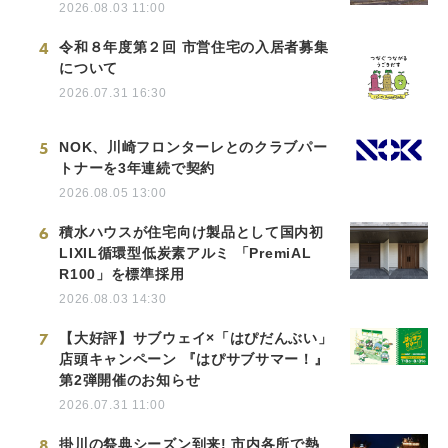
2026.08.03 11:00
4
令和８年度第２回 市営住宅の入居者募集
について
2026.07.31 16:30
5
NOK、川崎フロンターレとのクラブパー
トナーを3年連続で契約
2026.08.05 13:00
6
積水ハウスが住宅向け製品として国内初
LIXIL循環型低炭素アルミ 「PremiAL
R100」を標準採用
2026.08.03 14:30
7
【大好評】サブウェイ×「はぴだんぶい」
店頭キャンペーン 『はぴサブサマー！』
第2弾開催のお知らせ
2026.07.31 11:00
8
掛川の祭典シーズン到来! 市内各所で熱