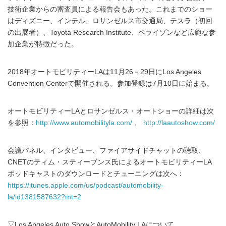
技術企業からの審査員による報告会もあった。これまでのショー
はディズニー、インテル、ロサンゼルス市交通局、テスラ（初回
の出展者）、Toyota Research Institute、ベライゾンなど広範な参
加企業が特徴だった。
2018年オートモビリティーLAは11月26－29日にLos Angeles
Convention Centerで開催される。参加登録は7月10日に始まる。
オートモビリティーLAとロサンゼルス・オートショーの詳細は次
を参照：
http://www.automobilityla.com/
、
http://laautoshow.com/
会議パネル、インタビュー、ファイアサイドチャットの聴取、
CNETのティム・スティーブンス氏によるオートモビリティーLA
ポッドキャストのダウンロードとチューニングは次へ：
https://itunes.apple.com/us/podcast/automobility-
la/id1381587632?mt=2
▽Los Angeles Auto ShowとAutoMobility LAについて