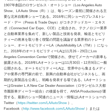
1907年創設のロサンゼルス・オートショー（Los Angeles Auto
Show、LA Auto Show（R））は、毎シーズン最初に開催される主
要な北米自動車ショーである。2016年に同ショーのプレス&トレ
ード・デー（Press & Trade Days）がコネクテッドカー・エキス
ポ（Connected Car Expo、CCE）と統合され、テクノロジー業界
と自動車業界を集めて、新しい製品と技術を発表、輸送とモビリ
ティーの将来を取り巻く喫緊の問題を議論する業界初のトレード
ショー、オートモビリティーLA（AutoMobility LA（TM））になっ
た。2018年のオートモビリティーLAは11月26－29日にLos
Angeles Convention Centerで開催され、併せてメーカーの新車も
披露される。2018年LAオートショーは11月30日－12月9日に一般
公開される。オートモビリティーLAは、世界中から集まるメディ
アや業界の専門家の前で、新興の自動車会社がビジネスをし、画
期的な新製品を公表し、戦略を発表する場である。LAオートショ
ーはGreater L.A.New Car Dealer Association（ロサンゼルス大都
市圏新車ディーラー組合）の後援を得て、ANSA Productionsが運
営する。最新のショー関連のニュース・情報はLAオートショーの
Twitter（
https://twitter.com/LAAutoShow
）、
Facebook（
http://www.facebook.com/LAAutoShow/
）または