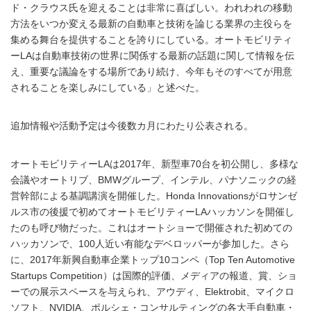
ド・クラウス氏を迎えることは非常に喜ばしい。われわれの移動
方法をいつか変える最新の自動車と技術を論じる業界の主役らを
集める舞台を提供することを誇りにしている。オートモビリティ
ーLAは自動車技術の世界に関係する最新の話題に関して情報を伝
え、重要な議論をする場所であり続け、今年もそのすべてが用意
されることを楽しみにしている」と述べた。
追加情報や活動予定は今後数カ月にわたり公表される。
オートモビリティーLAは2017年、新型車70台を初公開し、多様な
会議やオートリブ、BMWグループ、インテル、パナソニックの経
営幹部による基調講演を開催した。Honda Innovationsがロサンゼ
ルス市の後援で初めてオートモビリティーLAハッカソンを開催し
たのも呼び物だった。これはオートショーで開催された初めての
ハッカソンで、100人近い有能なデベロッパーが参加した。さら
に、2017年新興自動車企業トップ10コンペ（Top Ten Automotive
Startups Competition）は国際的評価、メディアの報道、賞、ショ
ーでの展示スペースを与えられ、アウディ、Elektrobit、マイクロ
ソフト、NVIDIA、ポルシェ・コンサルティングの各大手自動車・