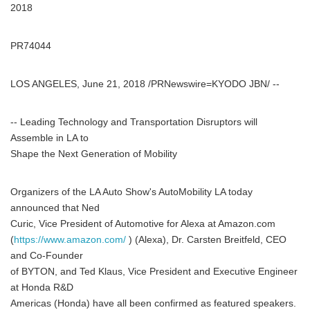
2018
PR74044
LOS ANGELES, June 21, 2018 /PRNewswire=KYODO JBN/ --
-- Leading Technology and Transportation Disruptors will
Assemble in LA to
Shape the Next Generation of Mobility
Organizers of the LA Auto Show's AutoMobility LA today
announced that Ned
Curic, Vice President of Automotive for Alexa at Amazon.com
(
https://www.amazon.com/
) (Alexa), Dr. Carsten Breitfeld, CEO
and Co-Founder
of BYTON, and Ted Klaus, Vice President and Executive Engineer
at Honda R&D
Americas (Honda) have all been confirmed as featured speakers.