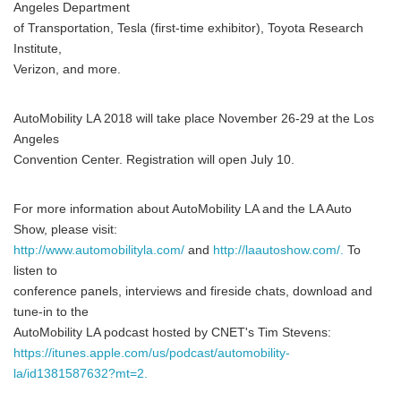
Angeles Department
of Transportation, Tesla (first-time exhibitor), Toyota Research
Institute,
Verizon, and more.
AutoMobility LA 2018 will take place November 26-29 at the Los
Angeles
Convention Center. Registration will open July 10.
For more information about AutoMobility LA and the LA Auto
Show, please visit:
http://www.automobilityla.com/
and
http://laautoshow.com/.
To
listen to
conference panels, interviews and fireside chats, download and
tune-in to the
AutoMobility LA podcast hosted by CNET's Tim Stevens:
https://itunes.apple.com/us/podcast/automobility-
la/id1381587632?mt=2.