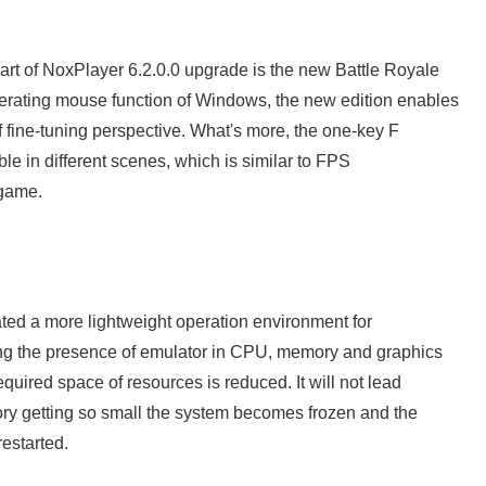
rt of NoxPlayer 6.2.0.0 upgrade is the new Battle Royale
rating mouse function of Windows, the new edition enables
f fine-tuning perspective. What's more, the one-key F
le in different scenes, which is similar to FPS
t game.
ted a more lightweight operation environment for
ing the presence of emulator in CPU, memory and graphics
equired space of resources is reduced. It will not lead
ry getting so small the system becomes frozen and the
 restarted.