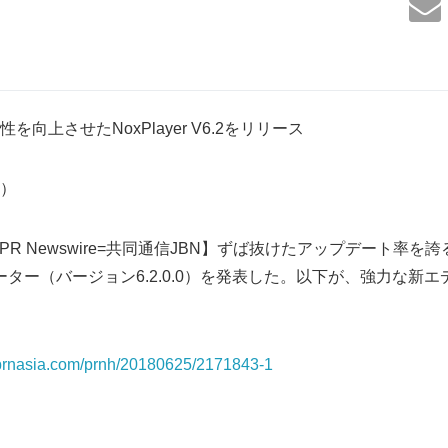
向上させたNoxPlayer V6.2をリリース
8）
日PR Newswire=共同通信JBN】ずば抜けたアップデート率を誇るN
ュレーター（バージョン6.2.0.0）を発表した。以下が、強力な新
s.prnasia.com/prnh/20180625/2171843-1