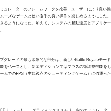
.2.0.0はエミュレーターのフレームワークを改善、ユーザーにより良
ムーズなゲームと使い勝手の良い操作を楽しめるようにした。
きるようになった。加えて、システムの起動速度とアプリケー
。
0.0アップグレードの最も印象的な部分は、新しいBattle Royaleモー
能をベースとし、新エディションではマウスの微調整機能をも
ームでのFPS（主観視点のシューティングゲーム）に似通っ
2.0.0は、CPU、メモリー、グラフィックスメモリー内のエミュレ