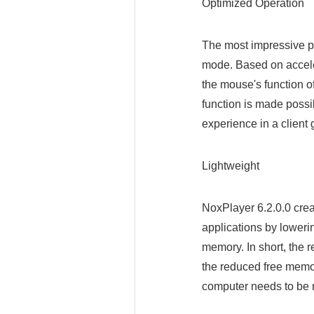
Optimized Operation
The most impressive pa
mode. Based on accele
the mouse's function o
function is made possib
experience in a clien
Lightweight
NoxPlayer 6.2.0.0 crea
applications by lower
memory. In short, the r
the reduced free memo
computer needs to be