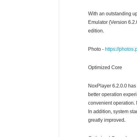
With an outstanding up
Emulator (Version 6.2.0
edition.
Photo -
https://photo
Optimized Core
NoxPlayer 6.2.0.0 has
better operation expe
convenient operation. 
In addition, system st
greatly improved.