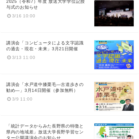
2025（令和7）年度 放送大学学位記授
与式のお知らせ
3/16 10:00
Japanese
講演会「コンピュータによる文字認識
の過去・現在・未来」3月21日開催
3/13 11:00
English
講演会「水戸道中膝栗毛―古道歩きの
勧め―」3月14日開催（参加無料）
3/9 11:00
「統計データからみた長野県の特徴と
県内の地域差」放送大学長野学習セン
ター公開講演会のお知らせ