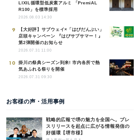
LIXIL循環型低炭素アルミ 「PremiAL
R100」を標準採用
2026.08.03 14:30
9
【大好評】サブウェイ×「はぴだんぶい」
店頭キャンペーン 『はぴサブサマー！』
第2弾開催のお知らせ
2026.07.31 11:00
10
掛川の祭典シーズン到来! 市内各所で熱
気あふれる祭りを開催
2026.07.31 09:30
お客様の声・活用事例
戦略的広報で堺の魅力を全国へ。プレ
スリリースを起点に広がる情報発信の
好循環【堺市様】
導入事例一覧を見る