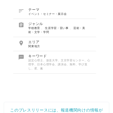

テーマ
イベント・セミナー・展示会

ジャンル
学校教育
、
生涯学習・習い事
、
芸術・美
術・文学・学問

エリア
関東地方

キーワード
認定心理士、放送大学、文京学習センター、心
理学、日本心理学会、講演会、無料、学び直
し、星、薫
このプレスリリースには、報道機関向けの情報が