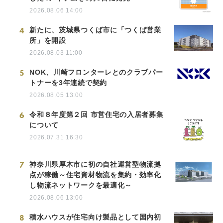
2026.08.06 14:00
4
新たに、茨城県つくば市に「つくば営業
所」を開設
2026.08.03 11:00
5
NOK、川崎フロンターレとのクラブパー
トナーを3年連続で契約
2026.08.05 13:00
6
令和８年度第２回 市営住宅の入居者募集
について
2026.07.31 16:30
7
神奈川県厚木市に初の自社運営型物流拠
点が稼働～住宅資材物流を集約・効率化
し物流ネットワークを最適化～
2026.08.06 13:00
8
積水ハウスが住宅向け製品として国内初