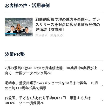
お客様の声・活用事例
戦略的広報で堺の魅力を全国へ。プレ
スリリースを起点に広がる情報発信の
好循環【堺市様】
導入事例一覧を見る
汐留PR塾
7月の景気DIは43.6で3カ月連続改善 10業界中6業界が上
向く 帝国データバンク調べ
尼崎市、堂安律選手へのメッセージを13日まで募集 10月
の市制110周年式典で掲示
お盆玉、子ども1人あたり平均9,977円 用意する人は
38.6% ソニー損保調べ