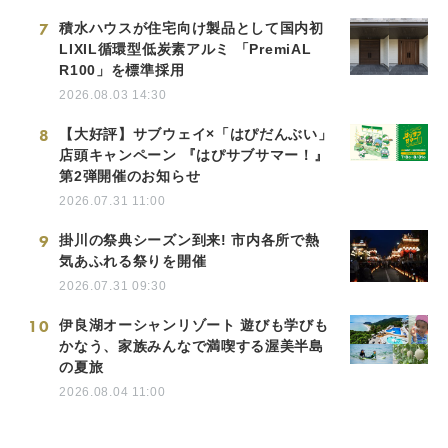
7
積水ハウスが住宅向け製品として国内初
LIXIL循環型低炭素アルミ 「PremiAL
R100」を標準採用
2026.08.03 14:30
8
【大好評】サブウェイ×「はぴだんぶい」
店頭キャンペーン 『はぴサブサマー！』
第2弾開催のお知らせ
2026.07.31 11:00
9
掛川の祭典シーズン到来! 市内各所で熱
気あふれる祭りを開催
2026.07.31 09:30
10
伊良湖オーシャンリゾート 遊びも学びも
かなう、家族みんなで満喫する渥美半島
の夏旅
2026.08.04 11:00