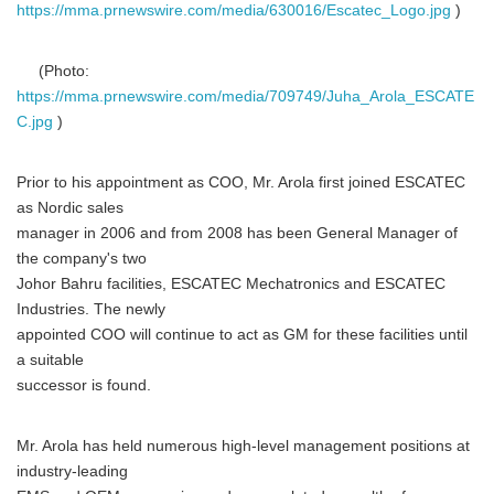
https://mma.prnewswire.com/media/630016/Escatec_Logo.jpg
)
(Photo:
https://mma.prnewswire.com/media/709749/Juha_Arola_ESCATE
C.jpg
)
Prior to his appointment as COO, Mr. Arola first joined ESCATEC
as Nordic sales
manager in 2006 and from 2008 has been General Manager of
the company's two
Johor Bahru facilities, ESCATEC Mechatronics and ESCATEC
Industries. The newly
appointed COO will continue to act as GM for these facilities until
a suitable
successor is found.
Mr. Arola has held numerous high-level management positions at
industry-leading