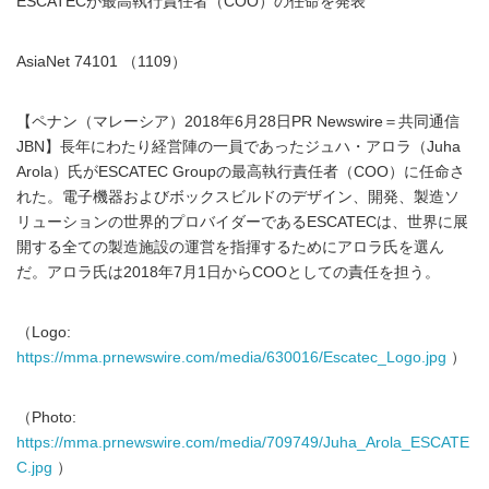
ESCATECが最高執行責任者（COO）の任命を発表
AsiaNet 74101 （1109）
【ペナン（マレーシア）2018年6月28日PR Newswire＝共同通信
JBN】長年にわたり経営陣の一員であったジュハ・アロラ（Juha
Arola）氏がESCATEC Groupの最高執行責任者（COO）に任命さ
れた。電子機器およびボックスビルドのデザイン、開発、製造ソ
リューションの世界的プロバイダーであるESCATECは、世界に展
開する全ての製造施設の運営を指揮するためにアロラ氏を選ん
だ。アロラ氏は2018年7月1日からCOOとしての責任を担う。
（Logo:
https://mma.prnewswire.com/media/630016/Escatec_Logo.jpg
）
（Photo:
https://mma.prnewswire.com/media/709749/Juha_Arola_ESCATE
C.jpg
）