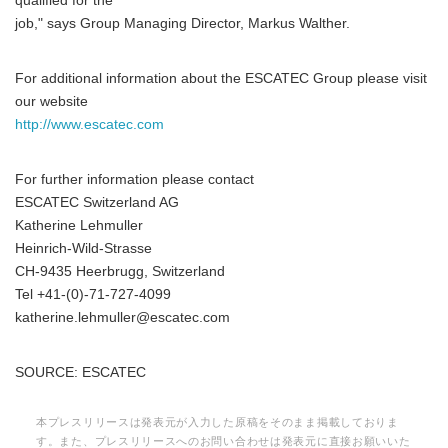
qualified for the
job," says Group Managing Director, Markus Walther.
For additional information about the ESCATEC Group please visit
our website
http://www.escatec.com
For further information please contact
ESCATEC Switzerland AG
Katherine Lehmuller
Heinrich-Wild-Strasse
CH-9435 Heerbrugg, Switzerland
Tel +41-(0)-71-727-4099
katherine.lehmuller@escatec.com
SOURCE: ESCATEC
本プレスリリースは発表元が入力した原稿をそのまま掲載しておりま
す。また、プレスリリースへのお問い合わせは発表元に直接お願いいた