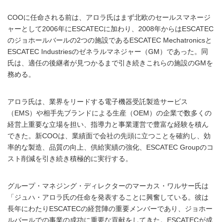
COOに任命される前は、アロラ氏はまず北欧のセールスマネージ
ャーとして2006年にESCATECに加わり、2008年からはESCATEC
のジョホールバールの2つの施設であるESCATEC Mechatronicsと
ESCATEC Industriesのゼネラルマネジャー（GM）であった。同
氏は、適任の後継者が見つかるまで引き続きこれらの施設のGMを
務める。
アロラ氏は、業界をリードする電子機器受託製造サービス
（EMS）や相手先ブランドによる生産（OEM）の企業で数多くの
経営上重要な立場を担い、指導力と事業運営で豊富な経験を積ん
できた。新COOは、業績面で会社の先頭に立つことを確約し、効
率的な製造、品質の向上、供給実績の強化、ESCATEC Groupのコ
スト削減を引き続き積極的に実行する。
グループ・マネジング・ディレクターのマーカス・ワルサー氏は
「ジュハ・アロラ氏の任命を発表することに興奮している。彼は
長年にわたりESCATECの経営陣の重要メンバーであり、ジョホー
ルバールでの事業の成功に重要な貢献をしてきた。ESCATECが成