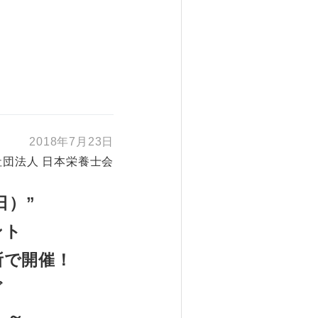
2018年7月23日
社団法人 日本栄養士会
日）
”
ント
所で開催！
ど
ん～