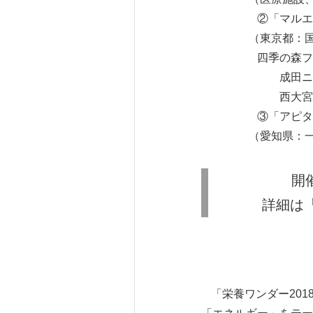
②「マルエツ」（
（東京都：国領店、
四季の森フォレオ
成田ニュータウン
西大宮駅前店
③「アピタ」（
（愛知県：一宮店
開
詳細は
「栄養ワンダー20