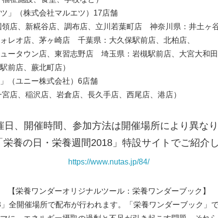
株式会社マルエツ）17店舗
English
新糀谷店、調布店、立川若葉町店 神奈川県：井土ヶ谷
店、茅ヶ崎店 千葉県：大久保駅前店、北柏店、
店、東習志野店 埼玉県：岩槻駅前店、大宮大和田店
、蕨北町店）
ユニー株式会社）6店舗
、稲沢店、岩倉店、長久手店、西尾店、港店）
催日、開催時間、参加方法は開催場所により異な
「栄養の日・栄養週間2018」特設サイトでご紹介
https://www.nutas.jp/84/
【栄養ワンダーオリジナルツール：栄養ワンダーブック】
18」全開催場所で配布が行われます。「栄養ワンダーブック」