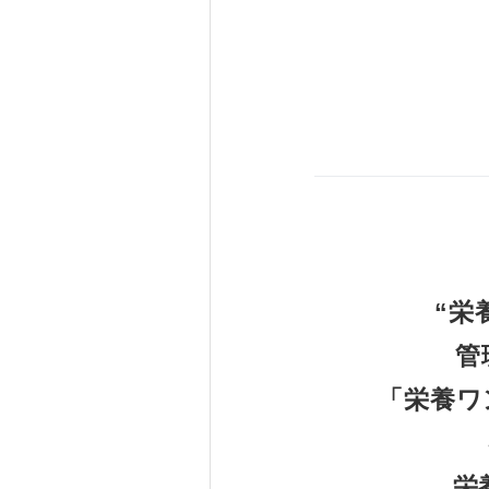
“
栄
管
「栄養ワ
栄