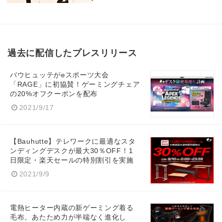
過去に配信したプレスリリース
バウヒュッテがeスポーツ大会
「RAGE」に初協賛！ゲーミングチェア
の20%オフクーポンを配布
2021/9/17
【Bauhutte】テレワークに最適なスタ
ンディングデスクが最大30％OFF！1
日限定・楽天セールの特別割引を実施
2021/9/9
電熱ヒーター内蔵の新ゲーミング着る
毛布。あたため力が半端なく進化し