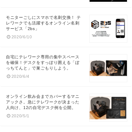
モニターごしにスマホで名刺交換！ テ
レワークでも活躍するオンライン名刺
サービス「2bs」
2020/6/10
自宅にテレワーク専用の集中スペース
を確保！デスクをすっぽり囲える「ぼ
っちてんと」で巣ごもりしよう。
2020/6/4
オンライン飲み会までカバーするマニ
アックさ。急にテレワークが決まった
人向け、12の自宅デスク例を公開。
2020/5/1