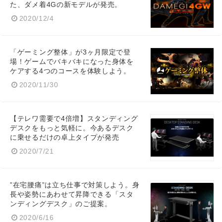
た、ダメ着4Gの新モデルが発売。
2020/12/4
「ゲーミング整体」が3ヶ月限定で登
場！ゲームでバキバキになった身体を
ケアする4つのコースを体験しよう。
2020/11/30
【テレワ需要で4倍増】スタンディング
デスクをもっと気軽に。今あるデスク
に乗せるだけの卓上タイプが発売
2020/7/21
”在宅腰痛”は立ち仕事で対策しよう。身
長や姿勢にあわせて昇降できる「スタ
ンディングデスク」のご提案。
2020/6/16