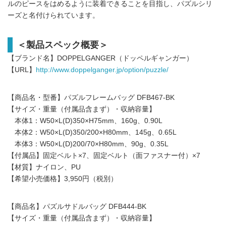
ルのピースをはめるように装着できることを目指し、パズルシリ
ーズと名付けられています。
＜製品スペック概要＞
【ブランド名】DOPPELGANGER（ドッペルギャンガー）
【URL】
http://www.doppelganger.jp/option/puzzle/
【商品名・型番】パズルフレームバッグ DFB467-BK
【サイズ・重量（付属品含まず）・収納容量】
本体1：W50×L(D)350×H75mm、160g、0.90L
本体2：W50×L(D)350/200×H80mm、145g、0.65L
本体3：W50×L(D)200/70×H80mm、90g、0.35L
【付属品】固定ベルト×7、固定ベルト（面ファスナー付）×7
【材質】ナイロン、PU
【希望小売価格】3,950円（税別）
【商品名】パズルサドルバッグ DFB444-BK
【サイズ・重量（付属品含まず）・収納容量】