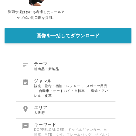
降雨や泥はねにも考慮したロールア
ップ式の開口部を採用。
画像を一括してダウンロード

テーマ
新商品・新製品

ジャンル
観光・旅行・宿泊・レジャー
、
スポーツ用品
、
自動車・オートバイ・自転車
、
繊維・アパ
レル・皮革

エリア
大阪府

キーワード
DOPPELGANGER、ドッペルギャンガー、自
転車、MTB、女性、フレームバッグ、サドルバ