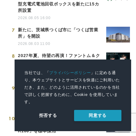
型充電式電池回収ボックスを新たに15カ
所設置
2026.08.05 16:00
7
新たに、茨城県つくば市に「つくば営業
所」を開設
2026.08.03 11:00
8
2027年夏、待望の再演！ファントム＆ク
リスティーヌ役のWキャスト4名が決定！
ミュージカル 『ファントム』
当社では、「
プライバシーポリシー
」に定める通
2026.08.06 12:00
り、本ウェブサイトとサービスを快適にご利用いた
だき、また、どのように活用されているのかを当社
9
令和８年度第２回 市営住宅の入居者募集
について
で詳しく把握するために、Cookie を使用していま
す。
2026.07.31 16:30
同意する
拒否する
10
積水ハウスが住宅向け製品として国内初
LIXIL循環型低炭素アルミ 「PremiAL
R100」を標準採用