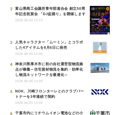
2
富山県商工会議所青年部連合会 創立50周
年記念祝賀会 「DJ盆踊り」を開催します
2026.08.04 15:25
3
人気キャラクター「ムーミン」とコラボ
した4アイテムを8月6日に発売
2026.08.06 14:00
4
神奈川県厚木市に初の自社運営型物流拠
点が稼働～住宅資材物流を集約・効率化
し物流ネットワークを最適化～
2026.08.06 13:00
5
NOK、川崎フロンターレとのクラブパー
トナーを3年連続で契約
2026.08.05 13:00
6
千葉市内にリチウムイオン電池などの小