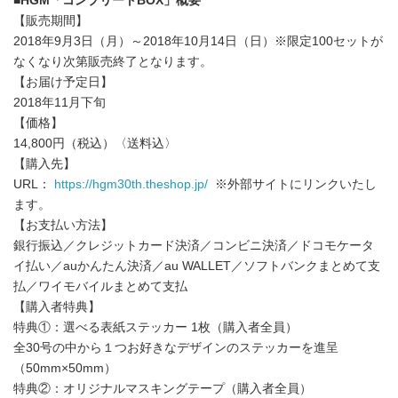
■HGM「コンプリートBOX」概要
【販売期間】
2018年9月3日（月）～2018年10月14日（日）※限定100セットが
なくなり次第販売終了となります。
【お届け予定日】
2018年11月下旬
【価格】
14,800円（税込）〈送料込〉
【購入先】
URL：
https://hgm30th.theshop.jp/
※外部サイトにリンクいたし
ます。
【お支払い方法】
銀行振込／クレジットカード決済／コンビニ決済／ドコモケータ
イ払い／auかんたん決済／au WALLET／ソフトバンクまとめて支
払／ワイモバイルまとめて支払
【購入者特典】
特典①：選べる表紙ステッカー 1枚（購入者全員）
全30号の中から１つお好きなデザインのステッカーを進呈
（50mm×50mm）
特典②：オリジナルマスキングテープ（購入者全員）