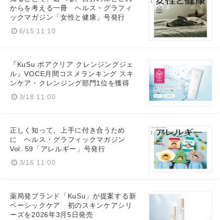
からを考える一冊 ヘルス・グラフィ
ックマガジン「女性と健康」号発行
6/15 11:10
『KuSu ポアクリア クレンジングジェ
Japanese
ル』VOCE月間コスメランキング スキ
ンケア・クレンジング部門1位を獲得
3/18 11:00
English
正しく知って、上手に付き合うため
に ヘルス・グラフィックマガジン
Vol. 59「アレルギー」号発行
3/16 11:00
薬局発ブランド「KuSu」が提案する新
ベーシックケア 初のスキンケアシリ
ーズを2026年3月5日発売