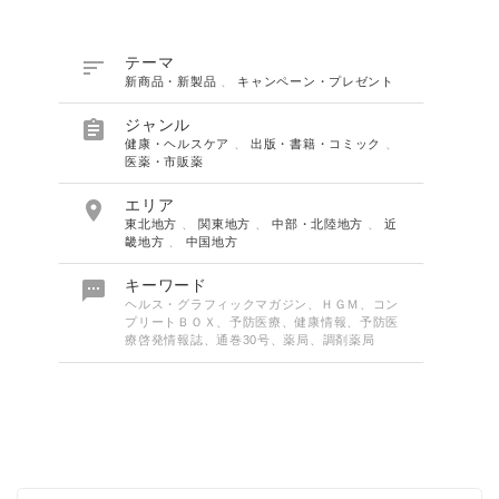

テーマ
新商品・新製品
、
キャンペーン・プレゼント

ジャンル
健康・ヘルスケア
、
出版・書籍・コミック
、
医薬・市販薬

エリア
東北地方
、
関東地方
、
中部・北陸地方
、
近
畿地方
、
中国地方

キーワード
ヘルス・グラフィックマガジン、ＨＧＭ、コン
プリートＢＯＸ、予防医療、健康情報、予防医
療啓発情報誌、通巻30号、薬局、調剤薬局