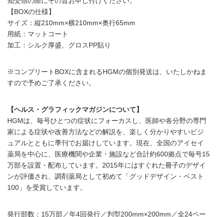
知受領の際にその旨お申し付けください。
【BOXの仕様】
サイズ：縦210mm×横210mm×奥行65mm
用紙：マットコート
加工：シルク厚盛、グロスPP貼り
※コンプリートBOXに含まれるHGMの個別発送は、いたしかねま
すので予めご了承ください。
【ヘルス・グラフィックマガジンについて】
HGMは、毎号ひとつの症状にフォーカスし、医師や各分野の専門
家による症状や改善方法などの解説を、楽しく分かりやすいビジ
ュアルとともに季刊でお届けしています。現在、全国のアイセイ
薬局を中心に、医療機関や企業・施設など合計約600拠点で毎号15
万部を設置・配布しています。2015年にはすぐれた冊子のデザイ
ンが評価され、調剤薬局として初めて「グッドデザイン・ベスト
100」を受賞しています。
発行部数：15万部／年4回発行／判型200mm×200mm／全24ペー