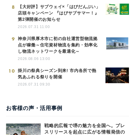
8
【大好評】サブウェイ×「はぴだんぶい」
店頭キャンペーン 『はぴサブサマー！』
第2弾開催のお知らせ
2026.07.31 11:00
9
神奈川県厚木市に初の自社運営型物流拠
点が稼働～住宅資材物流を集約・効率化
し物流ネットワークを最適化～
2026.08.06 13:00
10
掛川の祭典シーズン到来! 市内各所で熱
気あふれる祭りを開催
2026.07.31 09:30
お客様の声・活用事例
戦略的広報で堺の魅力を全国へ。プレ
スリリースを起点に広がる情報発信の