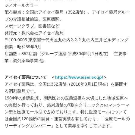
ジ／オールカラー
配布拠点：全国のアイセイ薬局（352店舗）、アイセイ薬局グルー
プの介護福祉施設、医療機関、
スポーツクラブ、図書館など
発行元：株式会社アイセイ薬局
〒100-0005 東京都千代田区丸の内2-2-2 丸の内三井ビルディング
創業：昭和59年9月
店舗数：352店舗（グループ連結:平成30年9月1日現在) 主要事
業：調剤薬局事業 他
アイセイ薬局について ＜
https://www.aisei.co.jp/
＞
アイセイ薬局は、全国に352店舗（2018年9月1日現在）を展開す
る調剤薬局です。
1984年の創業以来、開業医との医薬連携を大切にした地域医療へ
の貢献を行っており、薬局店舗の9割をクリニックとのマンツーマ
ン型と医療モール型で占めております。特に医療モールについて
は全国約120箇所の開発・運営実績を有しており、「医療モールの
リーディングカンパニー」として業界を牽引しています。