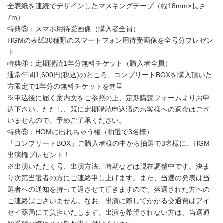
全表紙を連続でデザインしたマスキングテープ（幅18mm×長さ
7m）
特典③：スマホ用待受画像（購入者全員）
HGMの表紙30種類のスマートフォン用待受画像を全号分プレゼン
ト
特典④：定期購読1年分無料チケット（購入者全員）
通常年間1,600円(税込)のところ、コンプリートBOXを購入頂いた
方限定で1年分の無料チケットを進呈
※申込後に届く案内文をご参照の上、定期購読フォームよりお申
込下さい。ただし、既に定期購読申込済のお客様への返金はござ
いませんので、予めご了承ください。
特典⑤：HGMに出れちゃう権（抽選で3名様）
「コンプリートBOX」ご購入者様の中から抽選で3名様に、HGM
出演権プレゼント！
※出演いただく号、出演方法、時期などは現在調整中です。決ま
り次第当選者の方にご連絡申し上げます。また、当選の発表は当
選者への通知を持って返させて頂きますので、落選された方への
ご連絡はございません。なお、出演に際してかかる交通費はアイ
セイ薬局にて負担いたします。出演を希望されない方は、当選通