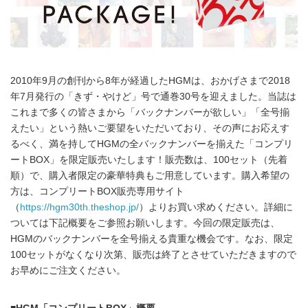
2010年9月の創刊から8年が経過したHGMは、おかげさまで2018
年7月発行の「きず・やけど」号で通巻30号を迎えました。当誌は
これまで多くの皆さまから「バックナンバーが欲しい」「全号揃
えたい」という熱いご要望をいただいており、その声にお応えす
るべく、満を持してHGMの全バックナンバーを揃えた「コンプリ
ートBOX」を限定販売いたします！販売数は、100セット（先着
順）で、購入者限定の豪華特典もご用意しています。購入希望の
方は、コンプリートBOX販売専用サイト
（
https://hgm30th.theshop.jp/
）よりお買い求めください。詳細に
ついては下記概要をご参照お願いします。今回の限定販売は、
HGMのバックナンバーを全号揃える貴重な機会です。なお、限定
100セットがなくなり次第、販売は終了とさせていただきますので
お早めにご注文ください。