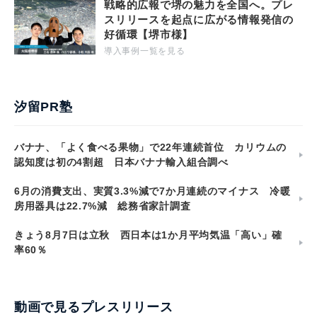
戦略的広報で堺の魅力を全国へ。プレ
スリリースを起点に広がる情報発信の
好循環【堺市様】
導入事例一覧を見る
汐留PR塾
バナナ、「よく食べる果物」で22年連続首位 カリウムの
認知度は初の4割超 日本バナナ輸入組合調べ
6月の消費支出、実質3.3%減で7か月連続のマイナス 冷暖
房用器具は22.7%減 総務省家計調査
きょう8月7日は立秋 西日本は1か月平均気温「高い」確
率60％
動画で見るプレスリリース