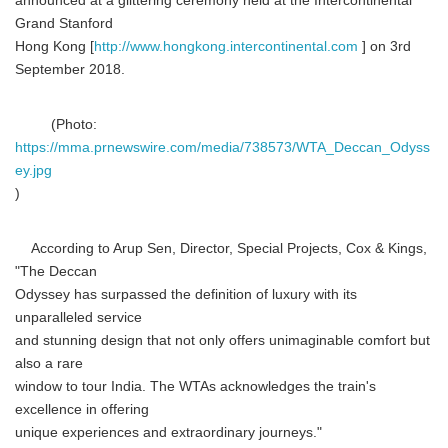
announced at a glittering ceremony held at the Intercontinental
Grand Stanford
Hong Kong [
http://www.hongkong.intercontinental.com
] on 3rd
September 2018.
(Photo:
https://mma.prnewswire.com/media/738573/WTA_Deccan_Odyss
ey.jpg
)
According to Arup Sen, Director, Special Projects, Cox & Kings,
"The Deccan
Odyssey has surpassed the definition of luxury with its
unparalleled service
and stunning design that not only offers unimaginable comfort but
also a rare
window to tour India. The WTAs acknowledges the train's
excellence in offering
unique experiences and extraordinary journeys."