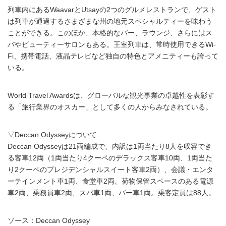
列車内にあるWaavarとUtsayの2つのグルメレストランで、ゲスト
は列車が通過するさまざまな州の地元スペシャルティーを味わう
ことができる。このほか、本格的なバー、ラウンジ、さらにはス
パやビューティーサロンもある。王室列車は、常時使用できるWi-
Fi、携帯電話、液晶テレビなど独自の特色とアメニティーも誇って
いる。
World Travel Awardsは、グローバルな観光事業の卓越性を表彰す
る「旅行業界のオスカー」として多くの人からみなされている。
▽Deccan Odysseyについて
Deccan Odysseyは21両編成で、内訳は1両当たり8人を収容でき
る客車12両（1両当たり4クーペのデラックス客車10両、1両当た
り2クーペのプレジデンシャルスイート客車2両）、会議・エンタ
ーテインメント車1両、食堂車2両、荷物保管スペースのある電源
車2両、乗務員車2両、スパ車1両、バー車1両。乗客定員は88人。
ソース：Deccan Odyssey