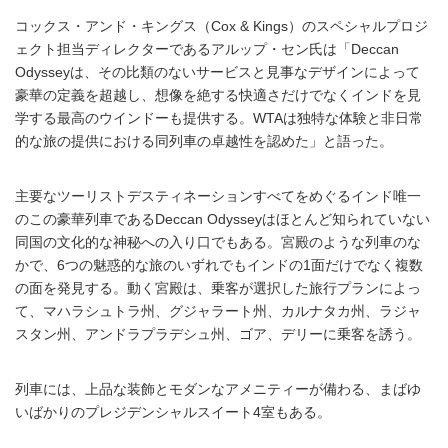
コックス・アンド・キングス（Cox & Kings）のスペシャルプロジ
ェクト担当ディレクターであるアルップ・セン氏は「Deccan
Odysseyは、その比類のないサービスと見事なデザインによって
豪華の定義を超越し、想像を絶する快適さだけでなくインドを見
学する最高のウインドーも提供する。WTAは独特な体験と非日常
的な旅の提供における同列車の卓越性を認めた」と語った。
主要なツーリストデスティネーションすべてをめぐるインド唯一
のこの豪華列車であるDeccan Odysseyはほとんど知られていない
同国の文化的な神秘への入り口でもある。宮殿のような列車のな
かで、6つの魅惑的な旅のいずれでもインドの1面だけでなく複数
の面を発見する。動く宮殿は、乗客が選択した旅行プランによっ
て、マハラシュトラ州、グジャラート州、カルナタカ州、ラジャ
スタン州、アンドラプラデシュ州、ゴア、デリーに乗客を誘う。
列車には、上品な装飾とモダンなアメニティーが備わる、まばゆ
いばかりのプレジデンシャルスイート4室もある。