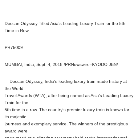
Deccan Odyssey Titled Asia's Leading Luxury Train for the 5th
Time in Row
PR75009
MUMBAI, India, Sept. 4, 2018 /PRNewswire=KYODO JBN/ --
Deccan Odyssey, India's leading luxury train made history at
the World
Travel Awards (WTA), after being named as Asia's Leading Luxury
Train for the
5th time in a row. The country's premier luxury train is known for
its majestic
journeys and exemplary service. The winners of the prestigious
award were