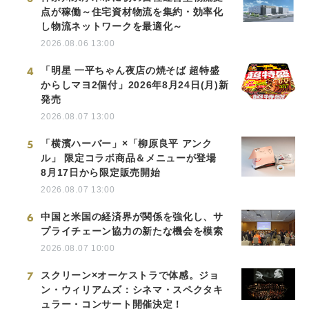
点が稼働～住宅資材物流を集約・効率化
し物流ネットワークを最適化～
2026.08.06 13:00
4
「明星 一平ちゃん夜店の焼そば 超特盛
からしマヨ2個付」2026年8月24日(月)新
発売
2026.08.07 13:00
5
「横濱ハーバー」×「柳原良平 アンク
ル」 限定コラボ商品＆メニューが登場
8月17日から限定販売開始
2026.08.07 13:00
6
中国と米国の経済界が関係を強化し、サ
プライチェーン協力の新たな機会を模索
2026.08.07 10:00
7
スクリーン×オーケストラで体感。ジョ
ン・ウィリアムズ：シネマ・スペクタキ
ュラー・コンサート開催決定！