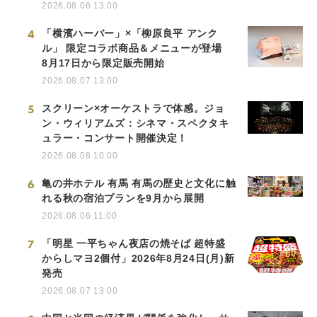
2026.08.06 13:00
4
「横濱ハーバー」×「柳原良平 アンク
ル」 限定コラボ商品＆メニューが登場
8月17日から限定販売開始
2026.08.07 13:00
5
スクリーン×オーケストラで体感。ジョ
ン・ウィリアムズ：シネマ・スペクタキ
ュラー・コンサート開催決定！
2026.08.08 10:00
6
亀の井ホテル 有馬 有馬の歴史と文化に触
れる秋の宿泊プランを9月から展開
2026.08.06 11:00
7
「明星 一平ちゃん夜店の焼そば 超特盛
からしマヨ2個付」2026年8月24日(月)新
発売
2026.08.07 13:00