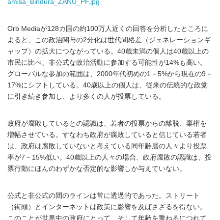
amisa_Bindura_ZANU_PF.jpg
Orb Mediaが128カ国の約100万人近くの回答を分析したところに
よると、この政治関与の2分化は世代間格差（ジェネレーションギ
ャップ）の拡大につながっている。40歳未満の個人は40歳以上の
市民に比べ、非公式な政治活動に参加する可能性が14%も高い。
グローバルな参加の範囲は、2000年代初めの1－5%から現在の9－
17%にシフトしている。40歳以上の個人は、従来の伝統的な政党
に引き続き参加し、より多くの人が投票している。
政府が腐敗しているとの認識は、若者の投票からの離脱、棄権を
増幅させている。すなわち政府が腐敗していると信じている若者
は、政府は腐敗していないと考えている同年齢層の人々より投票
率が7－15%低い。40歳以上の人々の場合、政府腐敗の認識は、投
票行動にほんのわずかな否定的な影響しか与えていない。
公式と非公式の間のラインは常に透過的であった。ストリート
（街頭）とインターネットは政策に影響を及ばさざるを得ない。
このことが世界中の政府にとって、そして年齢を重ねるにつれて