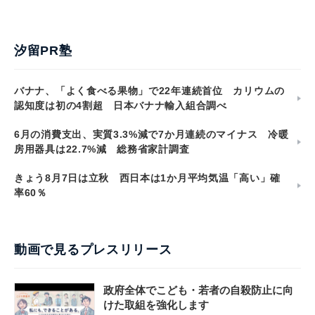
汐留PR塾
バナナ、「よく食べる果物」で22年連続首位 カリウムの
認知度は初の4割超 日本バナナ輸入組合調べ
6月の消費支出、実質3.3%減で7か月連続のマイナス 冷暖
房用器具は22.7%減 総務省家計調査
きょう8月7日は立秋 西日本は1か月平均気温「高い」確
率60％
動画で見るプレスリリース
政府全体でこども・若者の自殺防止に向
けた取組を強化します