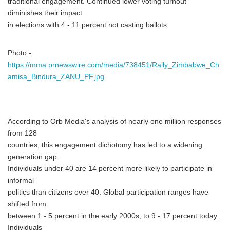
traditional engagement. Continued lower voting turnout
diminishes their impact
in elections with 4 - 11 percent not casting ballots.
Photo -
https://mma.prnewswire.com/media/738451/Rally_Zimbabwe_Ch
amisa_Bindura_ZANU_PF.jpg
According to Orb Media's analysis of nearly one million responses
from 128
countries, this engagement dichotomy has led to a widening
generation gap.
Individuals under 40 are 14 percent more likely to participate in
informal
politics than citizens over 40. Global participation ranges have
shifted from
between 1 - 5 percent in the early 2000s, to 9 - 17 percent today.
Individuals