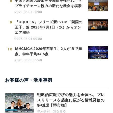
8
中国と米国の経済界が関係を強化し、サ
プライチェーン協力の新たな機会を模索
2026.08.07 10:00
9
『UQUEEN』シリーズ新TVCM「隣国の
王子」篇 2026年7月1日（水）からオン
エア開始
2026.07.01 00:00
10
ISHCMCの2026年卒業生、2人がIBで満
点、学年平均34.5点
2026.08.06 15:40
お客様の声・活用事例
戦略的広報で堺の魅力を全国へ。プレ
スリリースを起点に広がる情報発信の
好循環【堺市様】
導入事例一覧を見る