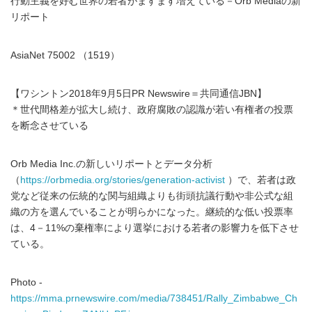
行動主義を好む世界の若者がますます増えている－Orb Mediaの新
リポート
AsiaNet 75002 （1519）
【ワシントン2018年9月5日PR Newswire＝共同通信JBN】
＊世代間格差が拡大し続け、政府腐敗の認識が若い有権者の投票
を断念させている
Orb Media Inc.の新しいリポートとデータ分析
（
https://orbmedia.org/stories/generation-activist
）で、若者は政
党など従来の伝統的な関与組織よりも街頭抗議行動や非公式な組
織の方を選んでいることが明らかになった。継続的な低い投票率
は、4－11%の棄権率により選挙における若者の影響力を低下させ
ている。
Photo -
https://mma.prnewswire.com/media/738451/Rally_Zimbabwe_Ch