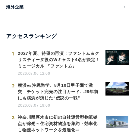
海外企業
アクセスランキング
1
2027年夏、待望の再演！ファントム＆ク
リスティーヌ役のWキャスト4名が決定！
ミュージカル 『ファントム』
2026.08.06 12:00
2
横浜vs沖縄尚学、8月10日甲子園で激
突 チケット完売の注目カード…28年前
にも横浜が演じた“伝説の一戦”
2026.08.07 19:00
3
神奈川県厚木市に初の自社運営型物流拠
点が稼働～住宅資材物流を集約・効率化
し物流ネットワークを最適化～