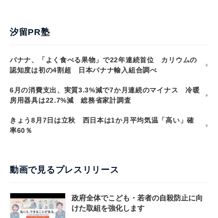
汐留PR塾
バナナ、「よく食べる果物」で22年連続首位 カリウムの
認知度は初の4割超 日本バナナ輸入組合調べ
6月の消費支出、実質3.3%減で7か月連続のマイナス 冷暖
房用器具は22.7%減 総務省家計調査
きょう8月7日は立秋 西日本は1か月平均気温「高い」確
率60％
動画で見るプレスリリース
政府全体でこども・若者の自殺防止に向
けた取組を強化します