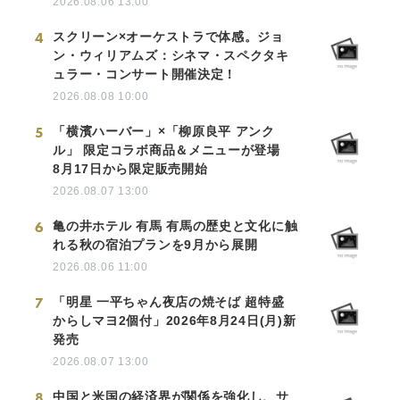
2026.08.06 13:00
4
スクリーン×オーケストラで体感。ジョ
ン・ウィリアムズ：シネマ・スペクタキ
ュラー・コンサート開催決定！
2026.08.08 10:00
5
「横濱ハーバー」×「柳原良平 アンク
ル」 限定コラボ商品＆メニューが登場
8月17日から限定販売開始
2026.08.07 13:00
6
亀の井ホテル 有馬 有馬の歴史と文化に触
れる秋の宿泊プランを9月から展開
2026.08.06 11:00
7
「明星 一平ちゃん夜店の焼そば 超特盛
からしマヨ2個付」2026年8月24日(月)新
発売
2026.08.07 13:00
8
中国と米国の経済界が関係を強化し、サ