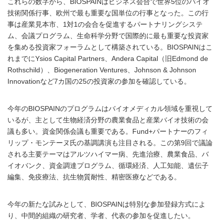
これらの数字から、BIOSPAINはビジネス会合で世界5位のバイオ
技術関係行事、欧州で最も重要な国単位の行事となった。この行
事は産業見本市、1対1の会合を促進するパートナリングシステ
ム、会議プログラム、生命科学分野で国際的に最も重要な投資家
を集める投資家フォーラムとして構築されている。BIOSPAINはこ
れまでにYsios Capital Partners、Andera Capital（旧Edmond de
Rothschild）、Biogeneration Ventures、Johnson & Johnson
Innovationなど7カ国の25の投資家の参加を確認している。
今年のBIOSPAINのプログラムはバイオメディカル領域を重視して
いるが、主として生物経済分野の農業食品と産業バイオ技術の会
議も多い。資金関係会議も重要である。Fund+パートナーのフィ
リップ・モンテーヌ氏の基調講演も注目される。この第9回で議論
される主要テーマはアルツハイマー病、先進治療、農業食品、バ
イオバンク、資金調達プログラム、循環経済、人工知能、遺伝子
編集、免疫療法、抗生物質耐性、精密医療などである。
今年の新たな試みとして、BIOSPAINは特別な参加登録方式によ
り、中間的組織の研究者、学者、代表の参加を促進したい。