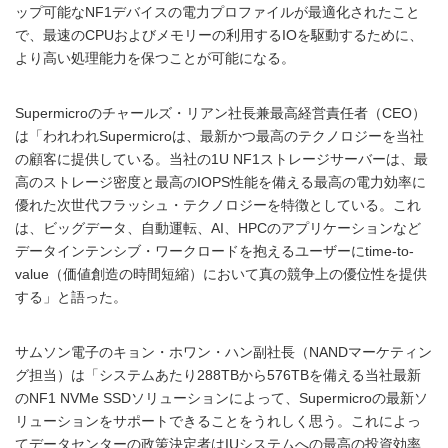
ップ可能なNF1デバイスの電力プロファイルが最適化されたこと
で、最速のCPUおよびメモリーの利用するIOを駆動するために、
より高い処理能力を保つことが可能になる。
Supermicroのチャールズ・リアン社長兼最高経営責任者（CEO）
は「われわれSupermicroは、最新かつ最高のテクノロジーを当社
の顧客に提供している。当社の1U NF1ストレージサーバーは、最
高のストレージ密度と最高のIOPS性能を備える最高の電力効率に
優れた次世代フラッシュ・テクノロジーを特徴としている。これ
は、ビッグデータ、自動運転、AI、HPCのアプリケーションなど
データインテンシブ・ワークロードを抱えるユーザーにtime-to-
value（価値創造の時間短縮）において真の競争上の優位性を提供
する」と語った。
サムソン電子のキョン・ホワン・ハン副社長（NANDマーケティン
グ担当）は「システムあたり288TBから576TBを備える当社最新
のNF1 NVMe SSDソリューションによって、Supermicroの最新ソ
リューションをサポートできることをうれしく思う。これによっ
てデータセンターの政策決定者はIUシステムへの最高の投資効率