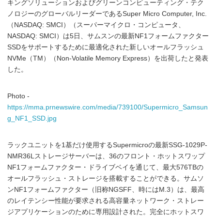
キングソリューションおよびグリーンコンピューティング・テク
ノロジーのグローバルリーダーであるSuper Micro Computer, Inc.
（NASDAQ: SMCI）（スーパーマイクロ・コンピュータ、
NASDAQ: SMCI）は5日、サムスンの最新NF1フォームファクター
SSDをサポートするために最適化された新しいオールフラッシュ
NVMe（TM）（Non-Volatile Memory Express）を出荷したと発表
した。
Photo -
https://mma.prnewswire.com/media/739100/Supermicro_Samsun
g_NF1_SSD.jpg
ラックユニットを1基だけ使用するSupermicroの最新SSG-1029P-
NMR36Lストレージサーバーは、36のフロント・ホットスワップ
NF1フォームファクター・ドライブベイを通じて、最大576TBの
オールフラッシュ・ストレージを搭載することができる。サムソ
ンNF1フォームファクター（旧称NGSFF、時にはM.3）は、最高
のレイテンシー性能が要求される高容量ネットワーク・ストレー
ジアプリケーションのために専用設計された。完全にホットスワ