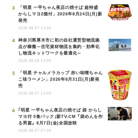
3
「明星 一平ちゃん夜店の焼そば 超特盛
からしマヨ2個付」2026年8月24日(月)新
発売
2026.08.07 13:00
4
神奈川県厚木市に初の自社運営型物流拠
点が稼働～住宅資材物流を集約・効率化
し物流ネットワークを最適化～
2026.08.06 13:00
5
「明星 チャルメラカップ 赤い味噌ちゃん
こ味ラーメン」2026年8月31日(月)新発
売
2026.08.07 13:00
6
｢明星 一平ちゃん夜店の焼そば 袋 からし
マヨ付 5食パック｣新TV-CM『袋めんを作
る男篇』8月7日(金)全国放映
2026.08.07 07:30