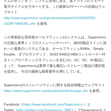
テムのオン／オフ、システム管理に加え、各ドライブのリモート
電力サイクルをサポートする。この最新1Uサーバーの詳細はウェ
ブサイト
http://www.supermicro.com/products/system/1U/1029/SSG-
1029P-NMR36L.cfm
を参照。
この革新的な高性能オールフラッシュ1Uシステムは、Supermicro
の広範な業界トップのストレージサーバー、JBOD製品ラインに加
わった最新のシステムである。オールフラッシュNVMe、Simply
Double、ダブルサイデッド、SAS3 RAIDかHBAコントローラー付
きトップローディングオプションを含む1U、2U、3U、4U製品に
よって、Supermicroは業界で最も幅広いストレージ製品の選択肢
を提供し、今日の厳格な顧客要件を満たしている。
Supermicroのストレージラインに関する総合情報はウェブサイト
https://www.supermicro.com/products/nfo/storage.cfm
を参照。
Facebook（
https://www.facebook.com/Supermicro
）と
Twitter（
http://twitter.com/Supermicro_SMCI
）でSupermicroをフ