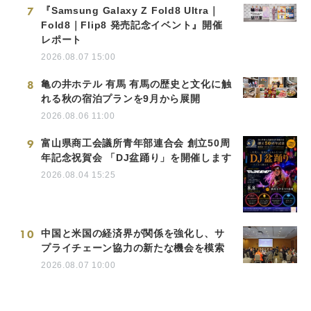
7
『Samsung Galaxy Z Fold8 Ultra｜
Fold8｜Flip8 発売記念イベント』開催
レポート
2026.08.07 15:00
8
亀の井ホテル 有馬 有馬の歴史と文化に触
れる秋の宿泊プランを9月から展開
2026.08.06 11:00
9
富山県商工会議所青年部連合会 創立50周
年記念祝賀会 「DJ盆踊り」を開催します
2026.08.04 15:25
10
中国と米国の経済界が関係を強化し、サ
プライチェーン協力の新たな機会を模索
2026.08.07 10:00