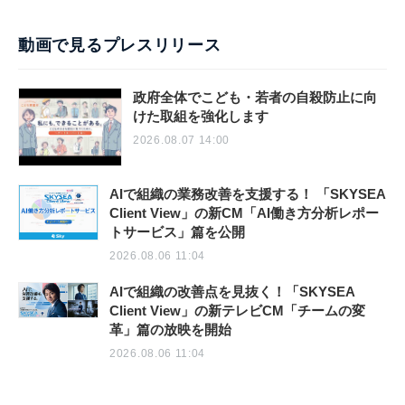
動画で見るプレスリリース
政府全体でこども・若者の自殺防止に向
けた取組を強化します
2026.08.07 14:00
AIで組織の業務改善を支援する！ 「SKYSEA
Client View」の新CM「AI働き方分析レポー
トサービス」篇を公開
2026.08.06 11:04
AIで組織の改善点を見抜く！「SKYSEA
Client View」の新テレビCM「チームの変
革」篇の放映を開始
2026.08.06 11:04