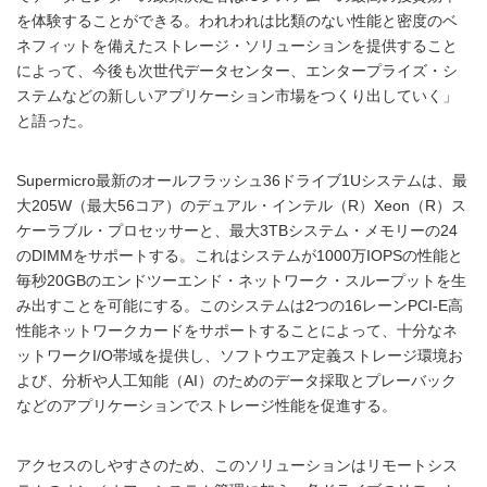
を体験することができる。われわれは比類のない性能と密度のベ
ネフィットを備えたストレージ・ソリューションを提供すること
によって、今後も次世代データセンター、エンタープライズ・シ
ステムなどの新しいアプリケーション市場をつくり出していく」
と語った。
Supermicro最新のオールフラッシュ36ドライブ1Uシステムは、最
大205W（最大56コア）のデュアル・インテル（R）Xeon（R）ス
ケーラブル・プロセッサーと、最大3TBシステム・メモリーの24
のDIMMをサポートする。これはシステムが1000万IOPSの性能と
毎秒20GBのエンドツーエンド・ネットワーク・スループットを生
み出すことを可能にする。このシステムは2つの16レーンPCI-E高
性能ネットワークカードをサポートすることによって、十分なネ
ットワークI/O帯域を提供し、ソフトウエア定義ストレージ環境お
よび、分析や人工知能（AI）のためのデータ採取とプレーバック
などのアプリケーションでストレージ性能を促進する。
アクセスのしやすさのため、このソリューションはリモートシス