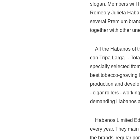
slogan. Members will h
Romeo y Julieta Habano
several Premium brands
together with other un
All the Habanos of th
con Tripa Larga" - Tota
specially selected from
best tobacco-growing l
production and develo
- cigar rollers - worki
demanding Habanos af
Habanos Limited Editi
every year. They main ch
the brands' regular por