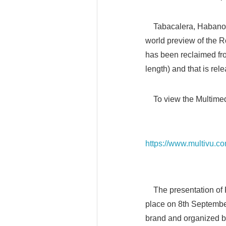
Tabacalera, Habanos, S.
world preview of the R
has been reclaimed fr
length) and that is rel
To view the Multimed
https://www.multivu.c
The presentation of R
place on 8th Septembe
brand and organized b