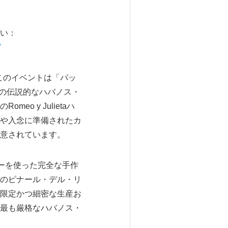
い：
/
ます。このイベントは「パッ
、この伝説的なハバノス・
 y Julietaハ
や入念に準備されたカ
意されています。
グフィラーを使った完全な手作
のピナール・デル・リ
限定かつ細密な生産お
最も厳格なハバノス・