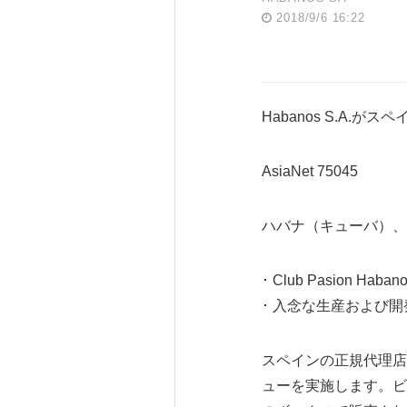
2018/9/6 16:22
Habanos S.A.がス
AsiaNet 75045
ハバナ（キューバ）、201
･ Club Pasion
･ 入念な生産および開発過
スペインの正規代理店Tabac
ューを実施します。ビトラは