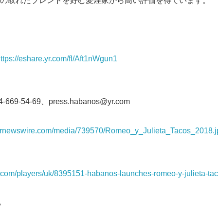
の取れたブレンドを好む愛煙家から高い評価を得ています。
ttps://eshare.yr.com/fl/Aft1nWgun1
4-669-54-69、press.habanos@yr.com
.prnewswire.com/media/739570/Romeo_y_Julieta_Tacos_2018.j
Japanese
u.com/players/uk/8395151-habanos-launches-romeo-y-julieta-tac
A