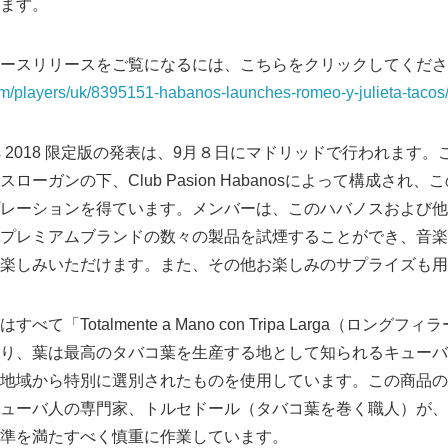
ます。
ースリリースをご覧になるには、こちらをクリックしてくださ
om/players/uk/8395151-habanos-launches-romeo-y-julieta-tacos
ta Tacos 2018 限定版の発表は、9月８日にマドリッドで行われ
ローガンの下、Club Pasion Habanosによって構成され
ーションを得ています。メンバーは、このハバノスおよび他のRomeo
プレミアムブランドの数々の製品を試煙することができ、音楽
楽しみいただけます。また、その他お楽しみのサプライズも用
て「Totalmente a Mano con Tripa Larga（ロン
り、葉は最高のタバコ葉を生産する地として知られるキューバ
地域から特別に選別されたものを使用しています。この商品の
ューバ人の専門家、トルセドール（タバコ葉を巻く職人）が、
準を満たすべく慎重に作業しています。