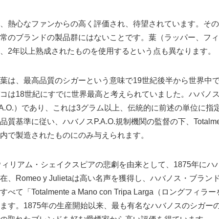
、熱心なファンからの高く評価され、待望されています。その
常のブランドの製品群にはないことです。葉（ラッパー、フィ
、2年以上熟成されたものを使用するという点も異なります。
葉は、最高品質のシガーという意味で19世紀後半から世界中
コは18世紀にすでに世界最高と考えられていました。ハバノ
.A.O.）であり、これは3グラム以上、伝統的に前述の単位に
基準に従い、ハバノスP.A.O.規制機関の監督の下、Totalment
内で製造されたものにのみ与えられます。
etaは、ウィリアム・シェイクスピアの悲劇を由来として、1875年
、Romeo y Julietaは高い名声を獲得し、ハバノス・ブラ
「Totalmente a Mano con Tripa Larga（ロングフ
ます。1875年の生産開始以来、最も有名なハバノスのシガー