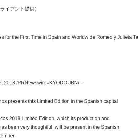
ライアント提供）
English
 for the First Time in Spain and Worldwide Romeo y Julieta T
6, 2018 /PRNewswire=KYODO JBN/ --
 presents this Limited Edition in the Spanish capital
os 2018 Limited Edition, which its production and
s been very thoughtful, will be present in the Spanish
ptember.