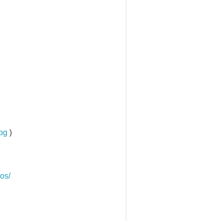
pg
)
os/