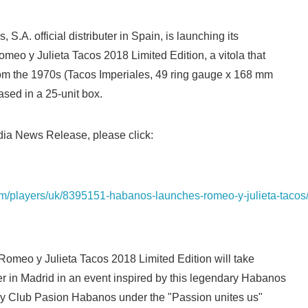
A. official distributer in Spain, is launching its
omeo y Julieta Tacos 2018 Limited Edition, a vitola that
om the 1970s (Tacos Imperiales, 49 ring gauge x 168 mm
eased in a 25-unit box.
ia News Release, please click:
om/players/uk/8395151-habanos-launches-romeo-y-julieta-tacos
omeo y Julieta Tacos 2018 Limited Edition will take
r in Madrid in an event inspired by this legendary Habanos
y Club Pasion Habanos under the "Passion unites us"