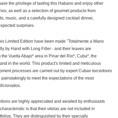
ave the privilege of tasting this Habano and enjoy other
s, as well as a selection of gourmet products from
, music, and a carefully designed cocktail dinner,
expected surprises.
is Limited Edition have been made "Totalmente a Mano
lly by Hand with Long Filler - and their leaves are
 the Vuelta Abajo* area in Pinar del Rio*, Cuba*, the
and in the world. This product's limited and meticulous
pment processes are carried out by expert Cuban torcedores
ng painstakingly to meet the expectations of the most
icionados.
ons are highly appreciated and awaited by enthusiasts
aracteristic is that their vitolas are not included in
tfolios. They are distinguished by their specially