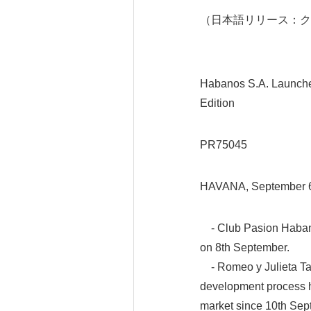
（日本語リリース：ク
Habanos S.A. Launches
Edition
PR75045
HAVANA, September 
- Club Pasion Habanos
on 8th September.
- Romeo y Julieta Tac
development process ha
market since 10th Se