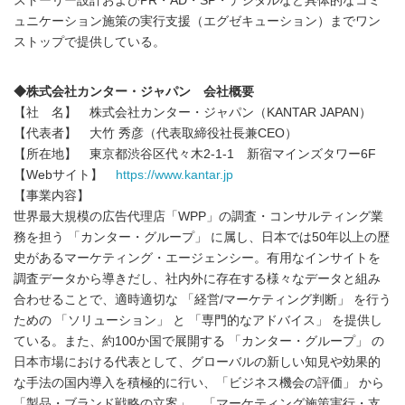
ストーリー設計およびPR・AD・SP・デジタルなど具体的なコミ
ュニケーション施策の実行支援（エグゼキューション）までワン
ストップで提供している。
◆株式会社カンター・ジャパン 会社概要
【社 名】 株式会社カンター・ジャパン（KANTAR JAPAN）
【代表者】 大竹 秀彦（代表取締役社長兼CEO）
【所在地】 東京都渋谷区代々木2-1-1 新宿マインズタワー6F
【Webサイト】
https://www.kantar.jp
【事業内容】
世界最大規模の広告代理店「WPP」の調査・コンサルティング業
務を担う 「カンター・グループ」 に属し、日本では50年以上の歴
史があるマーケティング・エージェンシー。有用なインサイトを
調査データから導きだし、社内外に存在する様々なデータと組み
合わせることで、適時適切な 「経営/マーケティング判断」 を行う
ための 「ソリューション」 と 「専門的なアドバイス」 を提供し
ている。また、約100か国で展開する 「カンター・グループ」 の
日本市場における代表として、グローバルの新しい知見や効果的
な手法の国内導入を積極的に行い、「ビジネス機会の評価」 から
「製品・ブランド戦略の立案」、「マーケティング施策実行・支