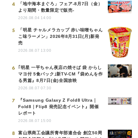
4
「地中海本まぐろ」フェア-8月7日（金）
より期間・数量限定で販売-
2026.08.04 14:00
5
「明星 チャルメラカップ 赤い味噌ちゃん
こ味ラーメン」2026年8月31日(月)新発
売
2026.08.07 13:00
6
｢明星 一平ちゃん夜店の焼そば 袋 からし
マヨ付 5食パック｣新TV-CM『袋めんを作
る男篇』8月7日(金)全国放映
2026.08.07 07:30
7
『Samsung Galaxy Z Fold8 Ultra｜
Fold8｜Flip8 発売記念イベント』開催
レポート
2026.08.07 15:00
8
富山県商工会議所青年部連合会 創立50周