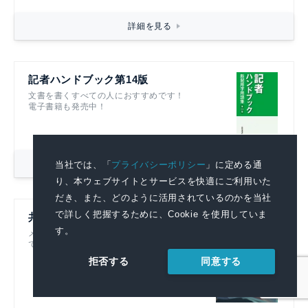
詳細を見る
記者ハンドブック第14版
文書を書くすべての人におすすめです！
電子書籍も発売中！
詳細を見る
当社では、「
プライバシーポリシー
」に定める通
り、本ウェブサイトとサービスを快適にご利用いた
だき、また、どのように活用されているのかを当社
で詳しく把握するために、Cookie を使用していま
共同通信リアルタイムニュース
す。
メディアに提供している記事をそのまま閲覧
できる広報部門必見のニュース配信サービス
同意する
拒否する