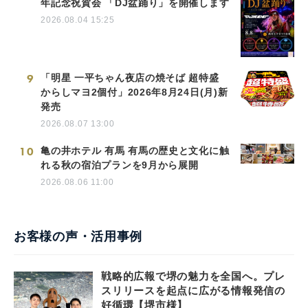
年記念祝賀会 「DJ盆踊り」を開催します
2026.08.04 15:25
9
「明星 一平ちゃん夜店の焼そば 超特盛
からしマヨ2個付」2026年8月24日(月)新
発売
2026.08.07 13:00
10
亀の井ホテル 有馬 有馬の歴史と文化に触
れる秋の宿泊プランを9月から展開
2026.08.06 11:00
お客様の声・活用事例
戦略的広報で堺の魅力を全国へ。プレ
スリリースを起点に広がる情報発信の
好循環【堺市様】