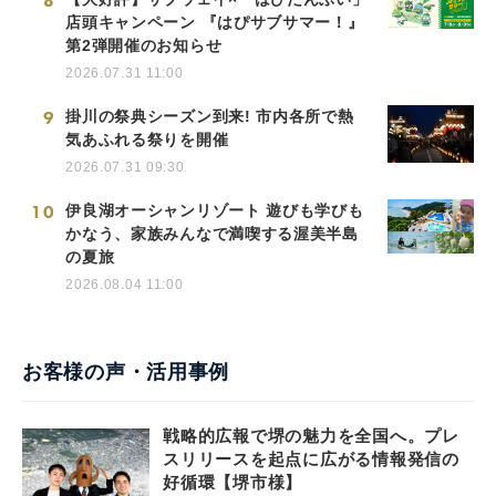
8
店頭キャンペーン 『はぴサブサマー！』
第2弾開催のお知らせ
2026.07.31 11:00
9
掛川の祭典シーズン到来! 市内各所で熱
気あふれる祭りを開催
2026.07.31 09:30
10
伊良湖オーシャンリゾート 遊びも学びも
かなう、家族みんなで満喫する渥美半島
の夏旅
2026.08.04 11:00
お客様の声・活用事例
戦略的広報で堺の魅力を全国へ。プレ
スリリースを起点に広がる情報発信の
好循環【堺市様】