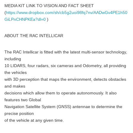
MEDIA KIT LINK TO VISION AND FACT SHEET
(
https://www.dropbox.com/sh/cb5g2uoi98fq7nv/AADwGv4PE1h50
GiLPnCHNPKEa?dl=0
)
ABOUT THE RAC INTELLICAR
The RAC Intellicar is fitted with the latest multi-sensor technology,
including
10 LIDARS, four radars, six cameras and Odometry, all providing
the vehicles
with 3D perception that maps the environment, detects obstacles
and makes
decisions which allow them to operate autonomously. It also
features two Global
Navigation Satellite System (GNSS) antennae to determine the
precise position
of the vehicle at any given time.