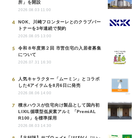
所」を開設
2026.08.03 11:00
4
NOK、川崎フロンターレとのクラブパー
トナーを3年連続で契約
2026.08.05 13:00
5
令和８年度第２回 市営住宅の入居者募集
について
2026.07.31 16:30
6
人気キャラクター「ムーミン」とコラボ
した4アイテムを8月6日に発売
2026.08.06 14:00
7
積水ハウスが住宅向け製品として国内初
LIXIL循環型低炭素アルミ 「PremiAL
R100」を標準採用
2026.08.03 14:30
【大好評】サブウェイ×「はぴだんぶい」