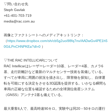
▽問い合わせ先
Steph Gavlak
+61-401-703-719
media@rac.com.au
画像とファクトシートへのメディアキットリンク：
（
https://www.dropbox.com/sh/cb5g2uoi98fq7nv/AADwGv4PE1h5
0GiLPnCHNPKEa?dl=0
）
▽THE RAC INTELLICARについて
RAC Intellicarはレーザーレーダー10基、レーダー4基、カメラ6
基、走行距離計など最新のマルチセンサー技術を装備している。
すべてが車両に周囲の状況を描き出し、障害物を探知し、自律運
転を可能にする決定をさせる3D認識を提供する。いかなる瞬間も
車両の正確な位置を確認するための全球測位衛星システム
（GNSS）アンテナ2基も備えている。
最大乗客6人で、最高時速90キロ。実験中は同20－50キロの運行