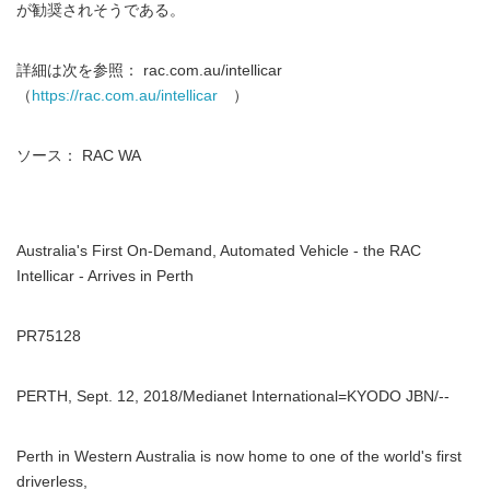
が勧奨されそうである。
詳細は次を参照： rac.com.au/intellicar
（
https://rac.com.au/intellicar
）
ソース： RAC WA
Australia's First On-Demand, Automated Vehicle - the RAC
Intellicar - Arrives in Perth
PR75128
PERTH, Sept. 12, 2018/Medianet International=KYODO JBN/--
Perth in Western Australia is now home to one of the world's first
driverless,