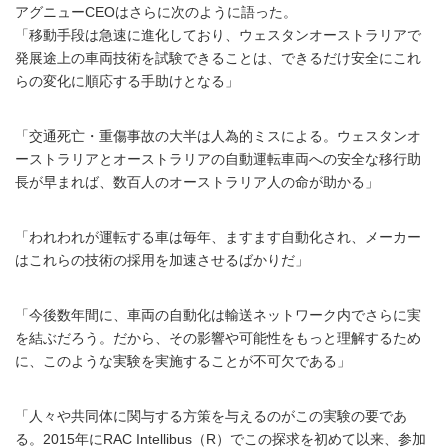
アグニューCEOはさらに次のように語った。
「移動手段は急速に進化しており、ウェスタンオーストラリアで
発展途上の車両技術を試験できることは、できるだけ安全にこれ
らの変化に順応する手助けとなる」
「交通死亡・重傷事故の大半は人為的ミスによる。ウェスタンオ
ーストラリアとオーストラリアの自動運転車両への安全な移行助
長が早まれば、数百人のオーストラリア人の命が助かる」
「われわれが運転する車は毎年、ますます自動化され、メーカー
はこれらの技術の採用を加速させるばかりだ」
「今後数年間に、車両の自動化は輸送ネットワーク内でさらに実
を結ぶだろう。だから、その影響や可能性をもっと理解するため
に、このような実験を実施することが不可欠である」
「人々や共同体に関与する方策を与えるのがこの実験の要であ
る。2015年にRAC Intellibus（R）でこの探求を初めて以来、参加