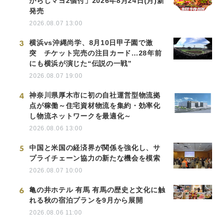
からしマヨ2個付」2026年8月24日(月)新
発売
2026.08.07 13:00
3
横浜vs沖縄尚学、8月10日甲子園で激
突 チケット完売の注目カード…28年前
にも横浜が演じた“伝説の一戦”
2026.08.07 19:00
4
神奈川県厚木市に初の自社運営型物流拠
点が稼働～住宅資材物流を集約・効率化
し物流ネットワークを最適化～
2026.08.06 13:00
5
中国と米国の経済界が関係を強化し、サ
プライチェーン協力の新たな機会を模索
2026.08.07 10:00
6
亀の井ホテル 有馬 有馬の歴史と文化に触
れる秋の宿泊プランを9月から展開
2026.08.06 11:00