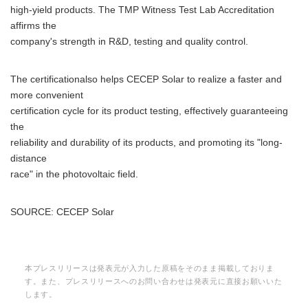
high-yield products. The TMP Witness Test Lab Accreditation
affirms the
company's strength in R&D, testing and quality control.
The certificationalso helps CECEP Solar to realize a faster and
more convenient
certification cycle for its product testing, effectively guaranteeing
the
reliability and durability of its products, and promoting its "long-
distance
race" in the photovoltaic field.
SOURCE: CECEP Solar
本プレスリリースは発表元が入力した原稿をそのまま掲載しておりま
す。また、プレスリリースへのお問い合わせは発表元に直接お願いいた
します。