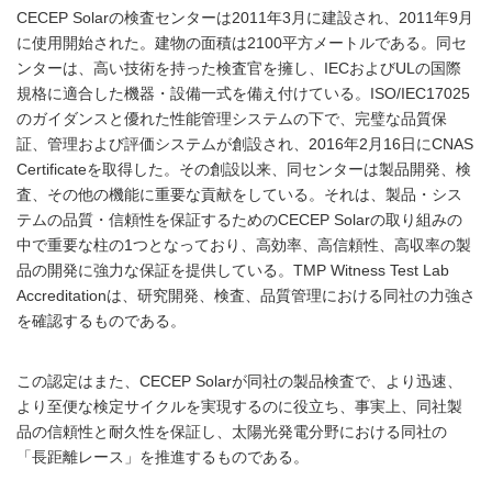
CECEP Solarの検査センターは2011年3月に建設され、2011年9月
に使用開始された。建物の面積は2100平方メートルである。同セ
ンターは、高い技術を持った検査官を擁し、IECおよびULの国際
規格に適合した機器・設備一式を備え付けている。ISO/IEC17025
のガイダンスと優れた性能管理システムの下で、完璧な品質保
証、管理および評価システムが創設され、2016年2月16日にCNAS
Certificateを取得した。その創設以来、同センターは製品開発、検
査、その他の機能に重要な貢献をしている。それは、製品・シス
テムの品質・信頼性を保証するためのCECEP Solarの取り組みの
中で重要な柱の1つとなっており、高効率、高信頼性、高収率の製
品の開発に強力な保証を提供している。TMP Witness Test Lab
Accreditationは、研究開発、検査、品質管理における同社の力強さ
を確認するものである。
この認定はまた、CECEP Solarが同社の製品検査で、より迅速、
より至便な検定サイクルを実現するのに役立ち、事実上、同社製
品の信頼性と耐久性を保証し、太陽光発電分野における同社の
「長距離レース」を推進するものである。