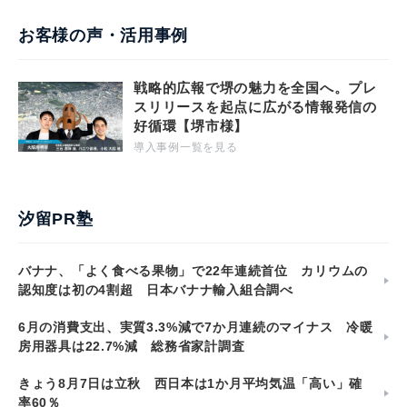
お客様の声・活用事例
戦略的広報で堺の魅力を全国へ。プレ
スリリースを起点に広がる情報発信の
好循環【堺市様】
導入事例一覧を見る
汐留PR塾
バナナ、「よく食べる果物」で22年連続首位 カリウムの
認知度は初の4割超 日本バナナ輸入組合調べ
6月の消費支出、実質3.3%減で7か月連続のマイナス 冷暖
房用器具は22.7%減 総務省家計調査
きょう8月7日は立秋 西日本は1か月平均気温「高い」確
率60％