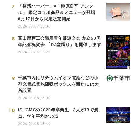
7
「横濱ハーバー」×「柳原良平 アンク
ル」 限定コラボ商品＆メニューが登場
8月17日から限定販売開始
2026.08.07 13:00
8
富山県商工会議所青年部連合会 創立50周
年記念祝賀会 「DJ盆踊り」を開催します
2026.08.04 15:25
9
千葉市内にリチウムイオン電池などの小
型充電式電池回収ボックスを新たに15カ
所設置
2026.08.05 16:00
10
ISHCMCの2026年卒業生、2人がIBで満
点、学年平均34.5点
2026.08.06 15:40