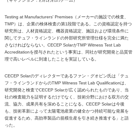
（キャプション：われわれのチーム）
Testing at Manufacturers' Premises（メーカーの施設での検査、
TMP）は、企業の検体検査の第1段階である。この資格認定を持つ
研究所は、人材資格認定、機器資格認定、施設および環境条件に
関してテュフ・ラインランドの外部研究所管理仕様を完全に満た
さなければならない。CECEP SolarがTMP Witness Test Lab
Accreditationを授与されたという事実は、同社が研究開発と品質管
理で高いレベルに到達したことを実証している。
CECEP Solarのディレクターであるファン・グオピン氏は「テュ
フ・ラインランドからのTMP Witness Test Lab Qualificationは、
研究開発と検査でCECEP Solarが広く認められたものであり、当
社の検査能力を証明するだけでなく、技術分野における双方の交
流、協力、成果共有を深めることになる。CECEP Solarは今後
も、技術革新によって太陽電池産業の健全かつ持続可能な発展を
促進するため、高効率製品の規模生産を引き続き推進する」と語
った。