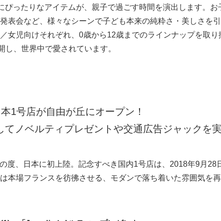
日にぴったりなアイテムが、親子で過ごす時間を演出します。お
English
発表会など、様々なシーンで子ども本来の純粋さ・美しさを引
／女児向けそれぞれ、0歳から12歳までのラインナップを取り
展開し、世界中で愛されています。
日本1号店が自由が丘にオープン！
てノベルティプレゼントや交通広告ジャックを
がこの度、日本に初上陸。記念すべき国内1号店は、2018年9月2
は本場フランスを彷彿させる、モダンで落ち着いた雰囲気を再