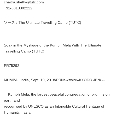
chaitra.shetty@tutc.com
+91-8010902222
ソース：The Ultimate Travelling Camp (TUTC)
Soak in the Mystique of the Kumbh Mela With The Ultimate
Travelling Camp (TUTC)
PR75292
MUMBAI, India, Sept. 19, 2018/PRNewswire=KYODO JBN/ --
Kumbh Mela, the largest peaceful congregation of pilgrims on
earth and
recognised by UNESCO as an Intangible Cultural Heritage of
Humanity, has a