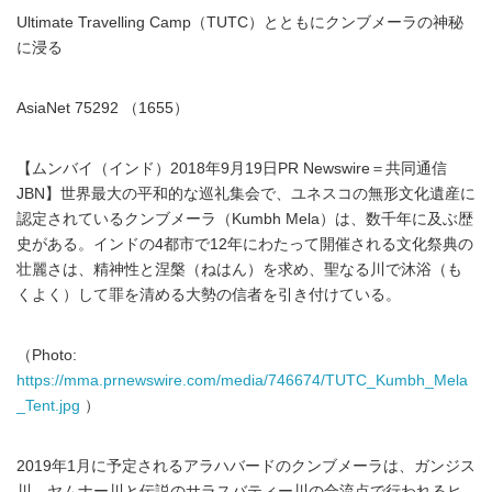
Ultimate Travelling Camp（TUTC）とともにクンブメーラの神秘
に浸る
AsiaNet 75292 （1655）
【ムンバイ（インド）2018年9月19日PR Newswire＝共同通信
JBN】世界最大の平和的な巡礼集会で、ユネスコの無形文化遺産に
認定されているクンブメーラ（Kumbh Mela）は、数千年に及ぶ歴
史がある。インドの4都市で12年にわたって開催される文化祭典の
壮麗さは、精神性と涅槃（ねはん）を求め、聖なる川で沐浴（も
くよく）して罪を清める大勢の信者を引き付けている。
（Photo:
https://mma.prnewswire.com/media/746674/TUTC_Kumbh_Mela
_Tent.jpg
）
2019年1月に予定されるアラハバードのクンブメーラは、ガンジス
川、ヤムナー川と伝説のサラスバティー川の合流点で行われるヒ