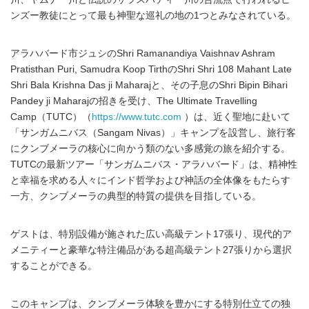
ンズー教徒にとって最も神聖な巡礼の地の1つとみなされている。
アラハバード市ジュシのShri Ramanandiya Vaishnav Ashram
Pratisthan Puri, Samudra Koop TirthのShri Shri 108 Mahant Late
Shri Bala Krishna Das ji Maharajと、その子息のShri Bipin Bihari
Pandey ji Maharajの招きを受け、The Ultimate Travelling
Camp（TUTC）（
https://www.tutc.com
）は、近く聖地に赴いて
「サンガムニバス（Sangam Nivas）」キャンプを設営し、旅行客
にクンブメーラの核心に向かう類のない多感覚の旅を紹介する。
TUTCの最新ツアー「サンガムニバス・アラハバード」は、精神性
と幸福を求める人々にインド哲学および神話の全体像をもたらす
一方、クンブメーラの典型的特質の提供を目指している。
ゲストは、特別設備が施された広い高級テント17張り、現代的ア
メニティーと豪華な特注備品がある超高級テント27張りから選択
することができる。
このキャンプは、クンブメーラ体験を豊かにする特別仕立ての独