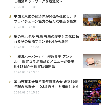
し物流ネットワークを最適化～
2026.08.06 13:00
5
中国と米国の経済界が関係を強化し、サ
プライチェーン協力の新たな機会を模索
2026.08.07 10:00
6
亀の井ホテル 有馬 有馬の歴史と文化に触
れる秋の宿泊プランを9月から展開
2026.08.06 11:00
7
「横濱ハーバー」×「柳原良平 アンク
ル」 限定コラボ商品＆メニューが登場
8月17日から限定販売開始
2026.08.07 13:00
8
富山県商工会議所青年部連合会 創立50周
年記念祝賀会 「DJ盆踊り」を開催します
2026.08.04 15:25