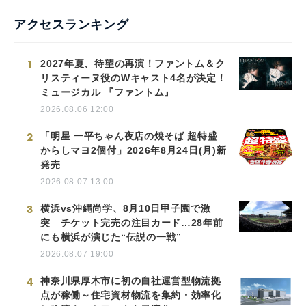
アクセスランキング
1
2027年夏、待望の再演！ファントム＆ク
リスティーヌ役のWキャスト4名が決定！
ミュージカル 『ファントム』
2026.08.06 12:00
2
「明星 一平ちゃん夜店の焼そば 超特盛
からしマヨ2個付」2026年8月24日(月)新
発売
2026.08.07 13:00
3
横浜vs沖縄尚学、8月10日甲子園で激
突 チケット完売の注目カード…28年前
にも横浜が演じた“伝説の一戦”
2026.08.07 19:00
4
神奈川県厚木市に初の自社運営型物流拠
点が稼働～住宅資材物流を集約・効率化