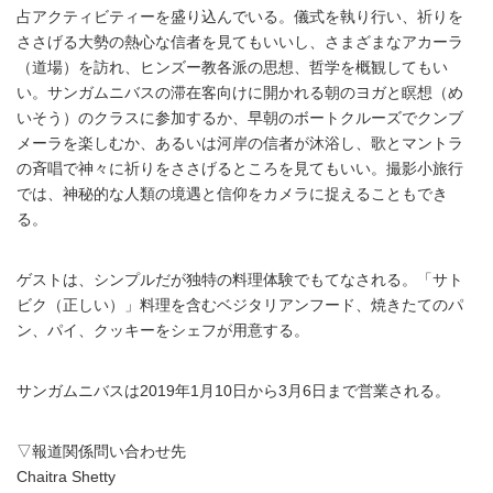
占アクティビティーを盛り込んでいる。儀式を執り行い、祈りを
ささげる大勢の熱心な信者を見てもいいし、さまざまなアカーラ
（道場）を訪れ、ヒンズー教各派の思想、哲学を概観してもい
い。サンガムニバスの滞在客向けに開かれる朝のヨガと瞑想（め
いそう）のクラスに参加するか、早朝のボートクルーズでクンブ
メーラを楽しむか、あるいは河岸の信者が沐浴し、歌とマントラ
の斉唱で神々に祈りをささげるところを見てもいい。撮影小旅行
では、神秘的な人類の境遇と信仰をカメラに捉えることもでき
る。
ゲストは、シンプルだが独特の料理体験でもてなされる。「サト
ビク（正しい）」料理を含むベジタリアンフード、焼きたてのパ
ン、パイ、クッキーをシェフが用意する。
サンガムニバスは2019年1月10日から3月6日まで営業される。
▽報道関係問い合わせ先
Chaitra Shetty