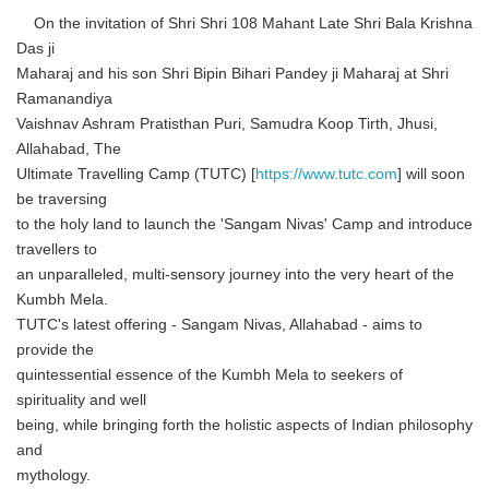
On the invitation of Shri Shri 108 Mahant Late Shri Bala Krishna
Das ji
Maharaj and his son Shri Bipin Bihari Pandey ji Maharaj at Shri
Ramanandiya
Vaishnav Ashram Pratisthan Puri, Samudra Koop Tirth, Jhusi,
Allahabad, The
Ultimate Travelling Camp (TUTC) [
https://www.tutc.com
] will soon
be traversing
to the holy land to launch the 'Sangam Nivas' Camp and introduce
travellers to
an unparalleled, multi-sensory journey into the very heart of the
Kumbh Mela.
TUTC's latest offering - Sangam Nivas, Allahabad - aims to
provide the
quintessential essence of the Kumbh Mela to seekers of
spirituality and well
being, while bringing forth the holistic aspects of Indian philosophy
and
mythology.