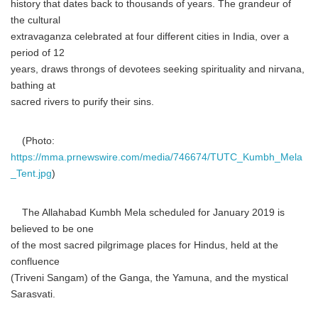
history that dates back to thousands of years. The grandeur of
the cultural
extravaganza celebrated at four different cities in India, over a
period of 12
years, draws throngs of devotees seeking spirituality and nirvana,
bathing at
sacred rivers to purify their sins.
(Photo:
https://mma.prnewswire.com/media/746674/TUTC_Kumbh_Mela
_Tent.jpg
)
The Allahabad Kumbh Mela scheduled for January 2019 is
believed to be one
of the most sacred pilgrimage places for Hindus, held at the
confluence
(Triveni Sangam) of the Ganga, the Yamuna, and the mystical
Sarasvati.