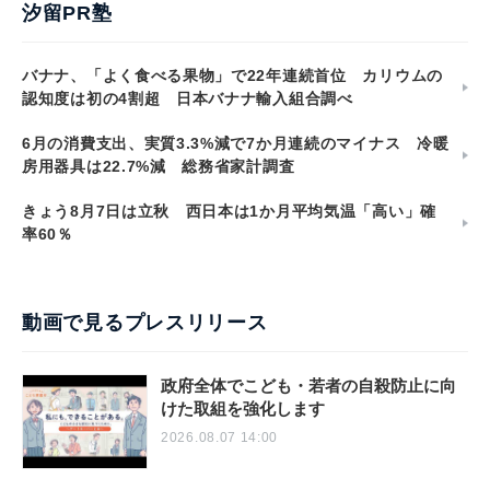
汐留PR塾
バナナ、「よく食べる果物」で22年連続首位 カリウムの
認知度は初の4割超 日本バナナ輸入組合調べ
6月の消費支出、実質3.3%減で7か月連続のマイナス 冷暖
房用器具は22.7%減 総務省家計調査
きょう8月7日は立秋 西日本は1か月平均気温「高い」確
率60％
動画で見るプレスリリース
政府全体でこども・若者の自殺防止に向
けた取組を強化します
2026.08.07 14:00