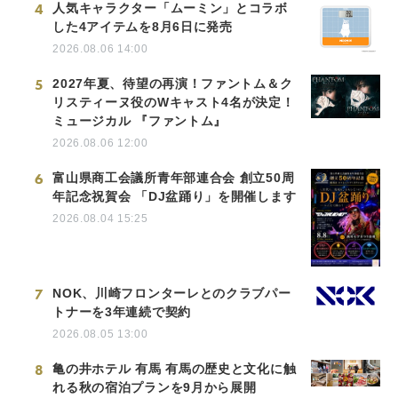
4
人気キャラクター「ムーミン」とコラボ
した4アイテムを8月6日に発売
2026.08.06 14:00
5
2027年夏、待望の再演！ファントム＆ク
リスティーヌ役のWキャスト4名が決定！
ミュージカル 『ファントム』
2026.08.06 12:00
6
富山県商工会議所青年部連合会 創立50周
年記念祝賀会 「DJ盆踊り」を開催します
2026.08.04 15:25
7
NOK、川崎フロンターレとのクラブパー
トナーを3年連続で契約
2026.08.05 13:00
8
亀の井ホテル 有馬 有馬の歴史と文化に触
れる秋の宿泊プランを9月から展開