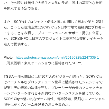
い、その際には無料で大学生と大学のラボに同社の基礎的な技術
を開示する予定である。
また、SCRYはプロジェクト促進と協力に関して日本企業と協議し
た。こうした現地企業はSCRY Cityを日本市場で積極的にプロモー
トすることを表明し、プロモーションへのサポート提供に合意し
た。SCRY.INFOは日本のプロジェクトに基本的な技術レイヤーを
進んで提供する。
Photo -
https://photos.prnasia.com/prnh/20180925/2247335-1
（写真説明：東京ゲームショウに招待されたSCRY）
TGSの一般公開日には約30万人のビジターが訪れた。SCRY City
はバーチャルなブロックチェーン世界に構築されたシムシティで
現実世界の経済の法律を守り、プレーヤーが自分のブロックチェ
ーンアバターを作れる革新的なアバターシステムを備えている。
SCRY Cityの魅力的なゲーム特性、都市設備、激烈なコマーシャル
競争は多くのゲーム愛好者の注目を集めた。