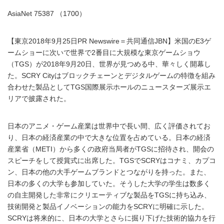
AsiaNet 75387 （1700）
【東京2018年9月25日PR Newswire＝共同通信JBN】米国のE3ゲ
ームショーに次いで世界で2番目に大規模な東京ゲームショウ
（TGS）が2018年9月20日、世界が見つめる中、華々しく開幕し
た。SCRY Cityはブロックチェーンとデジタルゲームの特徴を組み
合わせた製品としてTGS国際展示ホールのニュースターズ展示エ
リアで披露された。
日本のアニメ・ゲーム産業は世界中で長い間、広く評価されてお
り、日本の経済産業の中で大きな位置を占めている。日本の経済
産業省（METI）から多くの政府当局者がTGSに招待され、開会の
スピーチをして授賞式に出席した。TGSでSCRYはコナミ、カプコ
ン、日本の他の大手ゲームブランドとつながりを持った。また、
日本の多くの大学も参加していた。そうした大学の学生は数多く
の自主開発した非常にクリエーティブな製品をTGSに持ち込み、
技術開発と製品イノベーションの能力をSCRYに明確に示した。
SCRYは将来的に、日本の大学とさらに掘り下げた技術的協力を行