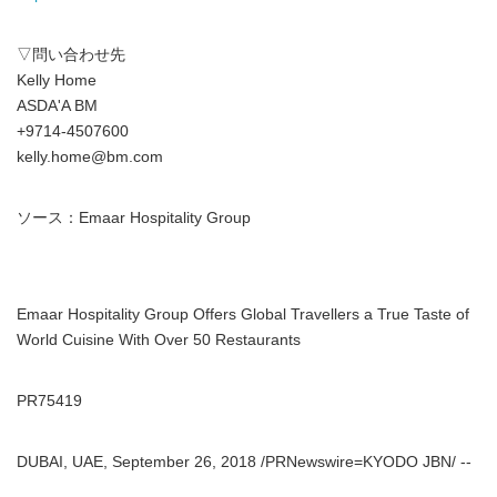
▽問い合わせ先
Kelly Home
ASDA'A BM
+9714-4507600
kelly.home@bm.com
ソース：Emaar Hospitality Group
Emaar Hospitality Group Offers Global Travellers a True Taste of
World Cuisine With Over 50 Restaurants
PR75419
DUBAI, UAE, September 26, 2018 /PRNewswire=KYODO JBN/ --