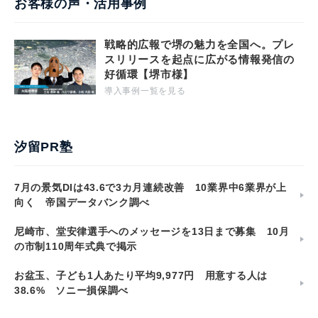
お客様の声・活用事例
戦略的広報で堺の魅力を全国へ。プレ
スリリースを起点に広がる情報発信の
好循環【堺市様】
導入事例一覧を見る
汐留PR塾
7月の景気DIは43.6で3カ月連続改善 10業界中6業界が上
向く 帝国データバンク調べ
尼崎市、堂安律選手へのメッセージを13日まで募集 10月
の市制110周年式典で掲示
お盆玉、子ども1人あたり平均9,977円 用意する人は
38.6% ソニー損保調べ