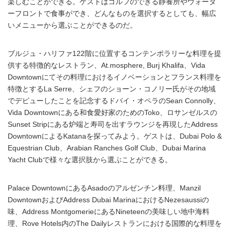
楽しむことができる。ゲストはゴルフのできる静養所やウォータ
ーフロントで食事ができ、どんなものを選択するとしても、幅広
いメニューから選ぶことができるのだ。
ブルジュ・ハリファ122階に位置するコンテンポラリーな料理を提
供する特徴的なレストラン、At.mosphere, Burj Khalifa、Vida
Downtownにてその料理におけるイノベーションとフランス料理を
特徴とするLa Serre、シェフのショーン・コノリー氏がその地域
でデビューしたことを記念するドバイ・オペラのSean Connolly、
Vida Downtownにある和食愛好家のためのToko、ロサンゼルスの
Sunset Stripにある炉端と寿司を出すラウンジを再現したAddress
DowntownによるKatanaを探ってみよう。ゲストは、Dubai Polo &
Equestrian Club、Arabian Ranches Golf Club、Dubai Marina
Yacht Clubで様々な選択肢から選ぶことができる。
Palace DowntownにあるAsadoのアルゼンチン料理、Manzil
DowntownおよびAddress Dubai MarinaにおけるNezesaussiの
味、Address MontgomerieにあるNineteenの美味しい地中海料
理、Rove Hotels内のThe Dailyレストランにおける国際的な料理を