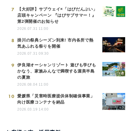
7
【大好評】サブウェイ×「はぴだんぶい」
店頭キャンペーン 『はぴサブサマー！』
第2弾開催のお知らせ
2026.07.31 11:00
8
掛川の祭典シーズン到来! 市内各所で熱
気あふれる祭りを開催
2026.07.31 09:30
9
伊良湖オーシャンリゾート 遊びも学びも
かなう、家族みんなで満喫する渥美半島
の夏旅
2026.08.04 11:00
10
愛媛県「災害時医療提供体制確保事業」
向け医療コンテナを納品
2026.03.19 14:00