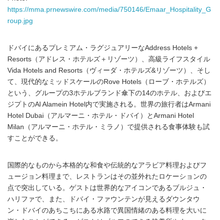
https://mma.prnewswire.com/media/750146/Emaar_Hospitality_G
roup.jpg
ドバイにあるプレミアム・ラグジュアリーなAddress Hotels +
Resorts（アドレス・ホテルズ＋リゾーツ）、高級ライフスタイル
Vida Hotels and Resorts（ヴィーダ・ホテルズ&リゾーツ）、そし
て、現代的なミッドスケールのRove Hotels（ローブ・ホテルズ）
という、グループの3ホテルブランド傘下の14のホテル、およびエ
ジプトのAl Alamein Hotel内で実施される。世界の旅行者はArmani
Hotel Dubai（アルマーニ・ホテル・ドバイ）とArmani Hotel
Milan（アルマーニ・ホテル・ミラノ）で提供される食事体験も試
すことができる。
国際的なものから本格的な和食や伝統的なアラビア料理およびフ
ュージョン料理まで、レストランはその並外れたロケーションの
点で突出している。ゲストは世界的なアイコンであるブルジュ・
ハリファで、また、ドバイ・ファウンテンが見えるダウンタウ
ン・ドバイのあちこちにある水路で異国情緒のある料理を大いに